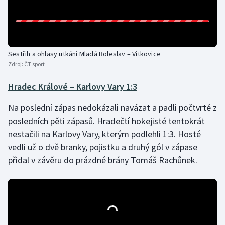
Moderní pětiboj
Motorsport
Sestřih a ohlasy utkání Mladá Boleslav – Vítkovice
Olympijské hry
Zdroj:
ČT sport
Hradec Králové – Karlovy Vary 1:3
Parasport
Na poslední zápas nedokázali navázat a padli počtvrté z
Plavání
posledních pěti zápasů. Hradečtí hokejisté tentokrát
nestačili na Karlovy Vary, kterým podlehli 1:3. Hosté
Plážový volejbal
vedli už o dvě branky, pojistku a druhý gól v zápase
přidal v závěru do prázdné brány Tomáš Rachůnek.
Ragby
Rychlobruslení
Rychlostní kanoistika