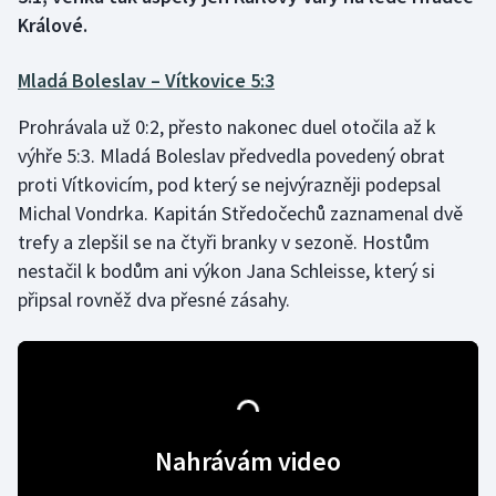
Králové.
Futsal
Mladá Boleslav – Vítkovice 5:3
Golf
Prohrávala už 0:2, přesto nakonec duel otočila až k
výhře 5:3. Mladá Boleslav předvedla povedený obrat
Gymnastika
proti Vítkovicím, pod který se nejvýrazněji podepsal
Házená
Michal Vondrka. Kapitán Středočechů zaznamenal dvě
trefy a zlepšil se na čtyři branky v sezoně. Hostům
Jezdectví
nestačil k bodům ani výkon Jana Schleisse, který si
připsal rovněž dva přesné zásahy.
Judo
Krasobruslení
Lezení
Nahrávám video
Lyže a snowboard