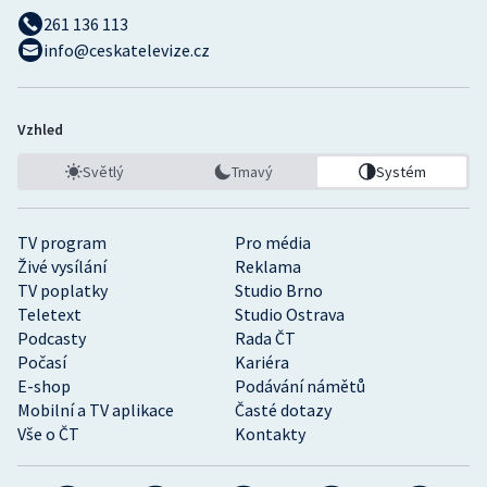
261 136 113
info@ceskatelevize.cz
Vzhled
Světlý
Tmavý
Systém
TV program
Pro média
Živé vysílání
Reklama
TV poplatky
Studio Brno
Teletext
Studio Ostrava
Podcasty
Rada ČT
Počasí
Kariéra
E-shop
Podávání námětů
Mobilní a TV aplikace
Časté dotazy
Vše o ČT
Kontakty