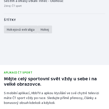
Sestřih a ohlasy utkání Třinec - Olomouc
Zdroj:
ČT sport
ŠTÍTKY
Hokejová extraliga
Hokej
APLIKACE ČT SPORT
Mějte celý sportovní svět vždy u sebe i na
velké obrazovce.
S mobilní aplikací, HbbTV a apkou iVysílání ve své chytré televizi
máte ČT sport vždy po ruce. Sledujte přímé přenosy, články a
bonusový obsah kdekoli a kdykoli.