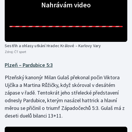
Nahrávám video
Short track
Sportovní střelba
Stolní tenis
Sestřih a ohlasy utkání Hradec Králové – Karlovy Vary
Triatlon
Zdroj:
ČT sport
Veslování
Plzeň – Pardubice 5:3
Vodní slalom
Plzeňský kanonýr Milan Gulaš překonal počin Viktora
Ujčíka a Martina Růžičky, když skóroval v desátém
Volejbal
zápase v řadě. Tentokrát jeho střelecké představení
odnesly Pardubice, kterým nasázel hattrick a hlavní
Ostatní
měrou se přičinil o triumf Západočechů 5:3. Gulaš má z
deseti duelů bilanci 13+11.