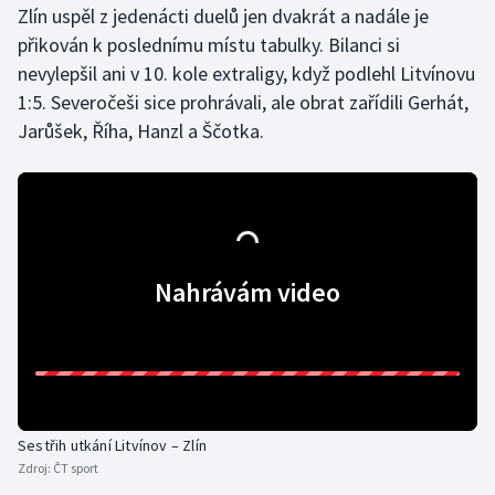
Zlín uspěl z jedenácti duelů jen dvakrát a nadále je
přikován k poslednímu místu tabulky. Bilanci si
nevylepšil ani v 10. kole extraligy, když podlehl Litvínovu
1:5. Severočeši sice prohrávali, ale obrat zařídili Gerhát,
Jarůšek, Říha, Hanzl a Ščotka.
Nahrávám video
Sestřih utkání Litvínov – Zlín
Zdroj:
ČT sport