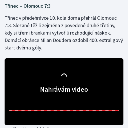
Třinec – Olomouc 7:3
Třinec v předehrávce 10. kola doma přehrál Olomouc
7:3. Slezané těžili zejména z povedené druhé třetiny,
kdy si třemi brankami vytvořili rozhodující náskok.
Domácí obránce Milan Doudera ozdobil 400. extraligový
start dvěma góly.
Nahrávám video