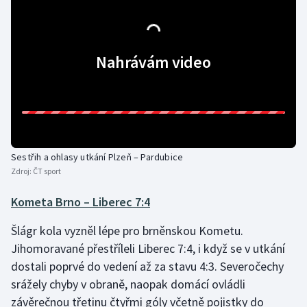
Nahrávám video
Sestřih a ohlasy utkání Plzeň – Pardubice
Zdroj:
ČT sport
Kometa Brno – Liberec 7:4
Šlágr kola vyzněl lépe pro brněnskou Kometu.
Jihomoravané přestříleli Liberec 7:4, i když se v utkání
dostali poprvé do vedení až za stavu 4:3. Severočechy
srážely chyby v obraně, naopak domácí ovládli
závěrečnou třetinu čtyřmi góly včetně pojistky do