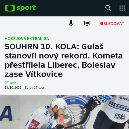
POPULÁRNÍ
SLEDOVAT
ME v atletice
HOKEJOVÁ EXTRALIGA
SOUHRN 10. KOLA: Gulaš
ME v plavání
stanovil nový rekord. Kometa
přestřílela Liberec, Boleslav
Fotbal
zase Vítkovice
Hokej
ČT sport
13. 10. 2019
|
Zdroj:
ČT sport
Tenis
DALŠÍ SPORTY
Americký fotbal
NEPŘEHLÉDNĚTE