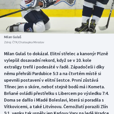
Atletika
Soutěže
Baseball a softbal
Historické návraty
Basketbal
Aplikace ČT sport
Milan Gulaš
Biatlon
AZ kvíz
Zdroj:
ČTK/Chaloupka Miroslav
Boby a skeleton
Milan Gulaš to dokázal. Elitní střelec a kanonýr Plzně
vylepšil dosavadní rekord, když se v 10. kole
Box
extraligy trefil i podesáté v řadě. Západočeši i díky
němu přehráli Pardubice 5:3 a na čtvrtém místě si
Curling
upevnili postavení v elitní šestce. První zůstává
Třinec jen o skóre, neboť stejně bodů má i Kometa.
Cyklistika
Brňané ovládli přestřelku s Libercem po výsledku 7:4.
Doma se dařilo i Mladé Boleslavi, která si poradila s
Dostihy
Vítkovicemi, a také Litvínovu. Černožlutí porazili Zlín
5:1, venku tak uspěly jen Karlovy Vary na ledě Hradce
Florbal