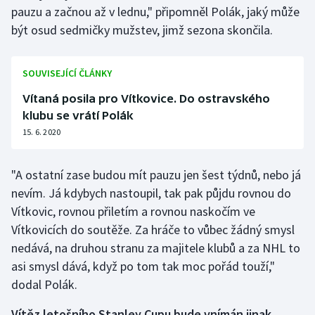
pauzu a začnou až v lednu," připomněl Polák, jaký může
být osud sedmičky mužstev, jimž sezona skončila.
SOUVISEJÍCÍ ČLÁNKY
Vítaná posila pro Vítkovice. Do ostravského
klubu se vrátí Polák
15. 6. 2020
"A ostatní zase budou mít pauzu jen šest týdnů, nebo já
nevím. Já kdybych nastoupil, tak pak půjdu rovnou do
Vítkovic, rovnou přiletím a rovnou naskočím ve
Vítkovicích do soutěže. Za hráče to vůbec žádný smysl
nedává, na druhou stranu za majitele klubů a za NHL to
asi smysl dává, když po tom tak moc pořád touží,"
dodal Polák.
Vítěz letošního Stanley Cupu bude vnímán jinak