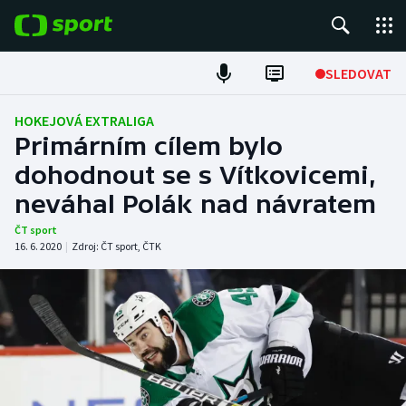
POPULÁRNÍ
SLEDOVAT
Fotbal
HOKEJOVÁ EXTRALIGA
Primárním cílem bylo
Hokej
dohodnout se s Vítkovicemi,
neváhal Polák nad návratem
Tenis
ČT sport
Atletika
16. 6. 2020
|
Zdroj:
ČT sport
,
ČTK
Cyklistika
DALŠÍ SPORTY
Americký fotbal
NEPŘEHLÉDNĚTE