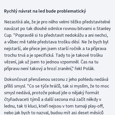
Stolní tenis
Rychlý návrat na led bude problematický
Triatlon
Nezastírá ale, že je pro něho velmi těžko představitelné
navázat po tak dlouhé odmlce rovnou bitvami o Stanley
Veslování
Cup. "Popravdě si to představit nedokážu a ani nechci,
Vodní slalom
a vůbec mě tahle představa trošku děsí. Ne že bych byl
nejstarší, ale přece jen jsem starší ročník a ta příprava
Volejbal
trochu trvá a je specifická. Tady to je takové trošku
vězení, jak už jsem to jednou vzpomněl. Čas na tu
Ostatní
přípravu není takový a hrozí zranění," řekl Polák.
Dokončovat přerušenou sezonu z jeho pohledu nedává
příliš smysl. "Co se týče hráčů, tak si myslím, že to moc
smysl nedává, protože pokud jde o nějaký formát
čtyřiadvaceti týmů a další sezona má začít někdy v
lednu, tak ti kluci, kteří nejsou v tom turnaji play-off,
nebo jak bych to nazval, budou mít asi deset měsíců