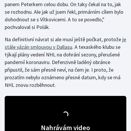
panem Peterkem celou dobu. On taky čekal na to, jak
se rozhodnu. Ale jak už jsem řekl, primárním cílem bylo
Gymnastika
dohodnout se s Vítkovicemi. A to se povedlo,"
pochvaloval si Polák.
Házená
Na definitivní návrat si ale musí ještě počkat, protože
je
Jezdectví
stále vázán smlouvou v Dallasu
. A texaského klubu se
týkají plány vedení NHL na dohrání sezony, přerušené
Judo
pandemií koronaviru. Defenzivně laděný obránce
připustil, že sám přesně neví, na čem je. I proto, že
Krasobruslení
prozatím nebylo oznámeno přesné datum, kdy se má
Lezení
NHL znovu rozběhnout.
Lyže a snowboard
Moderní pětiboj
Motorsport
Nahrávám video