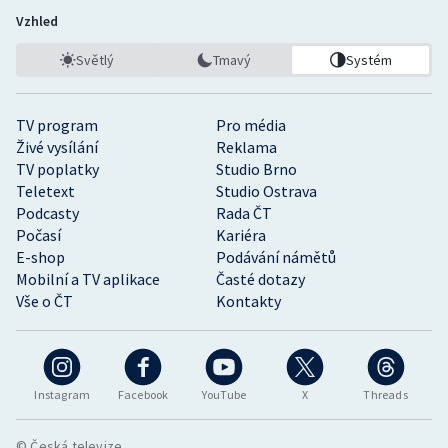
Vzhled
Světlý
Tmavý
Systém
TV program
Pro média
Živé vysílání
Reklama
TV poplatky
Studio Brno
Teletext
Studio Ostrava
Podcasty
Rada ČT
Počasí
Kariéra
E-shop
Podávání námětů
Mobilní a TV aplikace
Časté dotazy
Vše o ČT
Kontakty
Instagram
Facebook
YouTube
X
Threads
© Česká televize