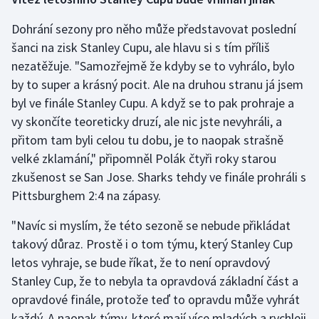
Dohrání sezony pro něho může představovat poslední
šanci na zisk Stanley Cupu, ale hlavu si s tím příliš
nezatěžuje. "Samozřejmě že kdyby se to vyhrálo, bylo
by to super a krásný pocit. Ale na druhou stranu já jsem
byl ve finále Stanley Cupu. A když se to pak prohraje a
vy skončíte teoreticky druzí, ale nic jste nevyhráli, a
přitom tam byli celou tu dobu, je to naopak strašně
velké zklamání," připomněl Polák čtyři roky starou
zkušenost se San Jose. Sharks tehdy ve finále prohráli s
Pittsburghem 2:4 na zápasy.
"Navíc si myslím, že této sezoně se nebude přikládat
takový důraz. Prostě i o tom týmu, který Stanley Cup
letos vyhraje, se bude říkat, že to není opravdový
Stanley Cup, že to nebyla ta opravdová základní část a
opravdové finále, protože teď to opravdu může vyhrát
každý. A naopak týmy, které mají více mladých a rychleji