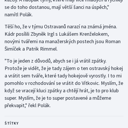
se do toho dostanou, mají větší šanci na úspěch,"
namítl Polák.
Těší ho, že v týmu Ostravanů narazí na známá jména.
Kádr posílili Zbyněk Irgl s Lukášem Krenželokem,
novými tvářemi na manažerských postech jsou Roman
Šimíček a Patrik Rimmel.
"To je jeden z důvodů, abych se i já vrátil zpátky.
Protože je vidět, že je tady zájem o ten ostravský hokej
a vrátit sem tváře, které tady hokejově vyrostly. I to mi
pomohlo v rozhodování se vrátit do Vítkovic. Myslím, že
když se vracejí kluci zpátky a chtějí hrát, je to pro klub
super. Myslím, že je to super postavené a můžeme
překvapit," řekl Polák.
ŠTÍTKY