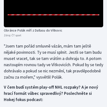
Olympijské hry
Parasport
Plavání
Obránce Polák míří z Dallasu do Vítkovic
Zdroj:
ČT sport
Plážový volejbal
"Jsem tam pořád smluvně vázán, mám tam ještě
nějaké povinnosti. Ty se musí splnit. Jestli se tam budu
Ragby
muset vracet, tak se tam vrátím a dohraju to. A potom
nastoupím rovnou tady ve Vítkovicích. Pokud by se tedy
Rychlobruslení
dohrávalo a pokud se nic nezmění, tak pravděpodobně
Rychlostní kanoistika
začnu za mořem," vysvětlil Polák.
V čem budí systém play-off NHL rozpaky? A je nový
Short track
hrací formát vůbec spravedlivý? Poslechněte si
Sportovní střelba
Hokej fokus podcast: