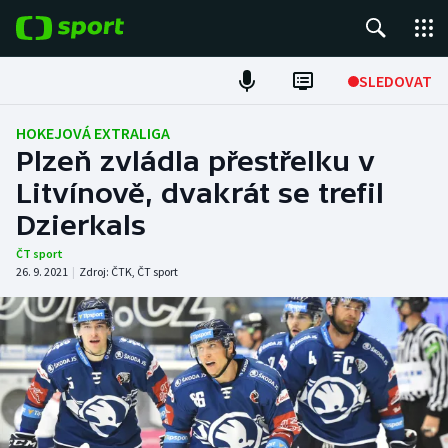
POPULÁRNÍ
SLEDOVAT
Fotbal
HOKEJOVÁ EXTRALIGA
Plzeň zvládla přestřelku v
Hokej
Litvínově, dvakrát se trefil
Dzierkals
Tenis
ČT sport
Atletika
26. 9. 2021
|
Zdroj:
ČTK
,
ČT sport
Cyklistika
DALŠÍ SPORTY
Americký fotbal
NEPŘEHLÉDNĚTE