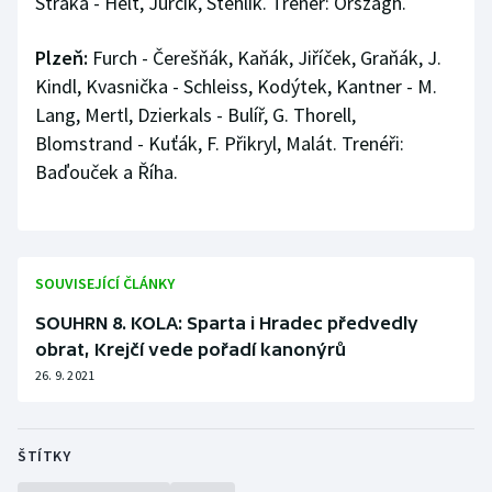
Straka - Helt, Jurčík, Stehlík. Trenér: Országh.
Plzeň:
Furch - Čerešňák, Kaňák, Jiříček, Graňák, J.
Kindl, Kvasnička - Schleiss, Kodýtek, Kantner - M.
Lang, Mertl, Dzierkals - Bulíř, G. Thorell,
Blomstrand - Kuťák, F. Přikryl, Malát. Trenéři:
Baďouček a Říha.
SOUVISEJÍCÍ ČLÁNKY
SOUHRN 8. KOLA: Sparta i Hradec předvedly
obrat, Krejčí vede pořadí kanonýrů
26. 9. 2021
ŠTÍTKY