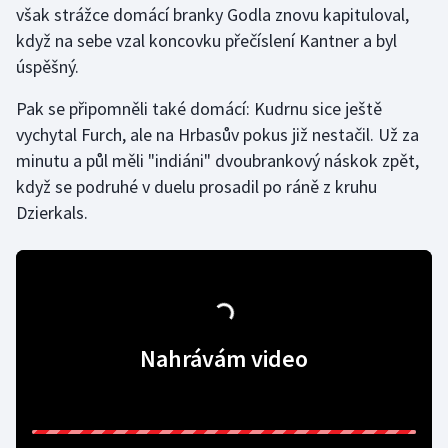
však strážce domácí branky Godla znovu kapituloval,
když na sebe vzal koncovku přečíslení Kantner a byl
Gymnastika
úspěšný.
Házená
Pak se připomněli také domácí: Kudrnu sice ještě
vychytal Furch, ale na Hrbasův pokus již nestačil. Už za
Jezdectví
minutu a půl měli "indiáni" dvoubrankový náskok zpět,
když se podruhé v duelu prosadil po ráně z kruhu
Judo
Dzierkals.
Krasobruslení
Lezení
Lyže a snowboard
Nahrávám video
Moderní pětiboj
Motorsport