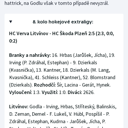
hattrick, na Godlu však v tomto případě nevyzrál.
Stolní tenis
Triatlon
8. kolo hokejové extraligy:
Veslování
HC Verva Litvínov - HC Škoda Plzeň 2:5 (2:3, 0:0,
0:2)
Vodní slalom
Branky a nahrávky:
16. Hrbas (Jarůšek, Jícha), 19.
Volejbal
Irving (P. Zdráhal, Estephan) - 9. Dzierkals
(Kvasnička), 13. Kantner, 18. Dzierkals (M. Lang,
Ostatní
Kvasnička), 41. Schleiss (Kantner), 52. Blomstrand
(Dzierkals).
Rozhodčí:
Šír, Lacina - Gerát, Hynek.
Vyloučení:
1:3.
Využití:
1:0.
Diváci:
2626.
Litvínov:
Godla - Irving, Hrbas, Stříteský, Balinskis,
D. Zeman, Demel - F. Lukeš, V. Hübl, Pospíšil - P.
Zdráhal, Estephan, Kudrna - Jarůšek, Jícha, P.