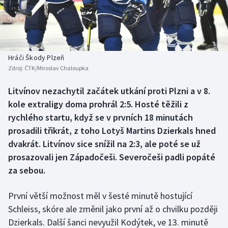
Baseball a softbal
Soutěže
Basketbal
Historické návraty
Biatlon
Aplikace ČT sport
Hráči Škody Plzeň
Zdroj:
ČTK/Miroslav Chaloupka
Boby a skeleton
AZ kvíz
Litvínov nezachytil začátek utkání proti Plzni a v 8.
kole extraligy doma prohrál 2:5. Hosté těžili z
Box
rychlého startu, když se v prvních 18 minutách
Curling
prosadili třikrát, z toho Lotyš Martins Dzierkals hned
dvakrát. Litvínov sice snížil na 2:3, ale poté se už
Dostihy
prosazovali jen Západočeši. Severočeši padli popáté
za sebou.
Florbal
První větší možnost měl v šesté minutě hostující
Futsal
Schleiss, skóre ale změnil jako první až o chvilku později
Dzierkals. Další šanci nevyužil Kodýtek, ve 13. minutě
Golf