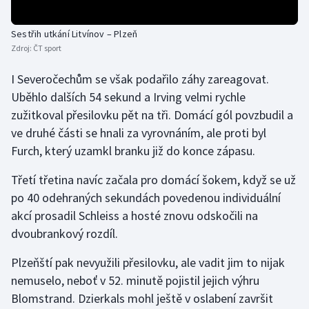
Olympijské hry
Sestřih utkání Litvínov – Plzeň
Zdroj:
ČT sport
Parasport
I Severočechům se však podařilo záhy zareagovat.
Plavání
Uběhlo dalších 54 sekund a Irving velmi rychle
zužitkoval přesilovku pět na tři. Domácí gól povzbudil a
Plážový volejbal
ve druhé části se hnali za vyrovnáním, ale proti byl
Furch, který uzamkl branku již do konce zápasu.
Ragby
Třetí třetina navíc začala pro domácí šokem, když se už
Rychlobruslení
po 40 odehraných sekundách povedenou individuální
akcí prosadil Schleiss a hosté znovu odskočili na
Rychlostní kanoistika
dvoubrankový rozdíl.
Short track
Plzeňští pak nevyužili přesilovku, ale vadit jim to nijak
nemuselo, neboť v 52. minutě pojistil jejich výhru
Sportovní střelba
Blomstrand. Dzierkals mohl ještě v oslabení završit