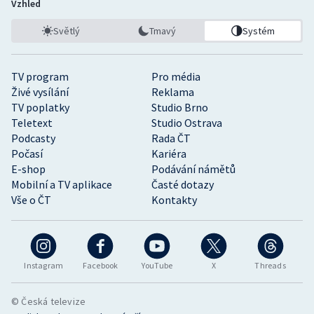
Vzhled
Světlý
Tmavý
Systém
TV program
Pro média
Živé vysílání
Reklama
TV poplatky
Studio Brno
Teletext
Studio Ostrava
Podcasty
Rada ČT
Počasí
Kariéra
E-shop
Podávání námětů
Mobilní a TV aplikace
Časté dotazy
Vše o ČT
Kontakty
Instagram
Facebook
YouTube
X
Threads
© Česká televize