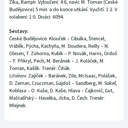
Zíka, Rampír. Vyloučení: 4:6, navíc M. Toman (České
Stolní tenis
Budějovice) 5 min. a do konce utkání. Využití: 1:2. V
oslabení: 1:0. Diváci: 6094.
Triatlon
Sestavy:
Veslování
České Budějovice: Klouček – Cibulka, Štencel,
Vodní slalom
Vráblík, Pýcha, Kachyňa, M. Doudera, Reilly – N.
Olesen, T. Zohorna, Kubík – P. Novák, Harris, Ordoš
Volejbal
– F. Přikryl, Pech, M. Beránek – J. Koláček, M.
Toman, Kašlík. Trenér: Čihák.
Ostatní
Litvínov: Zajíček – Baránek, Zile, McIsaac, Polášek,
D. Zeman, Czuczman, Gajdoš – Sandberg, M. Sukeľ,
Koblasa – O. Kaše, D. Kaše, Hlava – Čajkovič, Gut,
Maštalířský – Havelka, Jícha, D. Čech. Trenér:
Mlejnek.