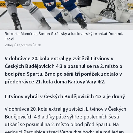
Baseball a softbal
Soutěže
Basketbal
Historické návraty
Biatlon
Aplikace ČT sport
Roberts Mamčics, Šimon Stránský a karlovarský brankář Dominik
Frodl
Zdroj:
ČTK/Václav Šálek
Boby a skeleton
AZ kvíz
V dohrávce 20. kola extraligy zvítězil Litvínov v
Box
Českých Budějovicích 4:3 a posunul se na 2. místo o
bod před Spartu. Brno po sérii tří porážek zdolalo v
Curling
předehrávce 21. kola doma Karlovy Vary 4:2.
Dostihy
Litvínov vyhrál v Českých Budějovicích 4:3 a je druhý
Florbal
V dohrávce 20. kola extraligy zvítězil Litvínov v Českých
Budějovicích 4:3 a díky páté výhře z posledních šesti
Futsal
utkání se posunul na 2. místo o bod před Spartu. Na
vedoucí Pardubice ztrácí Verva dva body, ale má jeden
Golf