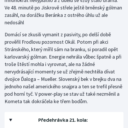
mnohokrát nevyplatilo a z duelu se vždy stalo drama.
Ve 48. minutě po Jiskrově střele ještě brněnský gólman
zasáhl, na dorážku Beránka z ostrého úhlu už ale
nedosáhl
Domácí se zkusili vymanit z pasivity, po delší době
prověřil Frodlovu pozornost Okál. Potom při akci
Stránského, který mířil sám na branku, si poradil opět
karlovarský gólman. Energie nehrála vůbec špatně a při
troše štěstí mohla i vyrovnat, ale na žádné
nervydrásající momenty se už zřejmě nechtěla dívat
dvojice Ďaloga – Mueller. Slovenský bek v brejku dva na
jednoho našel amerického snajpra a ten se trefil přesně
pod horní tyč. V power-play se stav už také nezměnil a
Kometa tak dokráčela ke třem bodům.
Předehrávka 21. kola: