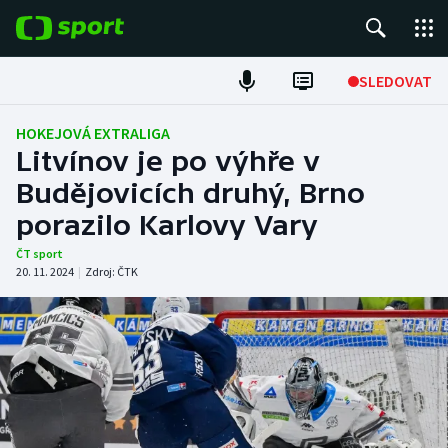
POPULÁRNÍ
SLEDOVAT
Fotbal
HOKEJOVÁ EXTRALIGA
Litvínov je po výhře v
Hokej
Budějovicích druhý, Brno
porazilo Karlovy Vary
Tenis
ČT sport
Atletika
20. 11. 2024
|
Zdroj:
ČTK
Cyklistika
DALŠÍ SPORTY
Americký fotbal
NEPŘEHLÉDNĚTE