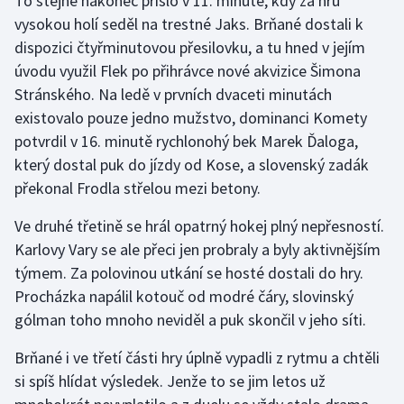
To stejně nakonec přišlo v 11. minutě, kdy za hru
vysokou holí seděl na trestné Jaks. Brňané dostali k
dispozici čtyřminutovou přesilovku, a tu hned v jejím
úvodu využil Flek po přihrávce nové akvizice Šimona
Stránského. Na ledě v prvních dvaceti minutách
existovalo pouze jedno mužstvo, dominanci Komety
potvrdil v 16. minutě rychlonohý bek Marek Ďaloga,
který dostal puk do jízdy od Kose, a slovenský zadák
překonal Frodla střelou mezi betony.
Ve druhé třetině se hrál opatrný hokej plný nepřesností.
Karlovy Vary se ale přeci jen probraly a byly aktivnějším
týmem. Za polovinou utkání se hosté dostali do hry.
Procházka napálil kotouč od modré čáry, slovinský
gólman toho mnoho neviděl a puk skončil v jeho síti.
Brňané i ve třetí části hry úplně vypadli z rytmu a chtěli
si spíš hlídat výsledek. Jenže to se jim letos už