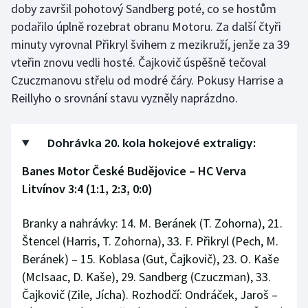
doby završil pohotový Sandberg poté, co se hostům
Olympijské hry
podařilo úplně rozebrat obranu Motoru. Za další čtyři
minuty vyrovnal Přikryl švihem z mezikruží, jenže za 39
Parasport
vteřin znovu vedli hosté. Čajkovič úspěšně tečoval
Czuczmanovu střelu od modré čáry. Pokusy Harrise a
Plavání
Reillyho o srovnání stavu vyzněly naprázdno.
Plážový volejbal
Dohrávka 20. kola hokejové extraligy:
Ragby
Banes Motor České Budějovice – HC Verva
Rychlobruslení
Litvínov 3:4 (1:1, 2:3, 0:0)
Rychlostní kanoistika
Branky a nahrávky: 14. M. Beránek (T. Zohorna), 21.
Štencel (Harris, T. Zohorna), 33. F. Přikryl (Pech, M.
Short track
Beránek) – 15. Koblasa (Gut, Čajkovič), 23. O. Kaše
(McIsaac, D. Kaše), 29. Sandberg (Czuczman), 33.
Sportovní střelba
Čajkovič (Zile, Jícha). Rozhodčí: Ondráček, Jaroš –