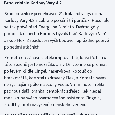
Brno zdolalo Karlovy Vary 4:2
Brno porazilo v předehrávce 21. kola extraligy doma
Karlovy Vary 4:2 a zabralo po sérii tří porážek. Posunulo
se tak právě před Energii na 6. místo. Dvěma góly
pomohl k úspěchu Komety bývalý hráč Karlových Varů
Jakub Flek. Západočeši vyšli bodově naprázdno poprvé
po sedmi utkáních.
Kometa do zápasu vletěla impozantně, lepší třetinu v
této sezoně ještě nezažila. Již v 16. vteřině se prohnal
po levém křídle Cingel, naservíroval kotouč do
brankoviště, kde stál uzdravený Flek, a Kometa svým
nejrychlejším gólem sezony vedla. V 7. minutě mohla
padnout další branka, tentokrát střelec Flek hledal
mezi kruhy svého osamoceného asistenta Cingela,
Frodl byl proti navýšení brněnského vedení.