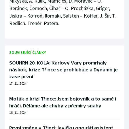
Mikyska, A. Rulík, Mamčics, D. Moravec – O.
Beránek, Černoch, Čihař – O. Procházka, Gríger,
Jiskra – Kofroň, Ilomäki, Salsten – Koffer, J. Šír, T.
Redlich. Trenér: Patera.
SOUVISEJÍCÍ ČLÁNKY
SOUHRN 20. KOLA: Karlovy Vary promrhaly
náskok, krize Třince se prohlubuje a Dynamo je
zase první
17. 11. 2024
Moták o krizi Třince: Jsem bojovník a to samé i
hráči. Děláme ale chyby z přemíry snahy
18. 11. 2024
První změna v Třinci: lavičku opouští asistent