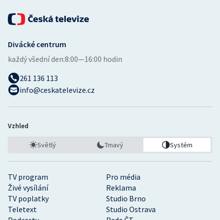
Divácké centrum
každý všední den:
8:00—16:00 hodin
261 136 113
info@ceskatelevize.cz
Vzhled
Světlý
Tmavý
Systém
TV program
Pro média
Živé vysílání
Reklama
TV poplatky
Studio Brno
Teletext
Studio Ostrava