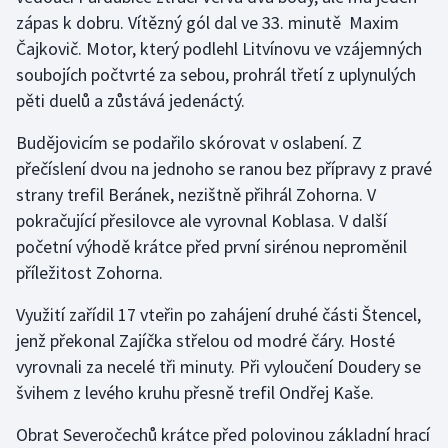
zápas k dobru. Vítězný gól dal ve 33. minutě Maxim
Gymnastika
Čajkovič. Motor, který podlehl Litvínovu ve vzájemných
soubojích počtvrté za sebou, prohrál třetí z uplynulých
Házená
pěti duelů a zůstává jedenáctý.
Budějovicím se podařilo skórovat v oslabení. Z
Jezdectví
přečíslení dvou na jednoho se ranou bez přípravy z pravé
Judo
strany trefil Beránek, nezištně přihrál Zohorna. V
pokračující přesilovce ale vyrovnal Koblasa. V další
Krasobruslení
početní výhodě krátce před první sirénou neproměnil
příležitost Zohorna.
Lezení
Využití zařídil 17 vteřin po zahájení druhé části Štencel,
Lyže a snowboard
jenž překonal Zajíčka střelou od modré čáry. Hosté
vyrovnali za necelé tři minuty. Při vyloučení Doudery se
Moderní pětiboj
švihem z levého kruhu přesně trefil Ondřej Kaše.
Motorsport
Obrat Severočechů krátce před polovinou základní hrací