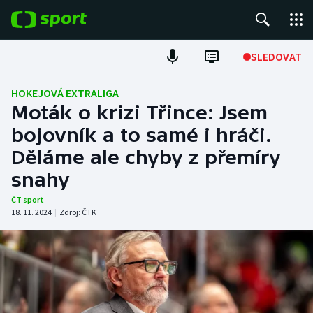
POPULÁRNÍ
SLEDOVAT
Fotbal
HOKEJOVÁ EXTRALIGA
Moták o krizi Třince: Jsem
Hokej
bojovník a to samé i hráči.
Děláme ale chyby z přemíry
Tenis
snahy
Atletika
ČT sport
18. 11. 2024
|
Zdroj:
ČTK
Cyklistika
DALŠÍ SPORTY
Americký fotbal
NEPŘEHLÉDNĚTE