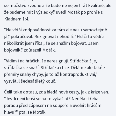
se mužstvo zvedne a že budeme nejen hrát kvalitně, ale
že budeme mít i výsledky," uvedl Moták po prohře s
Gymnastika
Kladnem 1:4.
Házená
"Největší zodpovědnost za tým ale nesu samozřejmě
já," pokračoval. Rezignovat nehodlá. "Hráči to vědí a
Jezdectví
několikrát jsem říkal, že se snažím bojovat. Jsem
Judo
bojovník," zdůraznil Moták.
"Vidím i na hráčích, že nerezignují. Střídačka žije,
Krasobruslení
střídačka se snaží. Střídačka chce. Děláme ale také z
přemíry snahy chyby, je to až kontraproduktivní,"
Lezení
vysvětlil šedesátiletý kouč.
Lyže a snowboard
Čelil také dotazu, zda hledá nové cesty, jak z krize ven.
"Jestli není lepší se na to vykašlat? Nedělat třeba
Moderní pětiboj
poradu před zápasem na soupeře a uvolnit hráčům
Motorsport
hlavu?" ptal se Moták.