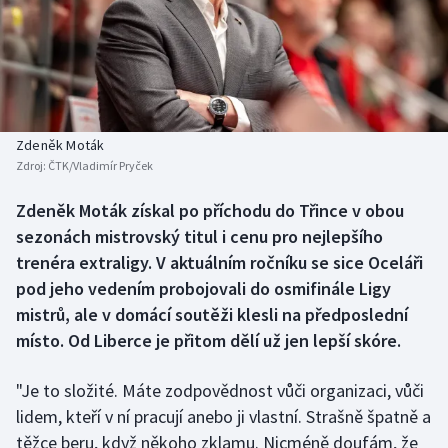
Baseball a softbal
Soutěže
Basketbal
Historické návraty
Biatlon
Aplikace ČT sport
Zdeněk Moták
Boby a skeleton
AZ kvíz
Zdroj:
ČTK/Vladimír Pryček
Box
Zdeněk Moták získal po příchodu do Třince v obou
sezonách mistrovský titul i cenu pro nejlepšího
Curling
trenéra extraligy. V aktuálním ročníku se sice Oceláři
pod jeho vedením probojovali do osmifinále Ligy
Dostihy
mistrů, ale v domácí soutěži klesli na předposlední
místo. Od Liberce je přitom dělí už jen lepší skóre.
Florbal
"Je to složité. Máte zodpovědnost vůči organizaci, vůči
Futsal
lidem, kteří v ní pracují anebo ji vlastní. Strašně špatně a
těžce beru, když někoho zklamu. Nicméně doufám, že
Golf