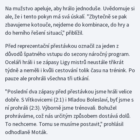
Na mužstvo apeluje, aby hrálo jednoduše. Uvědomuje si
Olympijské hry
ale, že i tento pokyn má svá úskalí. "Zbytečně se pak
zbavujeme kotouče, nejdeme do kombinace, do hry a
Parasport
do herního řešení situací," přiblížil.
Plavání
Před reprezentační přestávkou označil za jeden z
důvodů špatného vstupu do sezony náročný program.
Plážový volejbal
Oceláři hráli i se zápasy Ligy mistrů neustále třikrát
Ragby
týdně a neměli i kvůli cestování tolik času na trénink. Po
pauze ale prohráli všechna tři utkání.
Rychlobruslení
"Poslední dva zápasy před přestávkou jsme hráli velice
dobře. S Vítkovicemi (2:1) i Mladou Boleslaví, byť jsme s
Rychlostní kanoistika
ní prohráli (2:3). Výborně jsme trénovali. Bohužel
Short track
prohráváme, což nás určitým způsobem dostává dolů.
To nechceme. Tomu se musíme postavit," prohlásil
Sportovní střelba
odhodlaně Moták.