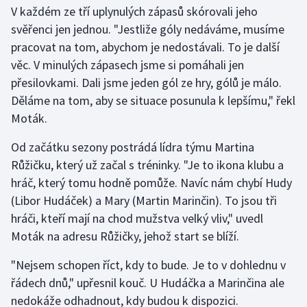
Stolní tenis
V každém ze tří uplynulých zápasů skórovali jeho
svěřenci jen jednou. "Jestliže góly nedáváme, musíme
Triatlon
pracovat na tom, abychom je nedostávali. To je další
věc. V minulých zápasech jsme si pomáhali jen
Veslování
přesilovkami. Dali jsme jeden gól ze hry, gólů je málo.
Děláme na tom, aby se situace posunula k lepšímu," řekl
Vodní slalom
Moták.
Volejbal
Od začátku sezony postrádá lídra týmu Martina
Růžičku, který už začal s tréninky. "Je to ikona klubu a
Ostatní
hráč, který tomu hodně pomůže. Navíc nám chybí Hudy
(Libor Hudáček) a Mary (Martin Marinčin). To jsou tři
hráči, kteří mají na chod mužstva velký vliv," uvedl
Moták na adresu Růžičky, jehož start se blíží.
"Nejsem schopen říct, kdy to bude. Je to v dohlednu v
řádech dnů," upřesnil kouč. U Hudáčka a Marinčina ale
nedokáže odhadnout, kdy budou k dispozici.