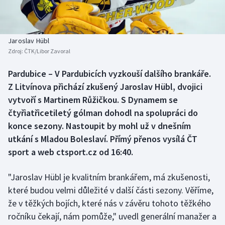
Baseball a softbal
Soutěže
Basketbal
Historické návraty
Jaroslav Hübl
Zdroj:
ČTK/Libor Zavoral
Biatlon
Aplikace ČT sport
Pardubice – V Pardubicích vyzkouší dalšího brankáře.
Boby a skeleton
AZ kvíz
Z Litvínova přichází zkušený Jaroslav Hübl, dvojici
vytvoří s Martinem Růžičkou. S Dynamem se
Box
čtyřiatřicetiletý gólman dohodl na spolupráci do
konce sezony. Nastoupit by mohl už v dnešním
Curling
utkání s Mladou Boleslaví. Přímý přenos vysílá ČT
sport a web ctsport.cz od 16:40.
Dostihy
Florbal
"Jaroslav Hübl je kvalitním brankářem, má zkušenosti,
které budou velmi důležité v další části sezony. Věříme,
Futsal
že v těžkých bojích, které nás v závěru tohoto těžkého
ročníku čekají, nám pomůže," uvedl generální manažer a
Golf