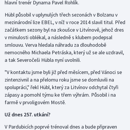
hlavní trenér Dynama Pavel Rohlík.
Gymnastika
Hübl působil v uplynulých třech sezonách v Bolzanu v
mezinárodní lize EBEL, v níž v roce 2014 slavil titul. Před
Házená
začátkem sezony byl na zkoušce v Litvínově, jehož dres
v minulosti oblékal, a následně s klubem podepsal
Jezdectví
smlouvu. Verva hledala náhradu za dlouhodobě
nemocného Michaela Petráska, který už se ale uzdravil,
Judo
a tak Severočeši Hübla nyní uvolnili.
Krasobruslení
"V kontaktu jsme byli již před měsícem, před Vánoci se
zintenzivnil a na přelomu roku jsme se domluvili na
Lezení
spolupráci," řekl Hübl, který za Litvínov odchytal čtyři
zápasy a pomohl týmu ke třem výhrám. Působil i na
Lyže a snowboard
farmě v prvoligovém Mostě.
Moderní pětiboj
Už dnes 257. utkání?
Motorsport
V Pardubicích poprvé trénoval dnes a bude připraven