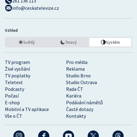
261 136 113
info@ceskatelevize.cz
Vzhled
Světlý
Tmavý
Systém
TV program
Pro média
Živé vysílání
Reklama
TV poplatky
Studio Brno
Teletext
Studio Ostrava
Podcasty
Rada ČT
Počasí
Kariéra
E-shop
Podávání námětů
Mobilní a TV aplikace
Časté dotazy
Vše o ČT
Kontakty