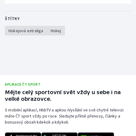
Stolní tenis
Triatlon
ŠTÍTKY
Hokejová extraliga
Hokej
Veslování
Vodní slalom
Volejbal
Ostatní
APLIKACE ČT SPORT
Mějte celý sportovní svět vždy u sebe i na
velké obrazovce.
S mobilní aplikací, HbbTV a apkou iVysílání ve své chytré televizi
máte ČT sport vždy po ruce. Sledujte přímé přenosy, články a
bonusový obsah kdekoli a kdykoli.