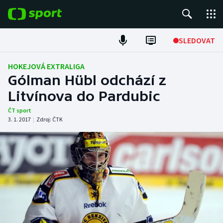
POPULÁRNÍ
SLEDOVAT
Fotbal
HOKEJOVÁ EXTRALIGA
Gólman Hübl odchází z
Hokej
Litvínova do Pardubic
Tenis
ČT sport
3. 1. 2017
|
Zdroj:
ČTK
Atletika
Cyklistika
DALŠÍ SPORTY
Americký fotbal
NEPŘEHLÉDNĚTE