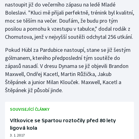
nastoupit již do večerního zápasu na ledě Mladé
Olympijské hry
Boleslavi. "Kluci mě přijali perfektně, trénink byl kvalitní,
moc se těším na večer. Doufám, že budu pro tým
Parasport
posilou a pomohu k vzestupu v tabulce," dodal rodák z
Chomutova, jenž v nejvyšší soutěži odchytal 256 utkání.
Plavání
Pokud Hübl za Pardubice nastoupí, stane se již šestým
Plážový volejbal
gólmanem, kterého předposlední tým soutěže do
zápasů nasadí. V dresu Dynama se již objevili Brandon
Ragby
Maxwell, Ondřej Kacetl, Martin Růžička, Jakub
Štěpánek a junior Milan Klouček. Maxwell, Kacetl a
Rychlobruslení
Štěpánek již působí jinde.
Rychlostní kanoistika
SOUVISEJÍCÍ ČLÁNKY
Short track
Vítkovice se Spartou roztočily před 80 lety
ligová kola
Sportovní střelba
3. 1. 2017