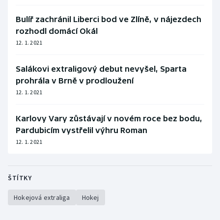
Bulíř zachránil Liberci bod ve Zlíně, v nájezdech
rozhodl domácí Okál
12. 1. 2021
Salákovi extraligový debut nevyšel, Sparta
prohrála v Brně v prodloužení
12. 1. 2021
Karlovy Vary zůstávají v novém roce bez bodu,
Pardubicím vystřelil výhru Roman
12. 1. 2021
ŠTÍTKY
Hokejová extraliga
Hokej