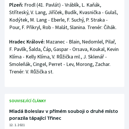
Plzeň:
Frodl (41. Pavlát) - Vráblík, L. Kaňák,
Stříteský, V. Lang, Jiříček, Budík, Kvasnička - Gulaš,
Kodýtek, M. Lang - Eberle, F. Suchý, P. Straka -
Pour, F. Přikryl, Rob - Malát, Slanina. Trenér: Čihák.
Hradec Králové:
Mazanec - Blain, Nedomlel, Pilař,
F. Pavlík, Šalda, Čáp, Gaspar - Orsava, Koukal, Kevin
Klíma - Kelly Klíma, V. Růžička ml., J. Sklenář -
Smoleňák, Cingel, Perret - Lev, Morong, Zachar.
Trenér: V. Růžička st.
SOUVISEJÍCÍ ČLÁNKY
Mladá Boleslav v přímém souboji o druhé místo
porazila tápající Třinec
12. 1. 2021