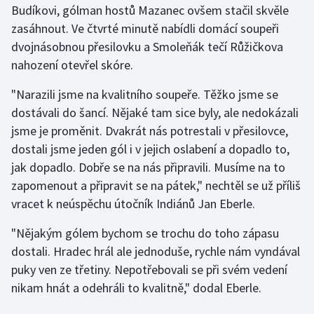
Budíkovi, gólman hostů Mazanec ovšem stačil skvěle
zasáhnout. Ve čtvrté minutě nabídli domácí soupeři
Gymnastika
dvojnásobnou přesilovku a Smoleňák tečí Růžičkova
nahození otevřel skóre.
Házená
"Narazili jsme na kvalitního soupeře. Těžko jsme se
Jezdectví
dostávali do šancí. Nějaké tam sice byly, ale nedokázali
jsme je proměnit. Dvakrát nás potrestali v přesilovce,
Judo
dostali jsme jeden gól i v jejich oslabení a dopadlo to,
jak dopadlo. Dobře se na nás připravili. Musíme na to
Krasobruslení
zapomenout a připravit se na pátek," nechtěl se už příliš
Lezení
vracet k neúspěchu útočník Indiánů Jan Eberle.
"Nějakým gólem bychom se trochu do toho zápasu
Lyže a snowboard
dostali. Hradec hrál ale jednoduše, rychle nám vyndával
Moderní pětiboj
puky ven ze třetiny. Nepotřebovali se při svém vedení
nikam hnát a odehráli to kvalitně," dodal Eberle.
Motorsport