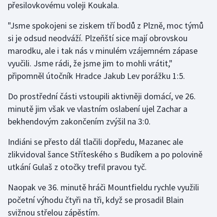
přesilovkovému voleji Koukala.
Stolní tenis
"Jsme spokojeni se ziskem tří bodů z Plzně, moc týmů
Triatlon
si je odsud neodváží. Plzeňští sice mají obrovskou
marodku, ale i tak nás v minulém vzájemném zápase
Veslování
vyučili. Jsme rádi, že jsme jim to mohli vrátit,"
připomněl útočník Hradce Jakub Lev porážku 1:5.
Vodní slalom
Do prostřední části vstoupili aktivněji domácí, ve 26.
Volejbal
minutě jim však ve vlastním oslabení ujel Zachar a
bekhendovým zakončením zvýšil na 3:0.
Ostatní
Indiáni se přesto dál tlačili dopředu, Mazanec ale
zlikvidoval šance Stříteského s Budíkem a po polovině
utkání Gulaš z otočky trefil pravou tyč.
Naopak ve 36. minutě hráči Mountfieldu rychle využili
početní výhodu čtyři na tři, když se prosadil Blain
svižnou střelou zápěstím.