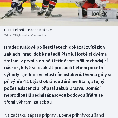
Baseball a softbal
Soutěže
Basketbal
Historické návraty
Biatlon
Aplikace ČT sport
Utkání Plzeň - Hradec Králové
Zdroj:
ČTK/Miroslav Chaloupka
Boby a skeleton
AZ kvíz
Hradec Králové po šesti letech dokázal zvítězit v
základní hrací době na ledě Plzně. Hosté si dvěma
Box
trefami v první a druhé třetině vytvořili rozhodující
Curling
náskok, když se dvakrát prosadili během početní
výhody a jednou ve vlastním oslabení. Dvěma góly se
Dostihy
při výhře 4:1 blýskl obránce Jérémie Blain, stejný
počet asistencí si připsal Jakub Orsava. Domácí
Florbal
neprodloužili sedmizápasovou bodovou šňůru se
třemi výhrami za sebou.
Futsal
Na začátku zápasu připravil Eberle přihrávkou šanci
Golf