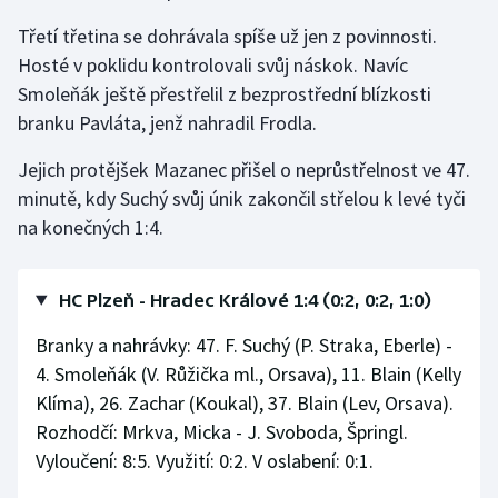
Třetí třetina se dohrávala spíše už jen z povinnosti.
Hosté v poklidu kontrolovali svůj náskok. Navíc
Smoleňák ještě přestřelil z bezprostřední blízkosti
branku Pavláta, jenž nahradil Frodla.
Jejich protějšek Mazanec přišel o neprůstřelnost ve 47.
minutě, kdy Suchý svůj únik zakončil střelou k levé tyči
na konečných 1:4.
HC Plzeň - Hradec Králové 1:4 (0:2, 0:2, 1:0)
Branky a nahrávky: 47. F. Suchý (P. Straka, Eberle) -
4. Smoleňák (V. Růžička ml., Orsava), 11. Blain (Kelly
Klíma), 26. Zachar (Koukal), 37. Blain (Lev, Orsava).
Rozhodčí: Mrkva, Micka - J. Svoboda, Špringl.
Vyloučení: 8:5. Využití: 0:2. V oslabení: 0:1.