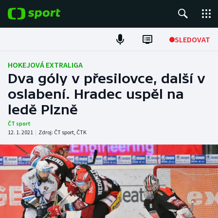
POPULÁRNÍ
SLEDOVAT
Fotbal
HOKEJOVÁ EXTRALIGA
Dva góly v přesilovce, další v
Hokej
oslabení. Hradec uspěl na
ledě Plzně
Tenis
ČT sport
Atletika
12. 1. 2021
|
Zdroj:
ČT sport
,
ČTK
Cyklistika
DALŠÍ SPORTY
Americký fotbal
NEPŘEHLÉDNĚTE