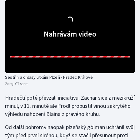
Olympijské hry
Parasport
Nahrávám video
Plavání
Plážový volejbal
Ragby
Sestřih a ohlasy utkání Plzeň - Hradec Králové
Rychlobruslení
Zdroj:
ČT sport
Hradečtí poté převzali iniciativu. Zachar sice z mezikruží
Rychlostní kanoistika
minul, v 11. minutě ale Frodl propustil vinou zakrytého
výhledu nahození Blaina z pravého kruhu.
Short track
Od další pohromy naopak plzeňský gólman uchránil svůj
Sportovní střelba
tým před první sirénou, když se stačil přesunout proti