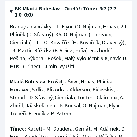
BK Mladá Boleslav - Oceláři Třinec 3:2 (2:2,
1:0, 0:0)
Branky a nahrávky: 11. Flynn (O. Najman, Hrbas), 20.
Pláněk (D. Šťastný), 35. O. Najman (Claireaux,
Cienciala) - 11. O. Kovařčík (M. Kovařčík, Dravecký),
13. Martin Růžička (P. Vrána, Hrňa). Rozhodčí:
Pešina, Sýkora - Pešek, Malý. Vyloučení: 9:8, navíc D.
Musil (Třinec) 10 min. Využití: 1:1.
Mladá Boleslav:
Krošelj - Ševc, Hrbas, Pláněk,
Moravec, Šidlík, Klikorka - Alderson, Bičevskis, J.
Strnad - D. Šťastný, Cienciala, Lunter - Claireaux, A.
Zbořil, Jääskeläinen - P. Kousal, O. Najman, Flynn.
Trenéři: R. Rulík a P. Patera.
Třinec:
Kacetl - M. Doudera, Gernát, M. Adámek, D.
Musil, Kundrátek, Jaroměřský - Martin Růžička, P.