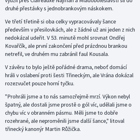
využil přes Claireauxe Najman a Mladoboleslavští šli do
Stolní tenis
druhé přestávky s jednobrankovým náskokem.
Triatlon
Ve třetí třetině si oba celky vypracovávaly šance
především v přesilovkách, ale z žádné už ani jeden z nich
Veslování
nedokázal udeřit. V 53. minutě mohl srovnat Ondřej
Kovařčík, ale první zakončení před prázdnou brankou
Vodní slalom
netrefil, ve druhém mu zabránil faul Kousala.
Volejbal
V závěru to bylo ještě pořádné drama, neboť domácí
hráli v oslabení proti šesti Třineckým, ale Vrána dokázal
Ostatní
rozezvučet pouze horní tyčku.
"Prohráli jsme a to nás samozřejmě mrzí. Výkon nebyl
špatný, ale dostali jsme prostě o gól víc, udělali jsme o
chybu víc v obranném pásmu. Měli jsme to dobře
rozehrané, ale neproměnili jsme další šance," litoval
třinecký kanonýr Martin Růžička.