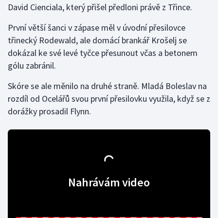
David Cienciala, který přišel předloni právě z Třince.
Gymnastika
První větší šanci v zápase měl v úvodní přesilovce
třinecký Rodewald, ale domácí brankář Krošelj se
Házená
dokázal ke své levé tyčce přesunout včas a betonem
gólu zabránil.
Jezdectví
Skóre se ale měnilo na druhé straně. Mladá Boleslav na
Judo
rozdíl od Ocelářů svou první přesilovku využila, když se z
dorážky prosadil Flynn.
Krasobruslení
Lezení
Lyže a snowboard
Nahrávám video
Moderní pětiboj
Motorsport