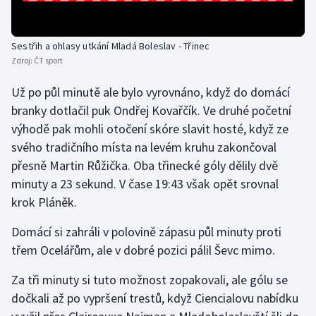
Olympijské hry
Sestřih a ohlasy utkání Mladá Boleslav - Třinec
Parasport
Zdroj:
ČT sport
Plavání
Už po půl minutě ale bylo vyrovnáno, když do domácí
branky dotlačil puk Ondřej Kovařčík. Ve druhé početní
Plážový volejbal
výhodě pak mohli otočení skóre slavit hosté, když ze
svého tradičního místa na levém kruhu zakončoval
Ragby
přesně Martin Růžička. Oba třinecké góly dělily dvě
minuty a 23 sekund. V čase 19:43 však opět srovnal
Rychlobruslení
krok Pláněk.
Rychlostní kanoistika
Domácí si zahráli v polovině zápasu půl minuty proti
třem Ocelářům, ale v dobré pozici pálil Ševc mimo.
Short track
Za tři minuty si tuto možnost zopakovali, ale gólu se
Sportovní střelba
dočkali až po vypršení trestů, když Ciencialovu nabídku