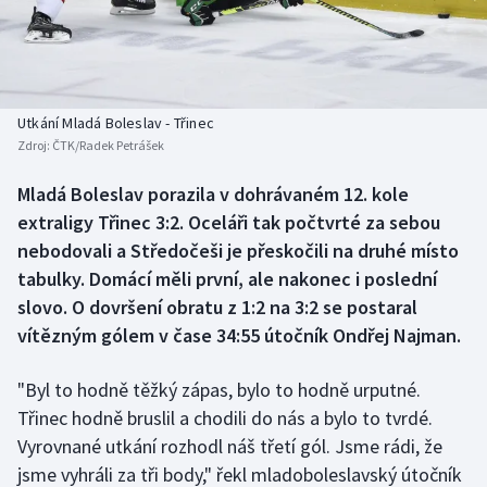
Baseball a softbal
Soutěže
Basketbal
Historické návraty
Biatlon
Aplikace ČT sport
Utkání Mladá Boleslav - Třinec
Zdroj:
ČTK/Radek Petrášek
Boby a skeleton
AZ kvíz
Mladá Boleslav porazila v dohrávaném 12. kole
extraligy Třinec 3:2. Oceláři tak počtvrté za sebou
Box
nebodovali a Středočeši je přeskočili na druhé místo
Curling
tabulky. Domácí měli první, ale nakonec i poslední
slovo. O dovršení obratu z 1:2 na 3:2 se postaral
Dostihy
vítězným gólem v čase 34:55 útočník Ondřej Najman.
Florbal
"Byl to hodně těžký zápas, bylo to hodně urputné.
Třinec hodně bruslil a chodili do nás a bylo to tvrdé.
Futsal
Vyrovnané utkání rozhodl náš třetí gól. Jsme rádi, že
jsme vyhráli za tři body," řekl mladoboleslavský útočník
Golf