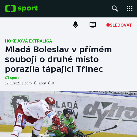
POPULÁRNÍ
SLEDOVAT
Fotbal
HOKEJOVÁ EXTRALIGA
Mladá Boleslav v přímém
Hokej
souboji o druhé místo
porazila tápající Třinec
Tenis
ČT sport
Atletika
12. 1. 2021
|
Zdroj:
ČT sport
,
ČTK
Cyklistika
DALŠÍ SPORTY
Americký fotbal
NEPŘEHLÉDNĚTE