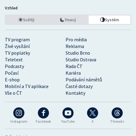
Vzhled
Světlý
Tmavý
Systém
TV program
Pro média
Živé vysílání
Reklama
TV poplatky
Studio Brno
Teletext
Studio Ostrava
Podcasty
Rada ČT
Počasí
Kariéra
E-shop
Podávání námětů
Mobilní a TV aplikace
Časté dotazy
Vše o ČT
Kontakty
Instagram
Facebook
YouTube
X
Threads