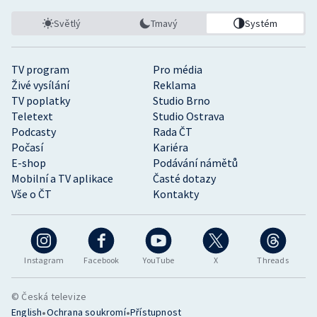
Světlý
Tmavý
Systém
TV program
Pro média
Živé vysílání
Reklama
TV poplatky
Studio Brno
Teletext
Studio Ostrava
Podcasty
Rada ČT
Počasí
Kariéra
E-shop
Podávání námětů
Mobilní a TV aplikace
Časté dotazy
Vše o ČT
Kontakty
Instagram
Facebook
YouTube
X
Threads
© Česká televize
•
•
English
Ochrana soukromí
Přístupnost