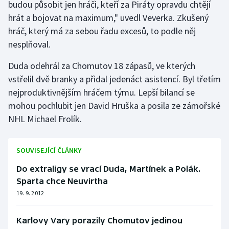
budou působit jen hráči, kteří za Piráty opravdu chtějí
hrát a bojovat na maximum," uvedl Veverka. Zkušený
Gymnastika
hráč, který má za sebou řadu excesů, to podle něj
nesplňoval.
Házená
Duda odehrál za Chomutov 18 zápasů, ve kterých
Jezdectví
vstřelil dvě branky a přidal jedenáct asistencí. Byl třetím
nejproduktivnějším hráčem týmu. Lepší bilancí se
Judo
mohou pochlubit jen David Hruška a posila ze zámořské
NHL Michael Frolík.
Krasobruslení
Lezení
SOUVISEJÍCÍ ČLÁNKY
Do extraligy se vrací Duda, Martínek a Polák.
Lyže a snowboard
Sparta chce Neuvirtha
19. 9. 2012
Moderní pětiboj
Motorsport
Karlovy Vary porazily Chomutov jedinou