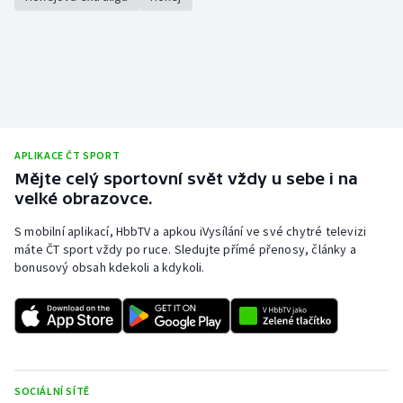
Stolní tenis
Triatlon
Veslování
Vodní slalom
APLIKACE ČT SPORT
Mějte celý sportovní svět vždy u sebe i na
Volejbal
velké obrazovce.
Ostatní
S mobilní aplikací, HbbTV a apkou iVysílání ve své chytré televizi
máte ČT sport vždy po ruce. Sledujte přímé přenosy, články a
bonusový obsah kdekoli a kdykoli.
SOCIÁLNÍ SÍTĚ