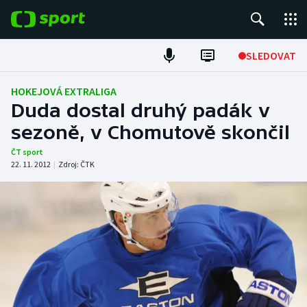
POPULÁRNÍ
SLEDOVAT
Fotbal
HOKEJOVÁ EXTRALIGA
Duda dostal druhý padák v
Hokej
sezoně, v Chomutově skončil
Tenis
ČT sport
22. 11. 2012
|
Zdroj:
ČTK
Atletika
Cyklistika
DALŠÍ SPORTY
Americký fotbal
NEPŘEHLÉDNĚTE