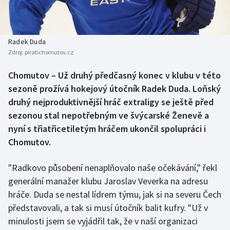
Baseball a softbal
Soutěže
Basketbal
Historické návraty
Radek Duda
Zdroj:
piratichomutov.cz
Biatlon
Aplikace ČT sport
Chomutov – Už druhý předčasný konec v klubu v této
Boby a skeleton
AZ kvíz
sezoně prožívá hokejový útočník Radek Duda. Loňský
druhý nejproduktivnější hráč extraligy se ještě před
Box
sezonou stal nepotřebným ve švýcarské Ženevě a
nyní s třiatřicetiletým hráčem ukončil spolupráci i
Curling
Chomutov.
Dostihy
"Radkovo působení nenaplňovalo naše očekávání," řekl
Florbal
generální manažer klubu Jaroslav Veverka na adresu
hráče. Duda se nestal lídrem týmu, jak si na severu Čech
Futsal
představovali, a tak si musí útočník balit kufry. "Už v
minulosti jsem se vyjádřil tak, že v naší organizaci
Golf