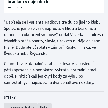
brankou v nájezdech
Olympijské hry
20. 11. 2012
Parasport
"Nabízela se i varianta Radkova trejdu do jiného klubu.
Společně jsme se však naprosto v klidu a bez emocí
Plavání
dohodli na ukončení smlouvy," dodal Veverka na adresu
bývalého hráče Sparty, Slavie, Českých Budějovic nebo
Plážový volejbal
Plzně. Duda ale působil i v zámoří, Rusku, Finsku, ve
Švédsku nebo Švýcarsku.
Ragby
Chomutov je aktuálně v tabulce desátý, v posledních
Rychlobruslení
pěti zápasech ale nedokázal vyhrát v normální hrací
době. Piráti získali jen čtyři body za výhru po
Rychlostní kanoistika
samostatných nájezdech a dva penaltové nezdary.
Short track
ŠTÍTKY
Sportovní střelba
Hokejová extraliga
Hokej