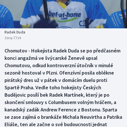
Baseball a softbal
Soutěže
Basketbal
Historické návraty
Biatlon
Aplikace ČT sport
Radek Duda
Zdroj:
ČT24
Boby a skeleton
AZ kvíz
Chomutov - Hokejista Radek Duda se po předčasném
konci angažmá ve švýcarské Ženevě upsal
Box
Chomutovu, odkud kontroverzní útočník v minulé
Curling
sezoně hostoval v Plzni. Ofenzívní posila oblékne
pirátský dres už v pátek v domácím duelu proti
Dostihy
Spartě Praha. Vedle toho hokejisty Českých
Budějovic posílí bek Radek Martínek, který je po
Florbal
skončení smlouvy s Columbusem volným hráčem, a
kanadský zadák Andrew Ference z Bostonu. Sparta
Futsal
se zase zajímá o brankáže Michala Neuvirtha a Patrika
Eliáše, ten ale začne o své budoucnosti jednat
Golf