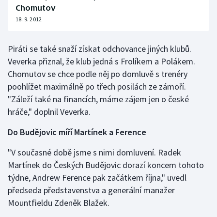
Chomutov
Olympijské hry
18. 9. 2012
Parasport
Piráti se také snaží získat odchovance jiných klubů.
Veverka přiznal, že klub jedná s Frolíkem a Polákem.
Plavání
Chomutov se chce podle něj po domluvě s trenéry
Plážový volejbal
poohlížet maximálně po třech posilách ze zámoří.
"Záleží také na financích, máme zájem jen o české
Ragby
hráče," doplnil Veverka.
Rychlobruslení
Do Budějovic míří Martínek a Ference
"V současné době jsme s nimi domluvení. Radek
Rychlostní kanoistika
Martínek do Českých Budějovic dorazí koncem tohoto
týdne, Andrew Ference pak začátkem října," uvedl
Short track
předseda představenstva a generální manažer
Sportovní střelba
Mountfieldu Zdeněk Blažek.