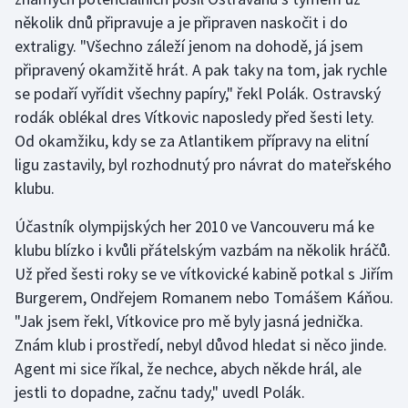
několik dnů připravuje a je připraven naskočit i do
extraligy. "Všechno záleží jenom na dohodě, já jsem
připravený okamžitě hrát. A pak taky na tom, jak rychle
se podaří vyřídit všechny papíry," řekl Polák. Ostravský
rodák oblékal dres Vítkovic naposledy před šesti lety.
Od okamžiku, kdy se za Atlantikem přípravy na elitní
ligu zastavily, byl rozhodnutý pro návrat do mateřského
klubu.
Účastník olympijských her 2010 ve Vancouveru má ke
klubu blízko i kvůli přátelským vazbám na několik hráčů.
Už před šesti roky se ve vítkovické kabině potkal s Jiřím
Burgerem, Ondřejem Romanem nebo Tomášem Káňou.
"Jak jsem řekl, Vítkovice pro mě byly jasná jednička.
Znám klub i prostředí, nebyl důvod hledat si něco jinde.
Agent mi sice říkal, že nechce, abych někde hrál, ale
jestli to dopadne, začnu tady," uvedl Polák.