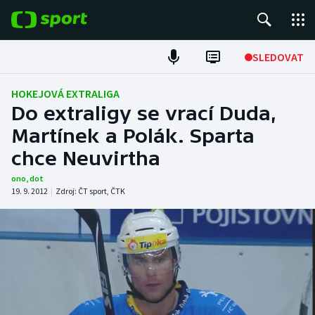
POPULÁRNÍ
SLEDOVAT
Fotbal
HOKEJOVÁ EXTRALIGA
Do extraligy se vrací Duda,
Hokej
Martínek a Polák. Sparta
chce Neuvirtha
Tenis
ono
,
dot
Atletika
19. 9. 2012
|
Zdroj:
ČT sport
,
ČTK
Cyklistika
DALŠÍ SPORTY
Americký fotbal
NEPŘEHLÉDNĚTE