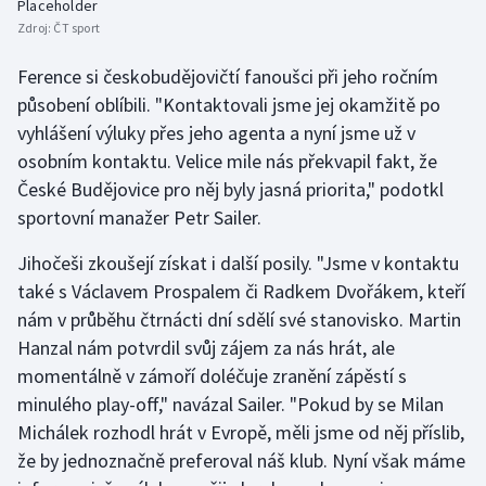
Placeholder
Zdroj:
ČT sport
Ference si českobudějovičtí fanoušci při jeho ročním
působení oblíbili. "Kontaktovali jsme jej okamžitě po
vyhlášení výluky přes jeho agenta a nyní jsme už v
osobním kontaktu. Velice mile nás překvapil fakt, že
České Budějovice pro něj byly jasná priorita," podotkl
sportovní manažer Petr Sailer.
Jihočeši zkoušejí získat i další posily. "Jsme v kontaktu
také s Václavem Prospalem či Radkem Dvořákem, kteří
nám v průběhu čtrnácti dní sdělí své stanovisko. Martin
Hanzal nám potvrdil svůj zájem za nás hrát, ale
momentálně v zámoří doléčuje zranění zápěstí s
minulého play-off," navázal Sailer. "Pokud by se Milan
Michálek rozhodl hrát v Evropě, měli jsme od něj příslib,
že by jednoznačně preferoval náš klub. Nyní však máme