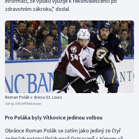
informaci, že výluku využije k rekonvalescenci po
zdravotním zákroku," dodal.
Roman Polák v dresu St. Louis
Zdroj:
AP/Jeff Roberson
Pro Poláka byly Vítkovice jedinou volbou
Obránce Roman Polák se zatím jako jediný ze čtyř
známých potenciálních posil Ostravanů s týmem už