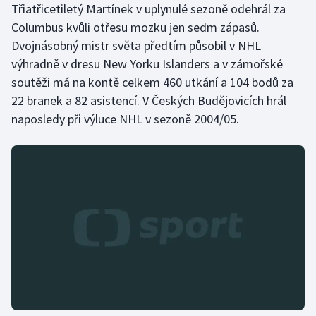
Třiatřicetiletý Martínek v uplynulé sezoně odehrál za
Stolní tenis
Columbus kvůli otřesu mozku jen sedm zápasů.
Triatlon
Dvojnásobný mistr světa předtím působil v NHL
výhradně v dresu New Yorku Islanders a v zámořské
Veslování
soutěži má na kontě celkem 460 utkání a 104 bodů za
22 branek a 82 asistencí. V Českých Budějovicích hrál
Vodní slalom
naposledy při výluce NHL v sezoně 2004/05.
Volejbal
Ostatní