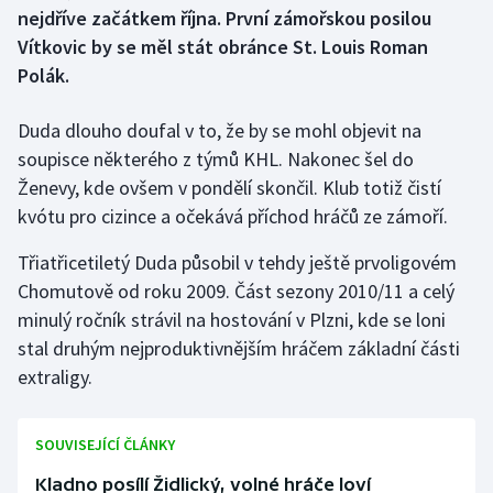
nejdříve začátkem října. První zámořskou posilou
Vítkovic by se měl stát obránce St. Louis Roman
Gymnastika
Polák.
Házená
Duda dlouho doufal v to, že by se mohl objevit na
Jezdectví
soupisce některého z týmů KHL. Nakonec šel do
Ženevy, kde ovšem v pondělí skončil. Klub totiž čistí
Judo
kvótu pro cizince a očekává příchod hráčů ze zámoří.
Třiatřicetiletý Duda působil v tehdy ještě prvoligovém
Krasobruslení
Chomutově od roku 2009. Část sezony 2010/11 a celý
Lezení
minulý ročník strávil na hostování v Plzni, kde se loni
stal druhým nejproduktivnějším hráčem základní části
Lyže a snowboard
extraligy.
Moderní pětiboj
SOUVISEJÍCÍ ČLÁNKY
Motorsport
Kladno posílí Židlický, volné hráče loví