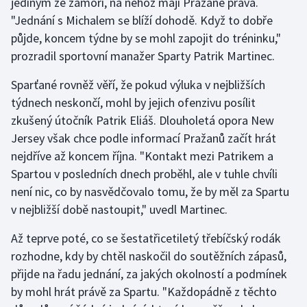
jediným ze zámoří, na něhož mají Pražané práva.
"Jednání s Michalem se blíží dohodě. Když to dobře
půjde, koncem týdne by se mohl zapojit do tréninku,"
prozradil sportovní manažer Sparty Patrik Martinec.
Sparťané rovněž věří, že pokud výluka v nejbližších
týdnech neskončí, mohl by jejich ofenzivu posílit
zkušený útočník Patrik Eliáš. Dlouholetá opora New
Jersey však chce podle informací Pražanů začít hrát
nejdříve až koncem října. "Kontakt mezi Patrikem a
Spartou v posledních dnech proběhl, ale v tuhle chvíli
není nic, co by nasvědčovalo tomu, že by měl za Spartu
v nejbližší době nastoupit," uvedl Martinec.
Až teprve poté, co se šestatřicetiletý třebíčský rodák
rozhodne, kdy by chtěl naskočil do soutěžních zápasů,
přijde na řadu jednání, za jakých okolností a podmínek
by mohl hrát právě za Spartu. "Každopádně z těchto