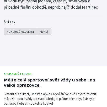
důvodů nyní žádná jednání, která by směřovala k
případné finální dohodě, neprobíhají," dodal Martinec.
ŠTÍTKY
Hokejová extraliga
Hokej
APLIKACE ČT SPORT
Mějte celý sportovní svět vždy u sebe i na
velké obrazovce.
S mobilní aplikací, HbbTV a apkou iVysílání ve své chytré televizi
máte ČT sport vždy po ruce. Sledujte přímé přenosy, články a
bonusový obsah kdekoli a kdykoli.