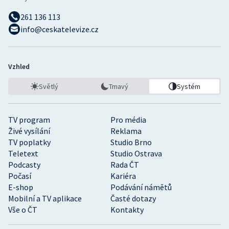
261 136 113
info@ceskatelevize.cz
Vzhled
Světlý
Tmavý
Systém
TV program
Pro média
Živé vysílání
Reklama
TV poplatky
Studio Brno
Teletext
Studio Ostrava
Podcasty
Rada ČT
Počasí
Kariéra
E-shop
Podávání námětů
Mobilní a TV aplikace
Časté dotazy
Vše o ČT
Kontakty