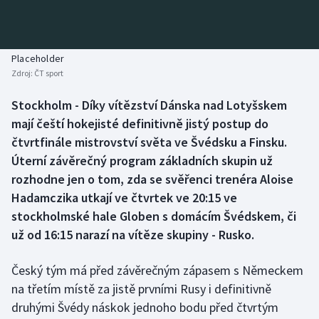
Baseball a softbal
Soutěže
Basketbal
Historické návraty
Placeholder
Zdroj:
ČT sport
Biatlon
Aplikace ČT sport
Stockholm - Díky vítězství Dánska nad Lotyšskem
Boby a skeleton
AZ kvíz
mají čeští hokejisté definitivně jistý postup do
čtvrtfinále mistrovství světa ve Švédsku a Finsku.
Box
Úterní závěrečný program základních skupin už
rozhodne jen o tom, zda se svěřenci trenéra Aloise
Curling
Hadamczika utkají ve čtvrtek ve 20:15 ve
stockholmské hale Globen s domácím Švédskem, či
Dostihy
už od 16:15 narazí na vítěze skupiny - Rusko.
Florbal
Český tým má před závěrečným zápasem s Německem
Futsal
na třetím místě za jistě prvními Rusy i definitivně
druhými Švédy náskok jednoho bodu před čtvrtým
Golf