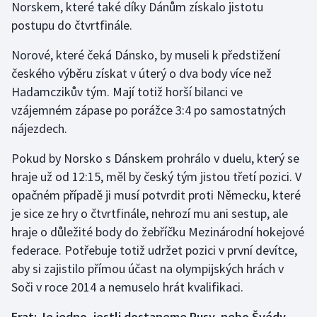
Norskem, které také díky Dánům získalo jistotu
postupu do čtvrtfinále.
Gymnastika
Norové, které čeká Dánsko, by museli k předstižení
Házená
českého výběru získat v úterý o dva body více než
Hadamczikův tým. Mají totiž horší bilanci ve
Jezdectví
vzájemném zápase po porážce 3:4 po samostatných
nájezdech.
Judo
Pokud by Norsko s Dánskem prohrálo v duelu, který se
Krasobruslení
hraje už od 12:15, měl by český tým jistou třetí pozici. V
opačném případě ji musí potvrdit proti Německu, které
Lezení
je sice ze hry o čtvrtfinále, nehrozí mu ani sestup, ale
hraje o důležité body do žebříčku Mezinárodní hokejové
Lyže a snowboard
federace. Potřebuje totiž udržet pozici v první devítce,
aby si zajistilo přímou účast na olympijských hrách v
Moderní pětiboj
Soči v roce 2014 a nemuselo hrát kvalifikaci.
Motorsport
Erat: Je jedno, jestli dostaneme Rusy, nebo Švédy