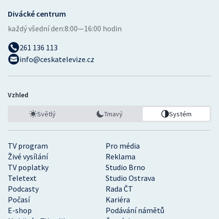
Divácké centrum
každý všední den:
8:00—16:00 hodin
261 136 113
info@ceskatelevize.cz
Vzhled
Světlý
Tmavý
Systém
TV program
Pro média
Živé vysílání
Reklama
TV poplatky
Studio Brno
Teletext
Studio Ostrava
Podcasty
Rada ČT
Počasí
Kariéra
E-shop
Podávání námětů