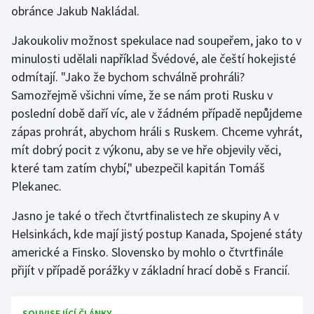
obránce Jakub Nakládal.
Stolní tenis
Jakoukoliv možnost spekulace nad soupeřem, jako to v
Triatlon
minulosti udělali například Švédové, ale čeští hokejisté
odmítají. "Jako že bychom schválně prohráli?
Veslování
Samozřejmě všichni víme, že se nám proti Rusku v
Vodní slalom
poslední době daří víc, ale v žádném případě nepůjdeme
zápas prohrát, abychom hráli s Ruskem. Chceme vyhrát,
Volejbal
mít dobrý pocit z výkonu, aby se ve hře objevily věci,
které tam zatím chybí," ubezpečil kapitán Tomáš
Ostatní
Plekanec.
Jasno je také o třech čtvrtfinalistech ze skupiny A v
Helsinkách, kde mají jistý postup Kanada, Spojené státy
americké a Finsko. Slovensko by mohlo o čtvrtfinále
přijít v případě porážky v základní hrací době s Francií.
SOUVISEJÍCÍ ČLÁNKY