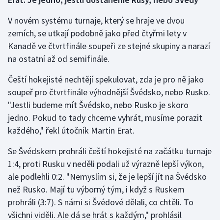
Olympijské hry
V novém systému turnaje, který se hraje ve dvou
zemích, se utkají podobně jako před čtyřmi lety v
Parasport
Kanadě ve čtvrtfinále soupeři ze stejné skupiny a narazí
na ostatní až od semifinále.
Plavání
Čeští hokejisté nechtějí spekulovat, zda je pro ně jako
Plážový volejbal
soupeř pro čtvrtfinále výhodnější Švédsko, nebo Rusko.
"Jestli budeme mít Švédsko, nebo Rusko je skoro
Ragby
jedno. Pokud to tady chceme vyhrát, musíme porazit
každého," řekl útočník Martin Erat.
Rychlobruslení
Se Švédskem prohráli čeští hokejisté na začátku turnaje
Rychlostní kanoistika
1:4, proti Rusku v neděli podali už výrazně lepší výkon,
ale podlehli 0:2. "Nemyslím si, že je lepší jít na Švédsko
Short track
než Rusko. Mají tu výborný tým, i když s Ruskem
prohráli (3:7). S námi si Švédové dělali, co chtěli. To
Sportovní střelba
všichni viděli. Ale dá se hrát s každým," prohlásil