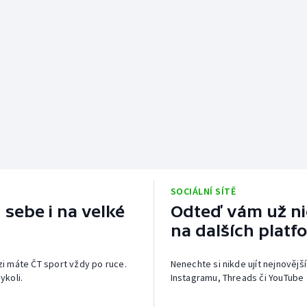
SOCIÁLNÍ SÍTĚ
 sebe i na velké
Odteď vám už nic
na dalších platf
izi máte ČT sport vždy po ruce.
Nenechte si nikde ujít nejnovější
ykoli.
Instagramu, Threads či YouTube 