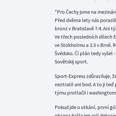
"Pro Čechy jsme na mezinár
Před dvěma lety nás porazili
bronz v Bratislavě 7:4. Ani t
Ve třech posledních dílech E
ve Stokholmu a 1:3 v Brně. 
Švédsko. Čí plán tedy vyšel 
Sovětskij sport.
Sport-Express zdůrazňuje, ž
neztratil ani bod. A to ji teď
týmu protlačil i washington
Pokud jde o utkání, první gó
obrana hrála jen roli dekora