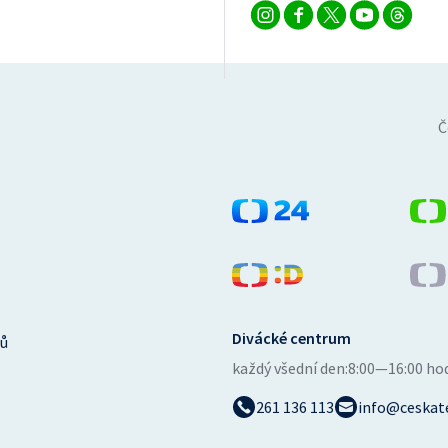
Č
Divácké centrum
ů
každý všední den:
8:00—16:00 ho
261 136 113
info@ceskate