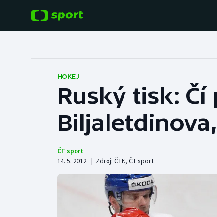
POPULÁRNÍ
DALŠÍ SPORTY
Fotbal
Americký fotbal
HOKEJ
Ruský tisk: Čí 
Hokej
Baseball a softbal
Biljaletdinov
Tenis
Basketbal
Atletika
Biatlon
ČT sport
14. 5. 2012
|
Zdroj:
ČTK
,
ČT sport
Cyklistika
Boby a skeleton
Box