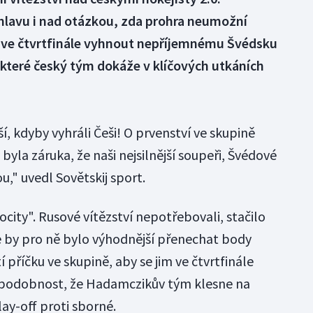
hlavu i nad otázkou, zda prohra neumožní
 ve čtvrtfinále vyhnout nepříjemnému Švédsku
které český tým dokáže v klíčových utkáních
í, kdyby vyhráli Češi! O prvenství ve skupině
byla záruka, že naši nejsilnější soupeři, Švédové
ou," uvedl Sovětskij sport.
city". Rusové vítězství nepotřebovali, stačilo
ce by pro ně bylo výhodnější přenechat body
í příčku ve skupině, aby se jim ve čtvrtfinále
ěpodobnost, že Hadamczikův tým klesne na
lay-off proti sborné.