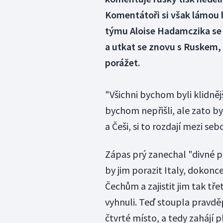
Komentátoři si však lámou 
týmu Aloise Hadamczika se
a utkat se znovu s Ruskem, 
porážet.
"Všichni bychom byli klidnějš
bychom nepřišli, ale zato by 
a Češi, si to rozdají mezi seb
Zápas prý zanechal "divné po
by jim porazit Italy, dokon
Čechům a zajistit jim tak třet
vyhnuli. Teď stoupla pravd
čtvrté místo, a tedy zahájí p