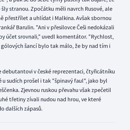
šly stranou. Zpočátku měli navrch Rusové, ale
ině přestřílet a uhlídat i Malkina. Avšak sbornou
rankář Barulin. "Ani v přesilovce Češi nedokázali
by účet srovnali," uvedl komentátor. "Rychlost,
 gólových šancí bylo tak málo, že by nad tím i
že debutantovi v české reprezentaci, čtyřicátníku
u sudích prošel i tak "špinavý faul", jako byl
eščenka. Zjevnou ruskou převahu však zpečetil
uhé třetiny zívali nudou nad hrou, ve které
do dalších zápasů.