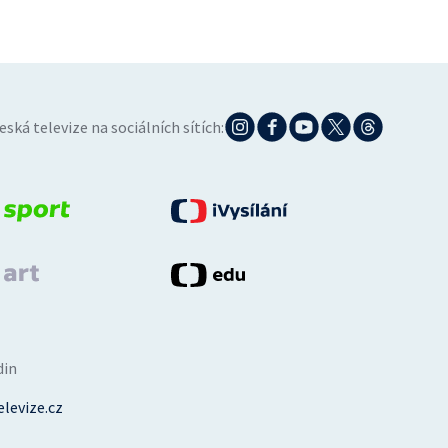
eská televize na sociálních sítích:
din
levize.cz