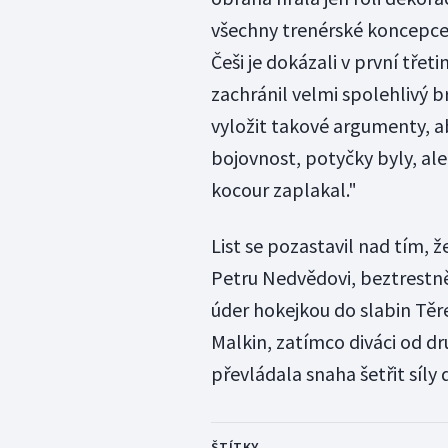
všechny trenérské koncepce 
Češi je dokázali v první třet
zachránil velmi spolehlivý b
vyložit takové argumenty, a
bojovnost, potyčky byly, ale
kocour zaplakal."
List se pozastavil nad tím, 
Petru Nedvědovi, beztrestně 
úder hokejkou do slabin Těr
Malkin, zatímco diváci od dr
převládala snaha šetřit síly 
ŠTÍTKY