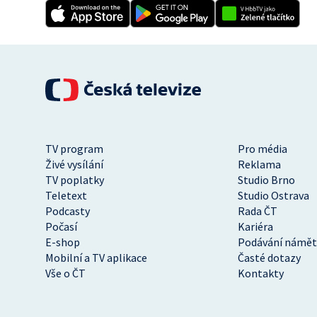
TV program
Pro média
Živé vysílání
Reklama
TV poplatky
Studio Brno
Teletext
Studio Ostrava
Podcasty
Rada ČT
Počasí
Kariéra
E-shop
Podávání námět
Mobilní a TV aplikace
Časté dotazy
Vše o ČT
Kontakty