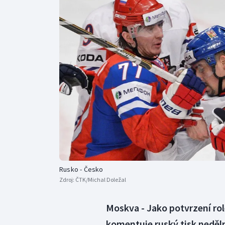
Curling
Dostihy
Florbal
Futsal
Golf
Gymnastika
Rusko - Česko
Zdroj:
ČTK/Michal Doležal
Moskva - Jako potvrzení rol
komentuje ruský tisk neděln