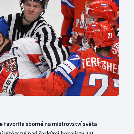
Moderní pětiboj
Triatlon
Motorsport
Veslování
Olympijské hry
Vodní slalom
Parasport
Volejbal
Plavání
Ostatní
Plážový volejbal
e favorita sborné na mistrovství světa
í vítězství nad českými hokejisty 2:0.