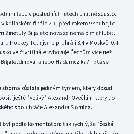
odním ledu v posledních letech chutné sousto.
 v kolínském finále 2:1, před rokem v souboji o
ým Zinetuly Biljaletdinova se nemá čím chlubit.
uro Hockey Tour jsme prohráli 3:4 v Moskvě, 0:4
Rusko ve čtvrtfinále vyhovuje Čechům více než
- Biljaletdinova, anebo Hadamczika?" ptá se
e sborná zůstala jediným týmem, který dosud
 posílí ještě "veliký" Alexandr Ovečkin, který do
ského spoluhráče Alexandra Sjomina.
l byl podle komentátora tak rychlý, že "česká
ce", a pak se do sebe týmy pustily tak bujaře, že