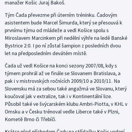
manažer Košic Juraj Bakoš.
Gymnastika
Tým Čada převezme při úterním tréninku. Čadovým
asistentem bude Marcel Šimurda, který se přesouvá k
Házená
prvnímu týmu od mládeže a vedl Košice spolu s
Miroslavem Marcinkem při nedělní výhře na ledě Banské
Jezdectví
Bystrice 2:0. I po ní zůstal šampion z posledních dvou
let na předposledním devátém místě.
Judo
Čada už vedl Košice na konci sezony 2007/08, kdy s
Krasobruslení
týmem prohrál až ve finále se Slovanem Bratislava, a
pak i v mistrovských ročnících 2009/10 a 2010/11. Na
Lezení
Slovensku má za sebou také angažmá ve Slovanu, který
koučoval jak v extralize, tak i v Kontinentální lize.
Lyže a snowboard
Působil také ve švýcarském klubu Ambri-Piotta, v KHL v
Omsku a v Česku trénoval vedle Liberce také v Plzni,
Moderní pětiboj
Kometě Brno či Třebíči.
Motorsport
Krátce před příchodem Čady na střídačku Košic vedení