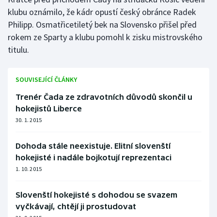
klubu oznámilo, že kádr opustí český obránce Radek
Olympijské hry
Philipp. Osmatřicetiletý bek na Slovensko přišel před
rokem ze Sparty a klubu pomohl k zisku mistrovského
Parasport
titulu.
Plavání
SOUVISEJÍCÍ ČLÁNKY
Plážový volejbal
Trenér Čada ze zdravotních důvodů skončil u
Ragby
hokejistů Liberce
30. 1. 2015
Rychlobruslení
Dohoda stále neexistuje. Elitní slovenští
Rychlostní kanoistika
hokejisté i nadále bojkotují reprezentaci
1. 10. 2015
Short track
Slovenští hokejisté s dohodou se svazem
Sportovní střelba
vyčkávají, chtějí ji prostudovat