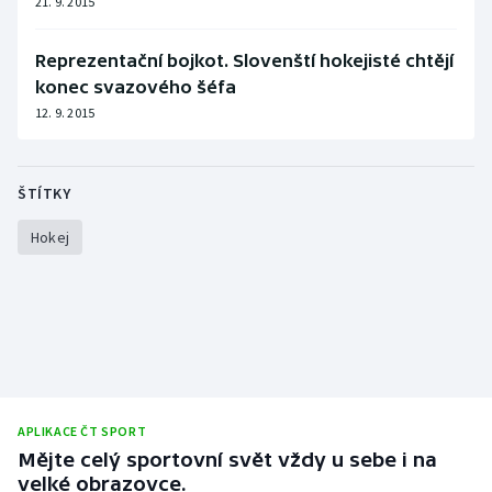
21. 9. 2015
Stolní tenis
Reprezentační bojkot. Slovenští hokejisté chtějí
Triatlon
konec svazového šéfa
12. 9. 2015
Veslování
Vodní slalom
ŠTÍTKY
Volejbal
Hokej
Ostatní
APLIKACE ČT SPORT
Mějte celý sportovní svět vždy u sebe i na
velké obrazovce.