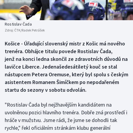
Baseball a softbal
Soutěže
Basketbal
Historické návraty
Rostislav Čada
Zdroj:
ČTK/Radek Petrášek
Biatlon
Aplikace ČT sport
Košice - Úřadující slovenský mistr z Košic má nového
Boby a skeleton
AZ kvíz
trenéra. Obhájce titulu povede Rostislav Čada,
jenž na konci ledna skončil ze zdravotních důvodů na
Box
lavičce Liberce. Jedenašedesátiletý kouč se stal
nástupcem Petera Oremuse, který byl spolu s českým
Curling
asistentem Romanem Šimíčkem po nepodařeném
startu do sezony v sobotu odvolán.
Dostihy
Florbal
"Rostislav Čada byl nejžhavějším kandidátem na
uvolněnou pozici hlavního trenéra. Dobře zná prostředí i
Futsal
hráče v mužstvu. Jsme rádi, že jsme se dohodli tak
rychle," řekl oficiálním stránkám klubu generální
Golf