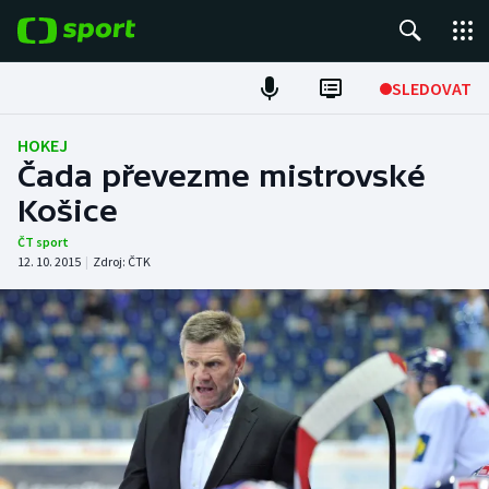
POPULÁRNÍ
SLEDOVAT
Fotbal
HOKEJ
Čada převezme mistrovské
Hokej
Košice
Tenis
ČT sport
12. 10. 2015
|
Zdroj:
ČTK
Atletika
Cyklistika
DALŠÍ SPORTY
Americký fotbal
NEPŘEHLÉDNĚTE