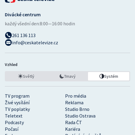
Divácké centrum
každý všední den:
8:00—16:00 hodin
261 136 113
info@ceskatelevize.cz
Vzhled
Světlý
Tmavý
Systém
TV program
Pro média
Živé vysílání
Reklama
TV poplatky
Studio Brno
Teletext
Studio Ostrava
Podcasty
Rada ČT
Počasí
Kariéra