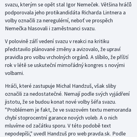
svazu, kterým se opět stal Igor Nemeček. Většina hráčů
podporovala jeho protikandidáta Richarda Lintnera a
Gymnastika
volby označili za neregulérní, neboť ve prospěch
Nemečka hlasovali i zaměstnanci svazu.
Házená
V polovině září vedení svazu v reakci na kritiku
Jezdectví
představilo plánované změny a avizovalo, že upraví
pravidla pro volbu vrcholných orgánů. A slíbilo, že příští
Judo
rok v létě se uskuteční mimořádný kongres s novými
volbami.
Krasobruslení
Hráči, které zastupuje Michal Handzuš, však sliby
Lezení
označili za nedostatečné. Nemají podle svých vyjádření
jistotu, že se budou konat nové volby šéfa svazu.
Lyže a snowboard
"Problémem je fakt, že ve svazovém textu memoranda
Moderní pětiboj
chybí stoprocentní garance nových voleb. A o nich
mluvíme od začátku sporu. V této podobě text
Motorsport
nepodepíši," uvedl Handzuš pro web pravda.sk. Podle