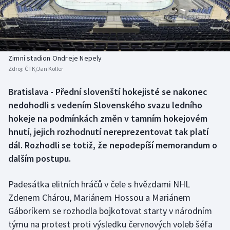
Baseball a softbal
Soutěže
Basketbal
Historické návraty
Biatlon
Aplikace ČT sport
Zimní stadion Ondreje Nepely
Zdroj:
ČTK/Jan Koller
Boby a skeleton
AZ kvíz
Bratislava - Přední slovenští hokejisté se nakonec
nedohodli s vedením Slovenského svazu ledního
Box
hokeje na podmínkách změn v tamním hokejovém
Curling
hnutí, jejich rozhodnutí nereprezentovat tak platí
dál. Rozhodli se totiž, že nepodepíší memorandum o
Dostihy
dalším postupu.
Florbal
Padesátka elitních hráčů v čele s hvězdami NHL
Zdenem Chárou, Mariánem Hossou a Mariánem
Futsal
Gáboríkem se rozhodla bojkotovat starty v národním
týmu na protest proti výsledku červnových voleb šéfa
Golf