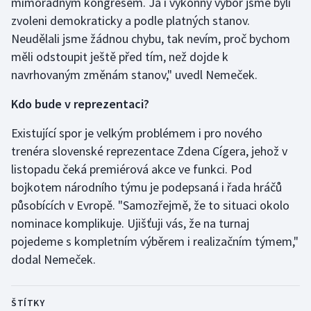
mimořádným kongresem. Já i výkonný výbor jsme byli
Stolní tenis
zvoleni demokraticky a podle platných stanov.
Neudělali jsme žádnou chybu, tak nevím, proč bychom
Triatlon
měli odstoupit ještě před tím, než dojde k
navrhovaným změnám stanov," uvedl Nemeček.
Veslování
Kdo bude v reprezentaci?
Vodní slalom
Existující spor je velkým problémem i pro nového
Volejbal
trenéra slovenské reprezentace Zdena Cígera, jehož v
listopadu čeká premiérová akce ve funkci. Pod
Ostatní
bojkotem národního týmu je podepsaná i řada hráčů
působících v Evropě. "Samozřejmě, že to situaci okolo
nominace komplikuje. Ujišťuji vás, že na turnaj
pojedeme s kompletním výběrem i realizačním týmem,"
dodal Nemeček.
ŠTÍTKY