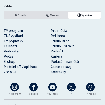
Vzhled
Světlý
Tmavý
Systém
TV program
Pro média
Živé vysílání
Reklama
TV poplatky
Studio Brno
Teletext
Studio Ostrava
Podcasty
Rada ČT
Počasí
Kariéra
E-shop
Podávání námětů
Mobilní a TV aplikace
Časté dotazy
Vše o ČT
Kontakty
Instagram
Facebook
YouTube
X
Threads