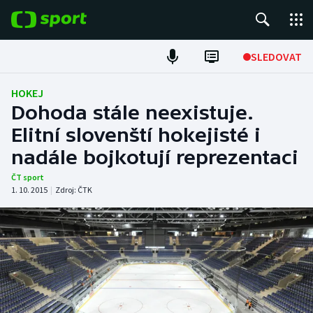
POPULÁRNÍ
SLEDOVAT
Fotbal
HOKEJ
Dohoda stále neexistuje.
Hokej
Elitní slovenští hokejisté i
nadále bojkotují reprezentaci
Tenis
ČT sport
Atletika
1. 10. 2015
|
Zdroj:
ČTK
Cyklistika
DALŠÍ SPORTY
Americký fotbal
NEPŘEHLÉDNĚTE