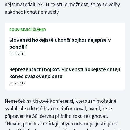
něj v materiálu SZLH existuje možnost, že by se volby
Olympijské hry
nakonec konat nemusely.
Parasport
SOUVISEJÍCÍ ČLÁNKY
Plavání
Slovenští hokejisté ukončí bojkot nejspíše v
pondělí
Plážový volejbal
17. 9. 2015
Ragby
Reprezentační bojkot. Slovenští hokejisté chtějí
konec svazového šéfa
Rychlobruslení
12. 9. 2015
Rychlostní kanoistika
Nemeček na tiskové konferenci, kterou mimořádně
Short track
svolal, ale o které hráče neinformoval, uvedl, že je
připraven ke 30. červnu příštího roku rezignovat.
Sportovní střelba
"Nevím, proč hráči žádají, abych odstoupil ještě před