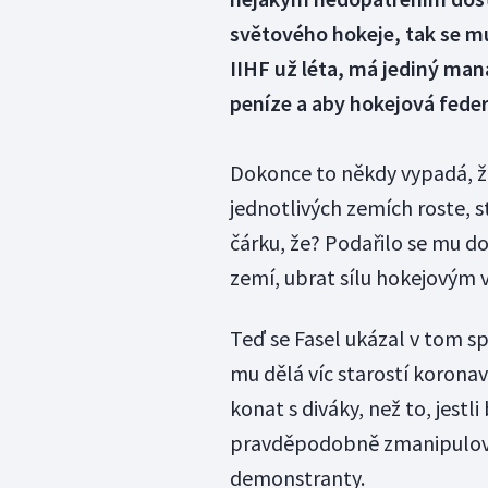
světového hokeje, tak se mu 
IIHF už léta, má jediný man
peníze a aby hokejová feder
Dokonce to někdy vypadá, že 
jednotlivých zemích roste, 
čárku, že? Podařilo se mu 
zemí, ubrat sílu hokejovým v
Teď se Fasel ukázal v tom s
mu dělá víc starostí koronav
konat s diváky, než to, jest
pravděpodobně zmanipulovan
demonstranty.