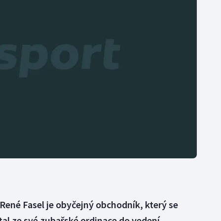
Moderní pětiboj
Triatlon
Motorsport
Veslování
Olympijské hry
Vodní slalom
Parasport
Volejbal
Plavání
Ostatní
Plážový volejbal
René Fasel je obyčejný obchodník, který se
l ze své zubařské ordinace do vedení