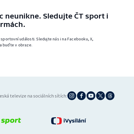
 neunikne. Sledujte ČT sport i
ormách.
 sportovní události. Sledujte nás i na Facebooku, X,
a buďte v obraze.
eská televize na sociálních sítích: