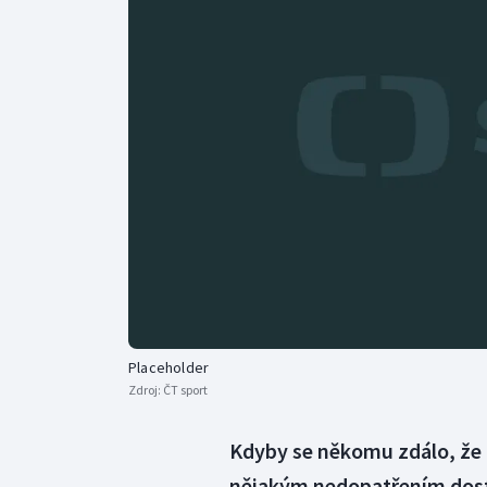
Curling
Dostihy
Florbal
Futsal
Golf
Gymnastika
Placeholder
Zdroj:
ČT sport
Kdyby se někomu zdálo, že 
nějakým nedopatřením dosta