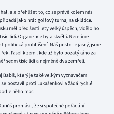
hal, ale přehlížet to, co se právě kolem nás
připadá jako hrát golfový turnaj na skládce.
sku měl před šesti lety velký úspěch, vidělo ho
tisíc lidí. Organizace byla skvělá. Nemáme
politická prohlášení. Náš postoj je jasný, jsme
" řekl Fasel k zemi, kde už bylo pozatýkáno za
ř sedm tisíc lidí a nejméně dva zemřeli.
j Babiš, který je také velkým vyznavačem
se postavil proti Lukašenkovi a žádá rychlé
i podle něho moc.
Kariňš prohlásil, že si společné pořádání
a současné situace společně s Běloruskem