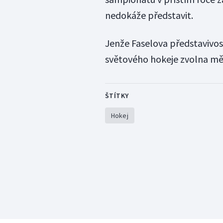
nedokáže představit.
Jenže Faselova představivost
světového hokeje zvolna měn
ŠTÍTKY
Hokej