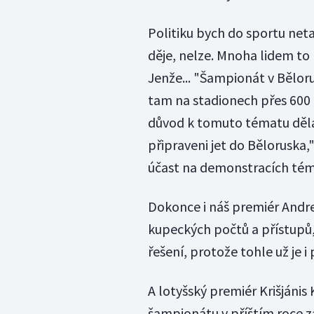
Politiku bych do sportu neta
děje, nelze. Mnoha lidem to 
Jenže... "Šampionát v Běloru
tam na stadionech přes 600 
důvod k tomuto tématu dělat 
připraveni jet do Běloruska,
účast na demonstracích témě
Dokonce i náš premiér Andre
kupeckých počtů a přístupů, 
řešení, protože tohle už je 
A lotyšský premiér Krišjánis 
šampionátu v příštím roce z