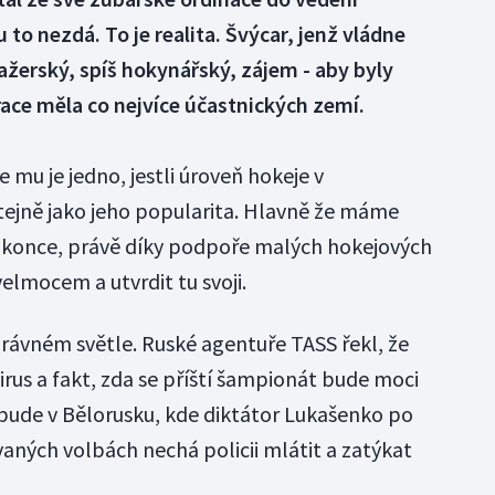
to nezdá. To je realita. Švýcar, jenž vládne
ažerský, spíš hokynářský, zájem - aby byly
ace měla co nejvíce účastnických zemí.
mu je jedno, jestli úroveň hokeje v
stejně jako jeho popularita. Hlavně že máme
dokonce, právě díky podpoře malých hokejových
elmocem a utvrdit tu svoji.
právném světle. Ruské agentuře TASS řekl, že
irus a fakt, zda se příští šampionát bude moci
li bude v Bělorusku, kde diktátor Lukašenko po
ých volbách nechá policii mlátit a zatýkat