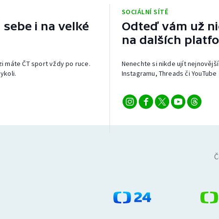
SOCIÁLNÍ SÍTĚ
 sebe i na velké
Odteď vám už nic
na dalších platf
izi máte ČT sport vždy po ruce.
Nenechte si nikde ujít nejnovější
ykoli.
Instagramu, Threads či YouTube 
Č