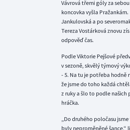
Vávrová třemi góly za sebou 
koncovka vyšla Pražankám. N
Jankulovská a po severoma
Tereza Vostárková znovu zí
odpověď čas.
Podle Viktorie Pejšové před
v sezoně, skvělý týmový výk
- 5. Na tu je potřeba hodně
že jsme do toho každá chtěla 
z ruky a šlo to podle našich
hráčka.
„Do druhého poločasu jsme 
byly neproměněné šance,“ lit