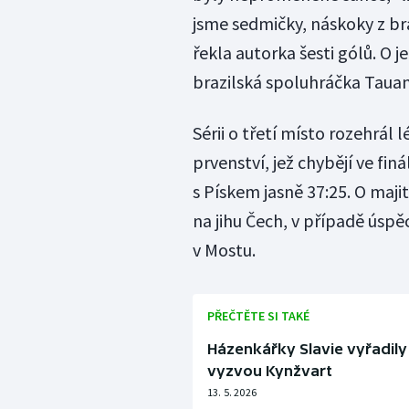
jsme sedmičky, náskoky z br
řekla autorka šesti gólů. O 
brazilská spoluhráčka Tauan
Sérii o třetí místo rozehrál
prvenství, jež chybějí ve fin
s Pískem jasně 37:25. O maj
na jihu Čech, v případě úsp
v Mostu.
PŘEČTĚTE SI TAKÉ
Házenkářky Slavie vyřadily
vyzvou Kynžvart
13. 5. 2026