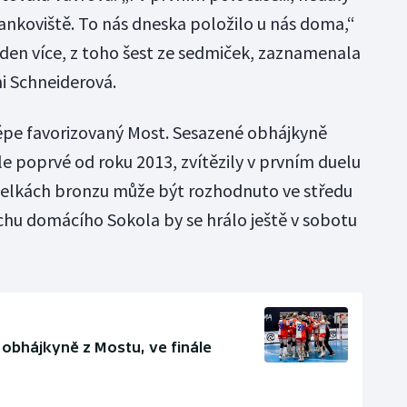
ankoviště. To nás dneska položilo u nás doma,“
jeden více, z toho šest ze sedmiček, zaznamenala
i Schneiderová.
 lépe favorizovaný Most. Sesazené obhájkyně
ále poprvé od roku 2013, zvítězily v prvním duelu
itelkách bronzu může být rozhodnuto ve středu
ěchu domácího Sokola by se hrálo ještě v sobotu
 obhájkyně z Mostu, ve finále