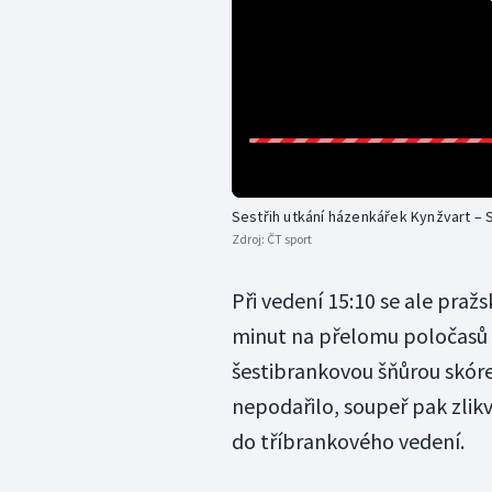
Sestřih utkání házenkářek Kynžvart – S
Zdroj:
ČT sport
Při vedení 15:10 se ale praž
minut na přelomu poločasů 
šestibrankovou šňůrou skóre
nepodařilo, soupeř pak zlik
do tříbrankového vedení.