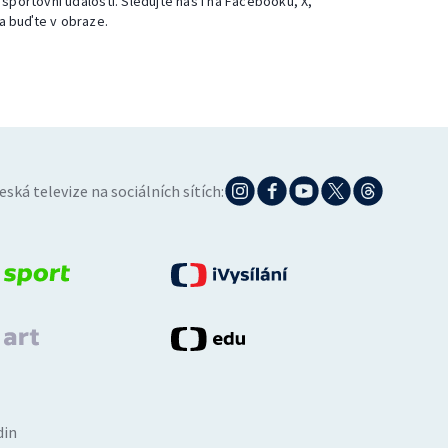
 sportovní události. Sledujte nás i na Facebooku, X,
a buďte v obraze.
eská televize na sociálních sítích:
din