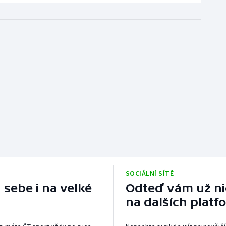
SOCIÁLNÍ SÍTĚ
 sebe i na velké
Odteď vám už nic
na dalších platf