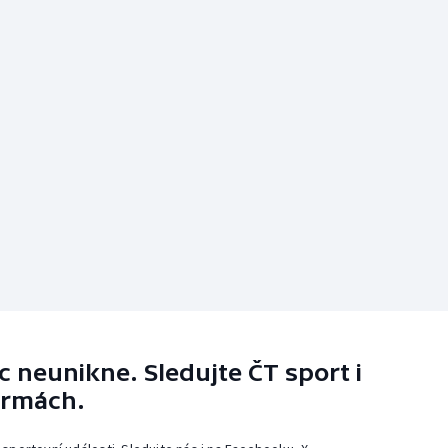
 neunikne. Sledujte ČT sport i
ormách.