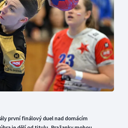
Moderní pětiboj
Triatlon
Motorsport
Veslování
Olympijské hry
Vodní slalom
Parasport
Volejbal
Plavání
Ostatní
Plážový volejbal
ály první finálový duel nad domácím
ýhra je dělí od titulu. Pražanky mohou