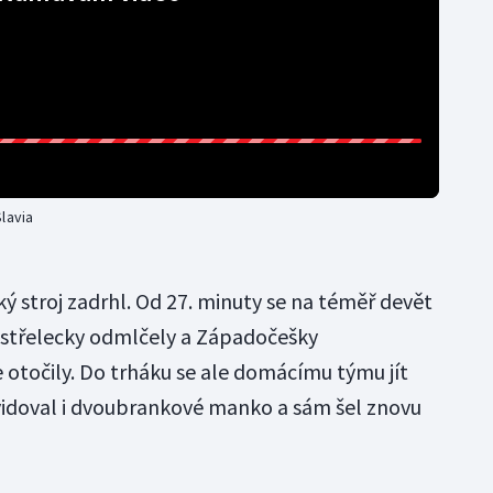
lavia
ský stroj zadrhl. Od 27. minuty se na téměř devět
střelecky odmlčely a Západočešky
 otočily. Do trháku se ale domácímu týmu jít
vidoval i dvoubrankové manko a sám šel znovu