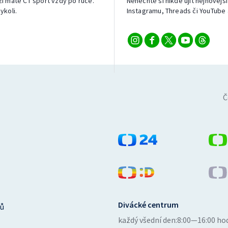
izi máte ČT sport vždy po ruce.
Nenechte si nikde ujít nejnovější
ykoli.
Instagramu, Threads či YouTube 
Č
Divácké centrum
ů
každý všední den:
8:00—16:00 ho