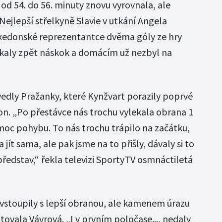
od 54. do 56. minuty znovu vyrovnala, ale
ejlepší střelkyně Slavie v utkání Angela
kedonské reprezentantce dvěma góly ze hry
skaly zpět náskok a domácím už nezbyl na
vedly Pražanky, které Kynžvart porazily poprvé
on. „Po přestávce nás trochu vylekala obrana 1
 moc pohybu. To nás trochu trápilo na začátku,
jít sama, ale pak jsme na to přišly, dávaly si to
 představ,“ řekla televizi SportyTV osmnáctiletá
vstoupily s lepší obranou, ale kamenem úrazu
ovala Vávrová. „I v prvním poločase..., nedaly