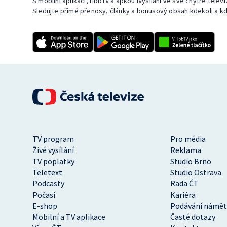
S mobilní aplikací, HbbTV a apkou iVysílání ve své chytré telev
Sledujte přímé přenosy, články a bonusový obsah kdekoli a kd
TV program
Pro média
Živé vysílání
Reklama
TV poplatky
Studio Brno
Teletext
Studio Ostrava
Podcasty
Rada ČT
Počasí
Kariéra
E-shop
Podávání námět
Mobilní a TV aplikace
Časté dotazy