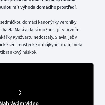
budou mít výhodu domácího prostředí.
sedmičkou domácí kanonýrky Veroniky
chaela Malá a další možnost jít v prvním
ářky Kynžvartu nedostaly. Slavia, jež v
ické sérii mostecké obhájkyně titulu, měla
ětibrankový náskok.
Nahrávám video