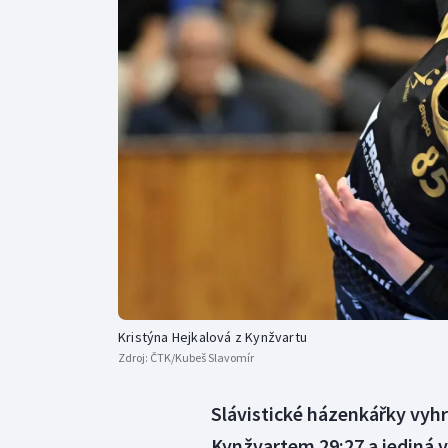
Curling
Dostihy
Florbal
Futsal
Golf
Gymnastika
Kristýna Hejkalová z Kynžvartu
Zdroj:
ČTK/Kubeš Slavomír
Slávistické házenkářky vyhr
Kynžvartem 29:27 a jediná v