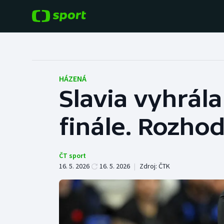
POPULÁRNÍ
DALŠÍ SPORTY
Fotbal
Americký fotbal
HÁZENÁ
Slavia vyhrál
Hokej
Baseball a softbal
finále. Rozhod
Tenis
Basketbal
Atletika
Biatlon
ČT sport
16. 5. 2026
16. 5. 2026
|
Zdroj:
ČTK
Cyklistika
Boby a skeleton
Box