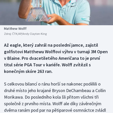
Baseball a softbal
Soutěže
Basketbal
Historické návraty
Biatlon
Aplikace ČT sport
Matthew Wolff
Zdroj:
ČTK/AP/Andy Clayton-King
Boby a skeleton
AZ kvíz
Až eagle, který zahrál na poslední jamce, zajistil
golfistovi Matthewu Wolffovi výhru v turnaji 3M Open
Box
v Blaine. Pro dvacetiletého Američana to je první
Curling
titul série PGA Tour v kariéře. Wolff zvítězil s
konečným skóre 263 ran.
Dostihy
S celkovou bilancí o ránu horší se nakonec podělili o
Florbal
druhé místo jeho krajané Bryson DeChambeau a Collin
Morikawa. Do posledního kola šli přitom všichni tři
Futsal
společně z prvního místa. Wolff ale díky závěrečným
dvěma ranám pod par na pětiparové osmnáctce zvládl
Golf