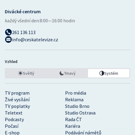
Divácké centrum
každý všední den:
8:00—16:00 hodin
261 136 113
info@ceskatelevize.cz
Vzhled
Světlý
Tmavý
Systém
TV program
Pro média
Živé vysílání
Reklama
TV poplatky
Studio Brno
Teletext
Studio Ostrava
Podcasty
Rada ČT
Počasí
Kariéra
E-shop
Podávání námětů