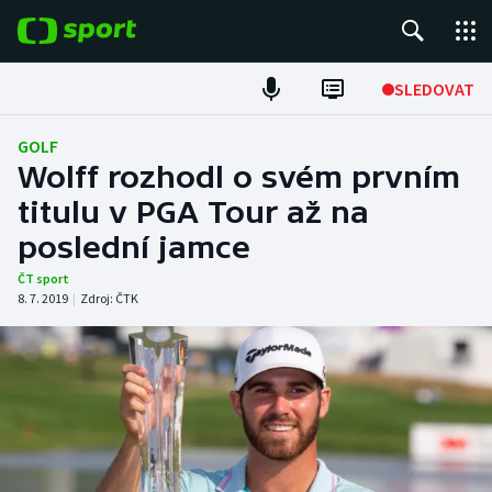
POPULÁRNÍ
SLEDOVAT
Fotbal
GOLF
Wolff rozhodl o svém prvním
Hokej
titulu v PGA Tour až na
poslední jamce
Tenis
ČT sport
Atletika
8. 7. 2019
|
Zdroj:
ČTK
Cyklistika
DALŠÍ SPORTY
Americký fotbal
NEPŘEHLÉDNĚTE