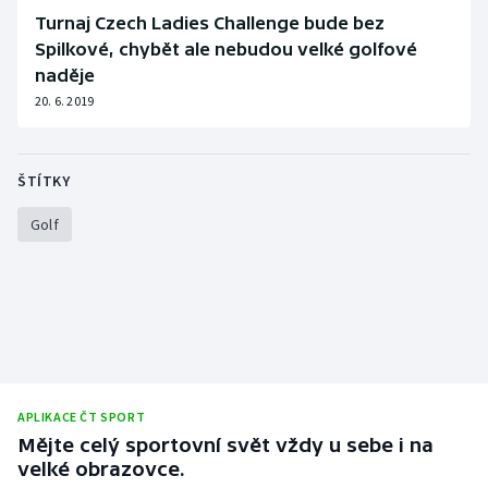
Stolní tenis
Turnaj Czech Ladies Challenge bude bez
Spilkové, chybět ale nebudou velké golfové
Triatlon
naděje
20. 6. 2019
Veslování
Vodní slalom
ŠTÍTKY
Volejbal
Golf
Ostatní
APLIKACE ČT SPORT
Mějte celý sportovní svět vždy u sebe i na
velké obrazovce.