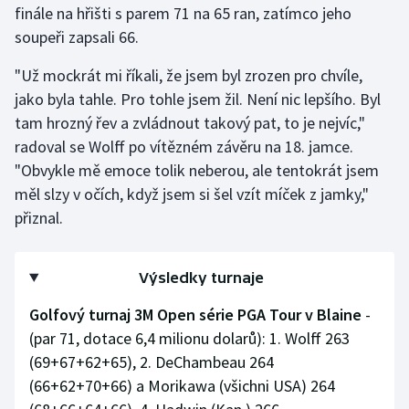
finále na hřišti s parem 71 na 65 ran, zatímco jeho
soupeři zapsali 66.
Gymnastika
"Už mockrát mi říkali, že jsem byl zrozen pro chvíle,
Házená
jako byla tahle. Pro tohle jsem žil. Není nic lepšího. Byl
tam hrozný řev a zvládnout takový pat, to je nejvíc,"
Jezdectví
radoval se Wolff po vítězném závěru na 18. jamce.
"Obvykle mě emoce tolik neberou, ale tentokrát jsem
Judo
měl slzy v očích, když jsem si šel vzít míček z jamky,"
přiznal.
Krasobruslení
Lezení
Výsledky turnaje
Lyže a snowboard
Golfový turnaj 3M Open série PGA Tour v Blaine
-
(par 71, dotace 6,4 milionu dolarů): 1. Wolff 263
Moderní pětiboj
(69+67+62+65), 2. DeChambeau 264
(66+62+70+66) a Morikawa (všichni USA) 264
Motorsport