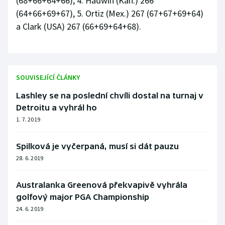
(68+66+64+66), 4. Hadwin (Kan.) 266
(64+66+69+67), 5. Ortiz (Mex.) 267 (67+67+69+64)
Olympijské hry
a Clark (USA) 267 (66+69+64+68).
Parasport
Plavání
SOUVISEJÍCÍ ČLÁNKY
Plážový volejbal
Lashley se na poslední chvíli dostal na turnaj v
Detroitu a vyhrál ho
Ragby
1. 7. 2019
Rychlobruslení
Spilková je vyčerpaná, musí si dát pauzu
28. 6. 2019
Rychlostní kanoistika
Short track
Australanka Greenová překvapivě vyhrála
golfový major PGA Championship
Sportovní střelba
24. 6. 2019