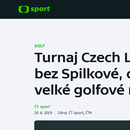
POPULÁRNÍ
DALŠÍ SPORTY
Fotbal
Americký fotbal
GOLF
Turnaj Czech 
Hokej
Baseball a softbal
bez Spilkové,
Tenis
Basketbal
Atletika
velké golfové
Biatlon
Cyklistika
Boby a skeleton
ČT sport
20. 6. 2019
|
Zdroj:
ČT sport
,
ČTK
Box