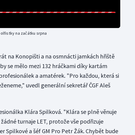
golfistky na začátku srpna
át na Konopišti a na osmnácti jamkách hřiště
 by se mělo mezi 132 hráčkami díky kartám
profesionálek a amatérek. "Pro každou, která si
seženeme," uvedl generální sekretář ČGF Aleš
fesionálka Klára Spilková. "Klára se plně věnuje
 žádné turnaje LET, protože vše podřizuje
er Spilkové a šéf GM Pro Petr Žák. Chybět bude