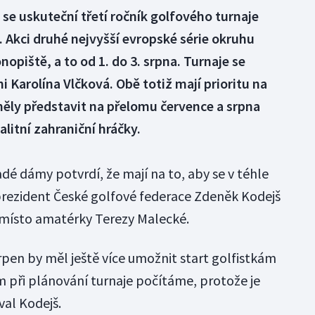
e uskuteční třetí ročník golfového turnaje
 Akci druhé nejvyšší evropské série okruhu
opiště, a to od 1. do 3. srpna. Turnaje se
i Karolína Vlčková. Obě totiž mají prioritu na
měly představit na přelomu července a srpna
alitní zahraniční hráčky.
dé dámy potvrdí, že mají na to, aby se v téhle
 prezident České golfové federace Zdeněk Kodejš
 místo amatérky Terezy Malecké.
rpen by měl ještě více umožnit start golfistkám
ím při plánování turnaje počítáme, protože je
al Kodejš.