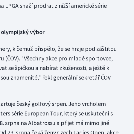
na LPGA snaží prodrat z nižší americké série
 olympijský výbor
ery, k čemuž přispělo, že se hraje pod záštitou
u (ČOV). "Všechny akce pro mladé sportovce,
at se špičkou a nabírat zkušenosti, a ještě k
sou znamenité," řekl generální sekretář ČOV
artuje český golfový srpen. Jeho vrcholem
ers série European Tour, který se uskuteční s
18. srpna na Albatrossu a přijet má mimo jiné
. Od 23. srpna čeká ženy Czech Ladies Open, akce