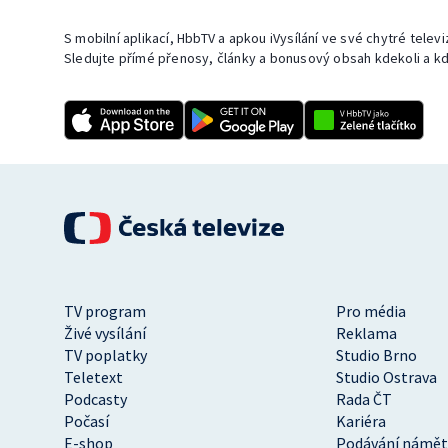
S mobilní aplikací, HbbTV a apkou iVysílání ve své chytré telev
Sledujte přímé přenosy, články a bonusový obsah kdekoli a kd
TV program
Pro média
Živé vysílání
Reklama
TV poplatky
Studio Brno
Teletext
Studio Ostrava
Podcasty
Rada ČT
Počasí
Kariéra
E-shop
Podávání námět