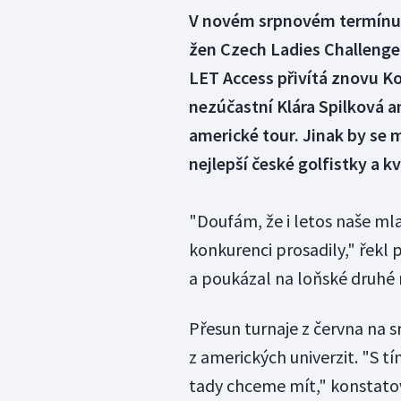
V novém srpnovém termínu s
žen Czech Ladies Challenge.
LET Access přivítá znovu Kon
nezúčastní Klára Spilková an
americké tour. Jinak by se 
nejlepší české golfistky a kv
"Doufám, že i letos naše mla
konkurenci prosadily," řekl
a poukázal na loňské druhé
Přesun turnaje z června na s
z amerických univerzit. "S t
tady chceme mít," konstatov