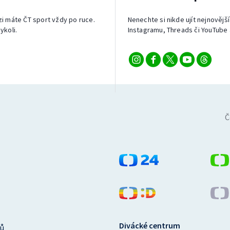
izi máte ČT sport vždy po ruce.
Nenechte si nikde ujít nejnovější
ykoli.
Instagramu, Threads či YouTube 
Č
Divácké centrum
ů