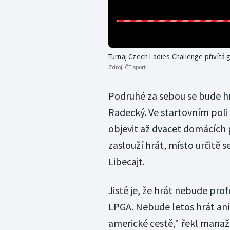
Turnaj Czech Ladies Challenge přivítá 
Zdroj:
ČT sport
Podruhé za sebou se bude hr
Radecký. Ve startovním poli
objevit až dvacet domácích 
zaslouží hrát, místo určitě 
Libecajt.
Jisté je, že hrát nebude pro
LPGA. Nebude letos hrát ani
americké cestě," řekl manaž