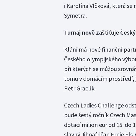
i Karolína Vlčková, která se 
Symetra.
Turnaj nově zaštiťuje Český
Klání má nové finanční partn
Českého olympijského výbor
při kterých se můžou srovnáv
tomu v domácím prostředí, j
Petr Graclík.
Czech Ladies Challenge odst
bude šestý ročník Czech Mast
dotací milion eur od 15. do 
slavný Jihoafričan Ernie Els