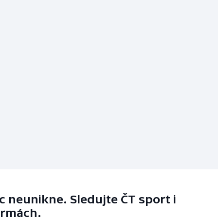
 neunikne. Sledujte ČT sport i
ormách.