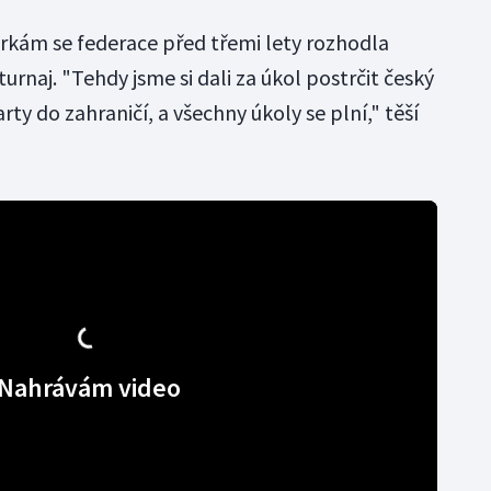
rkám se federace před třemi lety rozhodla
urnaj. "Tehdy jsme si dali za úkol postrčit český
arty do zahraničí, a všechny úkoly se plní," těší
Nahrávám video