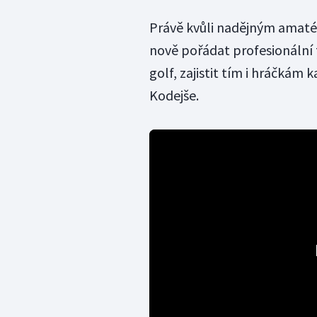
Právě kvůli nadějným amaté
nově pořádat profesionální t
golf, zajistit tím i hráčkám k
Kodejše.