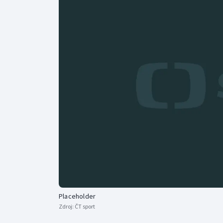
Curling
Dostihy
Florbal
Futsal
Golf
Gymnastika
Placeholder
Zdroj:
ČT sport