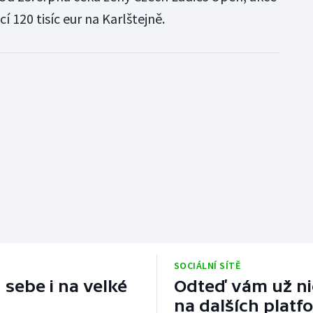
í 120 tisíc eur na Karlštejně.
SOCIÁLNÍ SÍTĚ
 sebe i na velké
Odteď vám už nic
na dalších platf