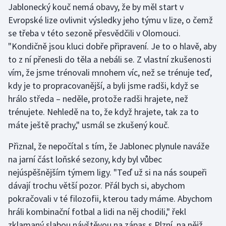
Jablonecký kouč nemá obavy, že by měl start v
Evropské lize ovlivnit výsledky jeho týmu v lize, o čemž
se třeba v této sezoně přesvědčili v Olomouci.
"Kondičně jsou kluci dobře připravení. Je to o hlavě, aby
to z ní přenesli do těla a nebáli se. Z vlastní zkušenosti
vím, že jsme trénovali mnohem víc, než se trénuje teď,
kdy je to propracovanější, a byli jsme radši, když se
hrálo středa – neděle, protože radši hrajete, než
trénujete. Nehledě na to, že když hrajete, tak za to
máte ještě prachy," usmál se zkušený kouč.
Přiznal, že nepočítal s tím, že Jablonec plynule naváže
na jarní část loňské sezony, kdy byl vůbec
nejúspěšnějším týmem ligy. "Teď už si na nás soupeři
dávají trochu větší pozor. Přál bych si, abychom
pokračovali v té filozofii, kterou tady máme. Abychom
hráli kombinační fotbal a lidi na něj chodili," řekl
zklamaný slabou návštěvou na zápas s Plzní, na nějž