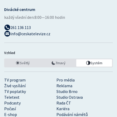
Divácké centrum
každý všední den:
8:00—16:00 hodin
261 136 113
info@ceskatelevize.cz
Vzhled
Světlý
Tmavý
Systém
TV program
Pro média
Živé vysílání
Reklama
TV poplatky
Studio Brno
Teletext
Studio Ostrava
Podcasty
Rada ČT
Počasí
Kariéra
E-shop
Podávání námětů