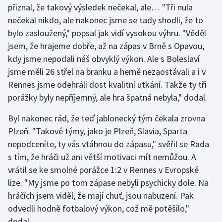
přiznal, že takový výsledek nečekal, ale… "Tři nula
nečekal nikdo, ale nakonec jsme se tady shodli, že to
Gymnastika
bylo zasloužený," popsal jak vidí vysokou výhru. "Věděl
jsem, že hrajeme dobře, až na zápas v Brně s Opavou,
Házená
kdy jsme nepodali náš obvyklý výkon. Ale s Boleslaví
Jezdectví
jsme měli 26 střel na branku a herně nezaostávali a i v
Rennes jsme odehráli dost kvalitní utkání. Takže ty tři
Judo
porážky byly nepříjemný, ale hra špatná nebyla," dodal.
Byl nakonec rád, že teď jablonecký tým čekala zrovna
Krasobruslení
Plzeň. "Takové týmy, jako je Plzeň, Slavia, Sparta
Lezení
nepodceníte, ty vás vtáhnou do zápasu," svěřil se Rada
s tím, že hráči už ani větší motivaci mít nemůžou. A
Lyže a snowboard
vrátil se ke smolné porážce 1:2 v Rennes v Evropské
lize. "My jsme po tom zápase nebyli psychicky dole. Na
Moderní pětiboj
hráčích jsem viděl, že mají chuť, jsou nabuzení. Pak
odvedli hodně fotbalový výkon, což mě potěšilo,"
Motorsport
dodal.