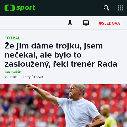
POPULÁRNÍ
SLEDOVAT
Fotbal
FOTBAL
Že jim dáme trojku, jsem
Hokej
nečekal, ale bylo to
zasloužený, řekl trenér Rada
Tenis
Jan Dvořák
Atletika
25. 9. 2018
|
Zdroj:
ČT sport
Cyklistika
DALŠÍ SPORTY
Americký fotbal
NEPŘEHLÉDNĚTE