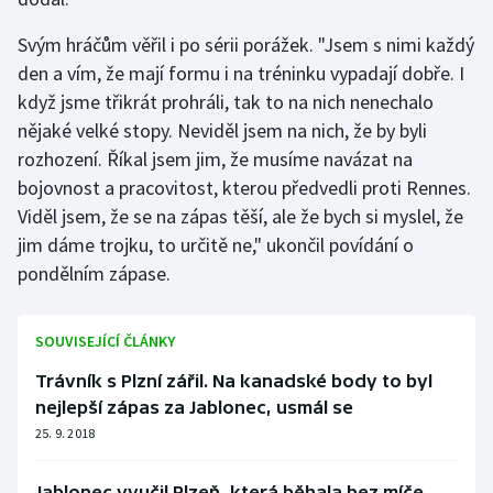
Olympijské hry
Svým hráčům věřil i po sérii porážek. "Jsem s nimi každý
den a vím, že mají formu i na tréninku vypadají dobře. I
Parasport
když jsme třikrát prohráli, tak to na nich nenechalo
nějaké velké stopy. Neviděl jsem na nich, že by byli
Plavání
rozhození. Říkal jsem jim, že musíme navázat na
bojovnost a pracovitost, kterou předvedli proti Rennes.
Plážový volejbal
Viděl jsem, že se na zápas těší, ale že bych si myslel, že
jim dáme trojku, to určitě ne," ukončil povídání o
Ragby
pondělním zápase.
Rychlobruslení
SOUVISEJÍCÍ ČLÁNKY
Rychlostní kanoistika
Trávník s Plzní zářil. Na kanadské body to byl
Short track
nejlepší zápas za Jablonec, usmál se
25. 9. 2018
Sportovní střelba
Jablonec vyučil Plzeň, která běhala bez míče.