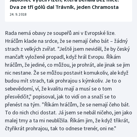
Stolní tenis
Dva ze tří gólů dal Trávník, jeden Chramosta
24. 9. 2018
Triatlon
Rada nemá obavy ze soupeřů ani v Evropské lize.
Veslování
Hráčům klade na srdce, že se nemají čeho bát – žádný
Vodní slalom
strach z velkých zvířat. "Ještě jsem neviděl, že by český
mančaft vyloženě propadl, když hrál Evropu. Říkám
Volejbal
hráčům, že jediné, co můžou, je prohrát, ale jinak se jim
nic nestane. Že se můžou postavit komukoliv, ale když
Ostatní
budou mít strach, tak prohrajou s kýmkoliv. Je to o
sebevědomí, ví, že kvalitu mají a musí se o tom
přesvědčit," popisoval, jak to vidí on a snaží se to
přenést na tým. "Říkám hráčům, že se nemají čeho bát.
To do nich chci dostat. Já jsem se nebál ničeho, jen jako
malej tmy a ta mi neublížila. Říkám jim, že když třikrát,
čtyřikrát prohrajou, tak to odnese trenér, oni ne."