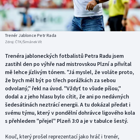
Baseball a softbal
Soutěže
Basketbal
Historické návraty
Biatlon
Aplikace ČT sport
Trenér Jablonce Petr Rada
Zdroj:
ČTK/Šimánek Vít
Boby a skeleton
AZ kvíz
Trenéra jabloneckých fotbalistů Petra Radu jsem
zastihl den po výhře nad mistrovskou Plzní a přivítal
Box
mě lehce jízlivým tónem. "Já myslel, že voláte proto,
Curling
že bych měl být po třech porážkách za sebou
odvolaný," řekl na úvod. "Vždyť to všude píšou,"
Dostihy
dodal a z jeho hlasu bylo cítit, že ani po nedávných
šedesátinách neztrácí energii. A tu dokázal předat i
Florbal
svému týmu, který v pondělní dohrávce ligového kola
s přehledem "přejel" Plzeň 3:0 a je v tabulce šestý.
Futsal
Kouč, který prošel reprezentací jako hráč i trenér,
Golf