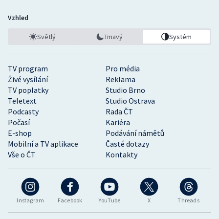
Vzhled
Světlý
Tmavý
Systém
TV program
Pro média
Živé vysílání
Reklama
TV poplatky
Studio Brno
Teletext
Studio Ostrava
Podcasty
Rada ČT
Počasí
Kariéra
E-shop
Podávání námětů
Mobilní a TV aplikace
Časté dotazy
Vše o ČT
Kontakty
Instagram
Facebook
YouTube
X
Threads