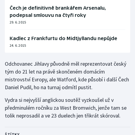
Čech je definitivně brankářem Arsenalu,
Olympijské hry
podepsal smlouvu na čtyři roky
29. 6. 2015
Parasport
Plavání
Kadlec z Frankfurtu do Midtjyllandu nepůjde
24. 6. 2015
Plážový volejbal
Odchovanec Jihlavy původně měl reprezentovat český
Ragby
tým do 21 let na právě skončeném domácím
mistrovství Evropy, ale Watford, kde působí i další Čech
Rychlobruslení
Daniel Pudil, ho na turnaj odmítl pustit.
Rychlostní kanoistika
Vydra si nejvyšší anglickou soutěž vyzkoušel už v
předminulém ročníku za West Bromwich, jenže tam se
Short track
tolik neprosadil a ve 23 duelech jen třikrát skóroval.
Sportovní střelba
ŠTÍTKY