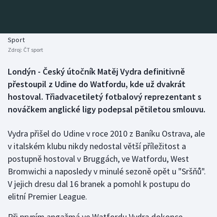
Baseball a softbal
Soutěže
Basketbal
Historické návraty
Sport
Zdroj:
ČT sport
Biatlon
Aplikace ČT sport
Londýn - Český útočník Matěj Vydra definitivně
Boby a skeleton
AZ kvíz
přestoupil z Udine do Watfordu, kde už dvakrát
hostoval. Třiadvacetiletý fotbalový reprezentant s
Box
nováčkem anglické ligy podepsal pětiletou smlouvu.
Curling
Vydra přišel do Udine v roce 2010 z Baníku Ostrava, ale
v italském klubu nikdy nedostal větší příležitost a
Dostihy
postupně hostoval v Bruggách, ve Watfordu, West
Florbal
Bromwichi a naposledy v minulé sezoně opět u "Sršňů".
V jejich dresu dal 16 branek a pomohl k postupu do
Futsal
elitní Premier League.
Při prvním angažmá ve Watfordu Vydra dokonce
Golf