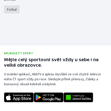
Stolní tenis
Fotbal
Triatlon
Veslování
Vodní slalom
Volejbal
APLIKACE ČT SPORT
Mějte celý sportovní svět vždy u sebe i na
Ostatní
velké obrazovce.
S mobilní aplikací, HbbTV a apkou iVysílání ve své chytré televizi
máte ČT sport vždy po ruce. Sledujte přímé přenosy, články a
bonusový obsah kdekoli a kdykoli.