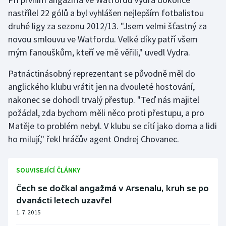
nastřílel 22 gólů a byl vyhlášen nejlepším fotbalistou
Gymnastika
druhé ligy za sezonu 2012/13. "Jsem velmi šťastný za
novou smlouvu ve Watfordu. Velké díky patří všem
Házená
mým fanouškům, kteří ve mě věřili," uvedl Vydra.
Jezdectví
Patnáctinásobný reprezentant se původně měl do
anglického klubu vrátit jen na dvouleté hostování,
Judo
nakonec se dohodl trvalý přestup. "Teď nás majitel
požádal, zda bychom měli něco proti přestupu, a pro
Krasobruslení
Matěje to problém nebyl. V klubu se cítí jako doma a lidi
ho milují," řekl hráčův agent Ondrej Chovanec.
Lezení
Lyže a snowboard
SOUVISEJÍCÍ ČLÁNKY
Čech se dočkal angažmá v Arsenalu, kruh se po
Moderní pětiboj
dvanácti letech uzavřel
1. 7. 2015
Motorsport