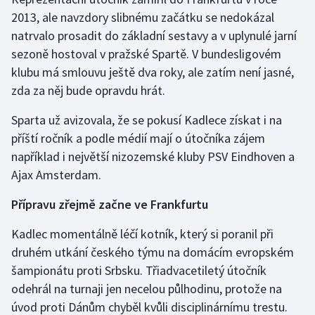
2013, ale navzdory slibnému začátku se nedokázal
Gymnastika
natrvalo prosadit do základní sestavy a v uplynulé jarní
sezoně hostoval v pražské Spartě. V bundesligovém
Házená
klubu má smlouvu ještě dva roky, ale zatím není jasné,
zda za něj bude opravdu hrát.
Jezdectví
Sparta už avizovala, že se pokusí Kadlece získat i na
Judo
příští ročník a podle médií mají o útočníka zájem
například i největší nizozemské kluby PSV Eindhoven a
Krasobruslení
Ajax Amsterdam.
Lezení
Přípravu zřejmě začne ve Frankfurtu
Kadlec momentálně léčí kotník, který si poranil při
Lyže a snowboard
druhém utkání českého týmu na domácím evropském
Moderní pětiboj
šampionátu proti Srbsku. Třiadvacetiletý útočník
odehrál na turnaji jen necelou půlhodinu, protože na
Motorsport
úvod proti Dánům chyběl kvůli disciplinárnímu trestu.