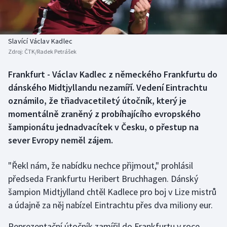
Baseball a softbal
Soutěže
Basketbal
Historické návraty
Slavící Václav Kadlec
Zdroj:
ČTK/Radek Petrášek
Biatlon
Aplikace ČT sport
Frankfurt - Václav Kadlec z německého Frankfurtu do
Boby a skeleton
AZ kvíz
dánského Midtjyllandu nezamíří. Vedení Eintrachtu
oznámilo, že třiadvacetiletý útočník, který je
Box
momentálně zraněný z probíhajícího evropského
šampionátu jednadvacítek v Česku, o přestup na
Curling
sever Evropy neměl zájem.
Dostihy
"Řekl nám, že nabídku nechce přijmout," prohlásil
Florbal
předseda Frankfurtu Heribert Bruchhagen. Dánský
šampion Midtjylland chtěl Kadlece pro boj v Lize mistrů
Futsal
a údajně za něj nabízel Eintrachtu přes dva miliony eur.
Reprezentační útočník zamířil do Frankfurtu v roce
Golf