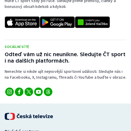
máte ČT sport vždy po ruce. Sledujte přímé přenosy, články a
Stolní tenis
bonusový obsah kdekoli a kdykoli.
Triatlon
Veslování
Vodní slalom
SOCIÁLNÍ SÍTĚ
Odteď vám už nic neunikne. Sledujte ČT sport
Volejbal
i na dalších platformách.
Nenechte si nikde ujít nejnovější sportovní události. Sledujte nás i
Ostatní
na Facebooku, X, Instagramu, Threads či YouTube a buďte v obraze.