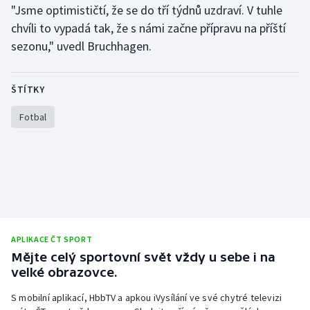
"Jsme optimističtí, že se do tří týdnů uzdraví. V tuhle
Olympijské hry
chvíli to vypadá tak, že s námi začne přípravu na příští
sezonu," uvedl Bruchhagen.
Parasport
Plavání
ŠTÍTKY
Fotbal
Plážový volejbal
Ragby
Rychlobruslení
Rychlostní kanoistika
APLIKACE ČT SPORT
Short track
Mějte celý sportovní svět vždy u sebe i na
velké obrazovce.
Sportovní střelba
S mobilní aplikací, HbbTV a apkou iVysílání ve své chytré televizi