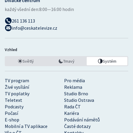
Divácké centrum
každý všední den:
8:00—16:00 hodin
261 136 113
info@ceskatelevize.cz
Vzhled
Světlý
Tmavý
Systém
TV program
Pro média
Živé vysílání
Reklama
TV poplatky
Studio Brno
Teletext
Studio Ostrava
Podcasty
Rada ČT
Počasí
Kariéra
E-shop
Podávání námětů
Mobilní a TV aplikace
Časté dotazy
Vše o ČT
Kontakty