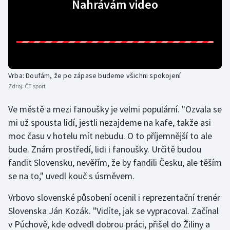
Nahrávám video
Olympijské hry
Parasport
Plavání
Vrba: Doufám, že po zápase budeme všichni spokojení
Zdroj:
ČT sport
Plážový volejbal
Ve městě a mezi fanoušky je velmi populární. "Ozvala se
Ragby
mi už spousta lidí, jestli nezajdeme na kafe, takže asi
moc času v hotelu mít nebudu. O to příjemnější to ale
Rychlobruslení
bude. Znám prostředí, lidi i fanoušky. Určitě budou
fandit Slovensku, nevěřím, že by fandili Česku, ale těším
Rychlostní kanoistika
se na to," uvedl kouč s úsměvem.
Short track
Vrbovo slovenské působení ocenil i reprezentační trenér
Slovenska Ján Kozák. "Vidíte, jak se vypracoval. Začínal
Sportovní střelba
v Púchově, kde odvedl dobrou práci, přišel do Žiliny a