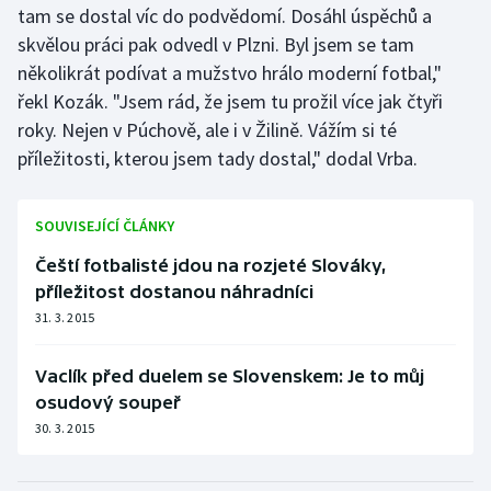
tam se dostal víc do podvědomí. Dosáhl úspěchů a
Stolní tenis
skvělou práci pak odvedl v Plzni. Byl jsem se tam
Triatlon
několikrát podívat a mužstvo hrálo moderní fotbal,"
řekl Kozák. "Jsem rád, že jsem tu prožil více jak čtyři
Veslování
roky. Nejen v Púchově, ale i v Žilině. Vážím si té
příležitosti, kterou jsem tady dostal," dodal Vrba.
Vodní slalom
Volejbal
SOUVISEJÍCÍ ČLÁNKY
Čeští fotbalisté jdou na rozjeté Slováky,
Ostatní
příležitost dostanou náhradníci
31. 3. 2015
Vaclík před duelem se Slovenskem: Je to můj
osudový soupeř
30. 3. 2015