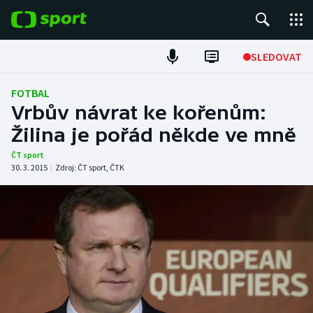
POPULÁRNÍ
SLEDOVAT
Fotbal
FOTBAL
Vrbův návrat ke kořenům:
Hokej
Žilina je pořád někde ve mně
Tenis
ČT sport
30. 3. 2015
|
Zdroj:
ČT sport
,
ČTK
Atletika
Cyklistika
DALŠÍ SPORTY
Americký fotbal
NEPŘEHLÉDNĚTE