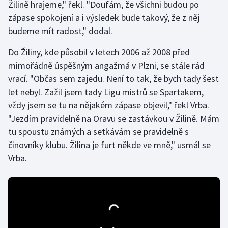
Žilině hrajeme," řekl. "Doufám, že všichni budou po
zápase spokojení a i výsledek bude takový, že z něj
Gymnastika
budeme mít radost," dodal.
Házená
Do Žiliny, kde působil v letech 2006 až 2008 před
mimořádně úspěšným angažmá v Plzni, se stále rád
Jezdectví
vrací. "Občas sem zajedu. Není to tak, že bych tady šest
let nebyl. Zažil jsem tady Ligu mistrů se Spartakem,
Judo
vždy jsem se tu na nějakém zápase objevil," řekl Vrba.
"Jezdím pravidelně na Oravu se zastávkou v Žilině. Mám
Krasobruslení
tu spoustu známých a setkávám se pravidelně s
činovníky klubu. Žilina je furt někde ve mně," usmál se
Lezení
Vrba.
Lyže a snowboard
Moderní pětiboj
Motorsport