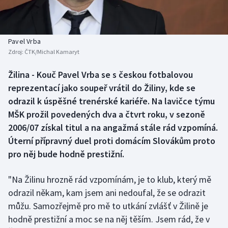
Baseball a softbal
Soutěže
Basketbal
Historické návraty
Pavel Vrba
Zdroj:
ČTK/Michal Kamaryt
Biatlon
Aplikace ČT sport
Žilina - Kouč Pavel Vrba se s českou fotbalovou
Boby a skeleton
AZ kvíz
reprezentací jako soupeř vrátil do Žiliny, kde se
odrazil k úspěšné trenérské kariéře. Na lavičce týmu
Box
MŠK prožil povedených dva a čtvrt roku, v sezoně
2006/07 získal titul a na angažmá stále rád vzpomíná.
Curling
Úterní přípravný duel proti domácím Slovákům proto
pro něj bude hodně prestižní.
Dostihy
Florbal
"Na Žilinu hrozně rád vzpomínám, je to klub, který mě
odrazil někam, kam jsem ani nedoufal, že se odrazit
Futsal
můžu. Samozřejmě pro mě to utkání zvlášť v Žilině je
hodně prestižní a moc se na něj těším. Jsem rád, že v
Golf