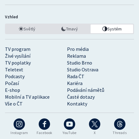
Vzhled
Světlý
Tmavý
Systém
TV program
Pro média
Živé vysílání
Reklama
TV poplatky
Studio Brno
Teletext
Studio Ostrava
Podcasty
Rada ČT
Počasí
Kariéra
E-shop
Podávání námětů
Mobilní a TV aplikace
Časté dotazy
Vše o ČT
Kontakty
Instagram
Facebook
YouTube
X
Threads