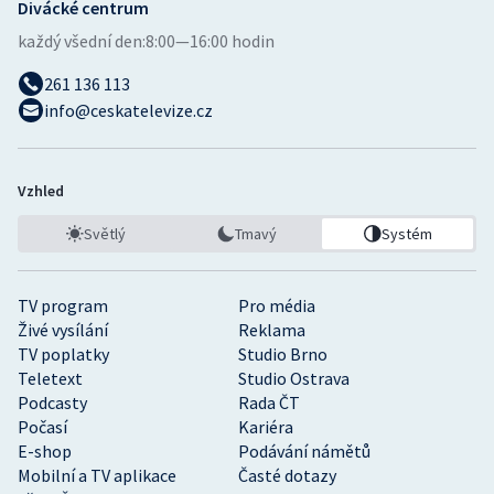
Divácké centrum
každý všední den:
8:00—16:00 hodin
261 136 113
info@ceskatelevize.cz
Vzhled
Světlý
Tmavý
Systém
TV program
Pro média
Živé vysílání
Reklama
TV poplatky
Studio Brno
Teletext
Studio Ostrava
Podcasty
Rada ČT
Počasí
Kariéra
E-shop
Podávání námětů
Mobilní a TV aplikace
Časté dotazy