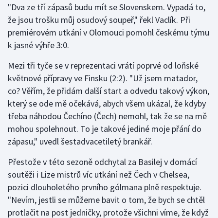
"Dva ze tří zápasů budu mít se Slovenskem. Vypadá to,
že jsou trošku můj osudový soupeř," řekl Vaclík. Při
Gymnastika
premiérovém utkání v Olomouci pomohl českému týmu
k jasné výhře 3:0.
Házená
Mezi tři tyče se v reprezentaci vrátí poprvé od loňské
Jezdectví
květnové přípravy ve Finsku (2:2). "Už jsem matador,
co? Věřím, že přidám další start a odvedu takový výkon,
Judo
který se ode mě očekává, abych všem ukázal, že kdyby
třeba náhodou Čechíno (Čech) nemohl, tak že se na mě
Krasobruslení
mohou spolehnout. To je takové jediné moje přání do
Lezení
zápasu," uvedl šestadvacetiletý brankář.
Přestože v této sezoně odchytal za Basilej v domácí
Lyže a snowboard
soutěži i Lize mistrů víc utkání než Čech v Chelsea,
Moderní pětiboj
pozici dlouholetého prvního gólmana plně respektuje.
"Nevím, jestli se můžeme bavit o tom, že bych se chtěl
Motorsport
protlačit na post jedničky, protože všichni víme, že když