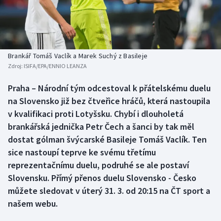
Baseball a softbal
Soutěže
Basketbal
Historické návraty
Biatlon
Aplikace ČT sport
Brankář Tomáš Vaclík a Marek Suchý z Basileje
Zdroj:
ISIFA/EPA/ENNIO LEANZA
Boby a skeleton
AZ kvíz
Praha – Národní tým odcestoval k přátelskému duelu
na Slovensko již bez čtveřice hráčů, která nastoupila
Box
v kvalifikaci proti Lotyšsku. Chybí i dlouholetá
Curling
brankářská jednička Petr Čech a šanci by tak měl
dostat gólman švýcarské Basileje Tomáš Vaclík. Ten
Dostihy
sice nastoupí teprve ke svému třetímu
reprezentačnímu duelu, podruhé se ale postaví
Florbal
Slovensku. Přímý přenos duelu Slovensko - Česko
můžete sledovat v úterý 31. 3. od 20:15 na ČT sport a
Futsal
našem webu.
Golf