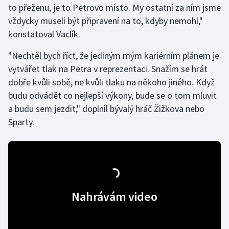
to přeženu, je to Petrovo místo. My ostatní za ním jsme
Olympijské hry
vždycky museli být připravení na to, kdyby nemohl,"
konstatoval Vaclík.
Parasport
"Nechtěl bych říct, že jediným mým kariérním plánem je
Plavání
vytvářet tlak na Petra v reprezentaci. Snažím se hrát
dobře kvůli sobě, ne kvůli tlaku na někoho jiného. Když
Plážový volejbal
budu odvádět co nejlepší výkony, bude se o tom mluvit
a budu sem jezdit," doplnil bývalý hráč Žižkova nebo
Ragby
Sparty.
Rychlobruslení
Rychlostní kanoistika
Short track
Nahrávám video
Sportovní střelba