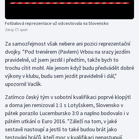
Stolní tenis
Triatlon
Fotbalová reprezentace už odcestovala na Slovensko
Zdroj:
ČT sport
Veslování
Za samozřejmost však nebere ani pozici reprezentační
Vodní slalom
dvojky. "Pod trenérem (Pavlem) Vrbou na srazy jezdím
pravidelně, už jsem jezdil i předtím, takže bych to
Volejbal
trochu cítit mohl. Ale jenom když budu předvádět dobré
výkony v klubu, budu sem jezdit pravidelně i dál,"
Ostatní
upozornil Vaclík.
Zatímco český tým v sobotní kvalifikaci poprvé klopýtl
a doma jen remizoval 1:1 s Lotyšskem, Slovensko v
pátek porazilo Lucembursko 3:0 a naplno bodovalo i v
pátém utkání o Euro 2016. "Záleží na tom, v jaké
sestavě nastoupí a jestli to také budou brát jako
testování hráčů, kteří moc v kvalifikaci nenastupují.