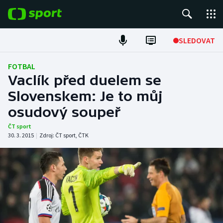
POPULÁRNÍ
SLEDOVAT
Fotbal
FOTBAL
Vaclík před duelem se
Hokej
Slovenskem: Je to můj
osudový soupeř
Tenis
ČT sport
Atletika
30. 3. 2015
|
Zdroj:
ČT sport
,
ČTK
Cyklistika
DALŠÍ SPORTY
Americký fotbal
NEPŘEHLÉDNĚTE