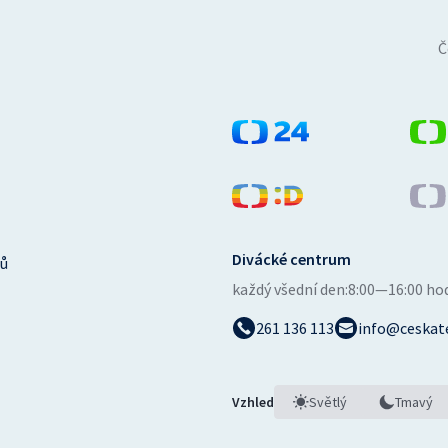
Č
Divácké centrum
ů
každý všední den:
8:00—16:00 ho
261 136 113
info@ceskate
Vzhled
Světlý
Tmavý