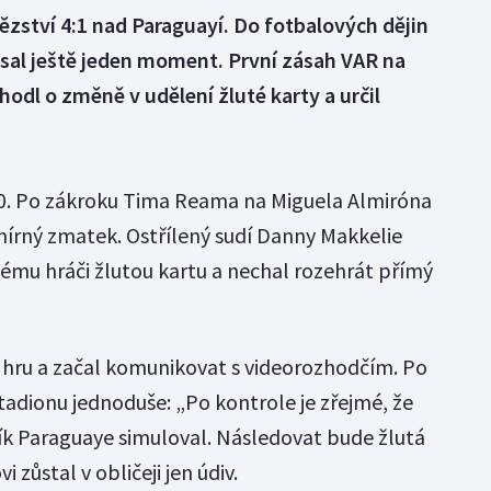
tězství 4:1 nad Paraguayí. Do fotbalových dějin
sal ještě jeden moment. První zásah VAR na
hodl o změně v udělení žluté karty a určil
:0. Po zákroku Tima Reama na Miguela Almiróna
 mírný zmatek. Ostřílený sudí Danny Makkelie
kému hráči žlutou kartu a nechal rozehrát přímý
 hru a začal komunikovat s videorozhodčím. Po
adionu jednoduše: „Po kontrole je zřejmé, že
ík Paraguaye simuloval. Následovat bude žlutá
 zůstal v obličeji jen údiv.