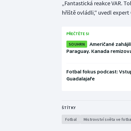
„Fantastická reakce VAR. To
hřiště ovládli,“ uvedl expert
PŘEČTĚTE SI
SOUHRN
Američané zahájil
Paraguay. Kanada remizov
Fotbal fokus podcast: Vstu
Guadalajaře
ŠTÍTKY
Fotbal
Mistrovství světa ve fotb