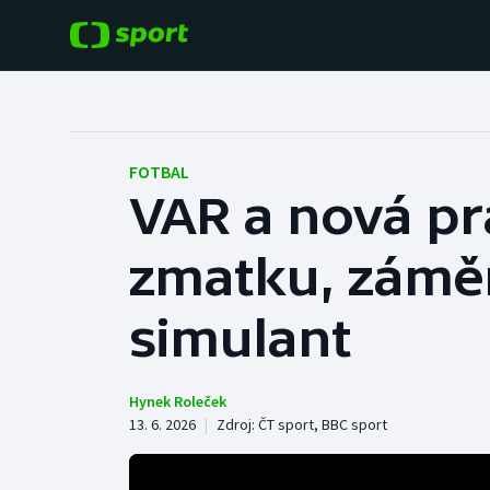
POPULÁRNÍ
DALŠÍ SPORTY
Fotbal
Americký fotbal
FOTBAL
VAR a nová pra
Hokej
Baseball a softbal
zmatku, záměn
Tenis
Basketbal
Atletika
simulant
Biatlon
Cyklistika
Boby a skeleton
Hynek Roleček
13. 6. 2026
|
Zdroj:
ČT sport
,
BBC sport
Box