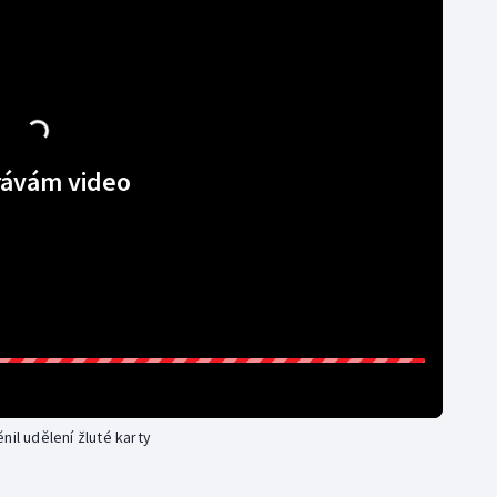
Moderní pětiboj
Triatlon
Motorsport
Veslování
Olympijské hry
Vodní slalom
Parasport
Volejbal
ávám video
Plavání
Ostatní
Plážový volejbal
il udělení žluté karty