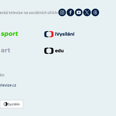
eská televize na sociálních sítích:
din
levize.cz
Systém