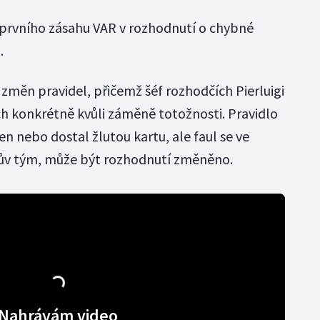
c prvního zásahu VAR v rozhodnutí o chybné
.
 změn pravidel, přičemž šéf rozhodčích Pierluigi
ch konkrétně kvůli záměně totožnosti. Pravidlo
en nebo dostal žlutou kartu, ale faul se ve
řův tým, může být rozhodnutí změněno.
Nahrávám video