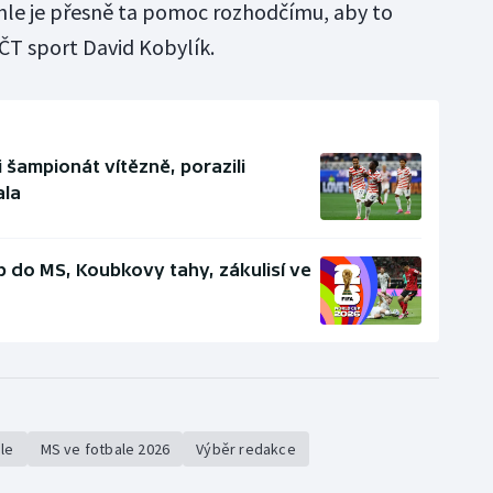
hle je přesně ta pomoc rozhodčímu, aby to
 ČT sport David Kobylík.
i šampionát vítězně, porazili
ala
p do MS, Koubkovy tahy, zákulisí ve
ale
MS ve fotbale 2026
Výběr redakce