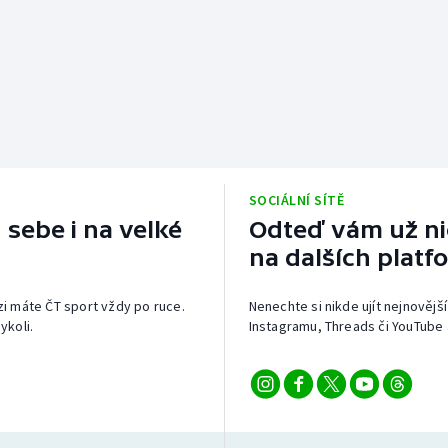
SOCIÁLNÍ SÍTĚ
 sebe i na velké
Odteď vám už nic
na dalších platf
izi máte ČT sport vždy po ruce.
Nenechte si nikde ujít nejnovější
ykoli.
Instagramu, Threads či YouTube 