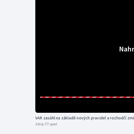
Curling
Dostihy
Florbal
Futsal
Nahr
Golf
Gymnastika
VAR zasáhl na základě nových pravidel a rozhodčí změn
Zdroj:
ČT sport