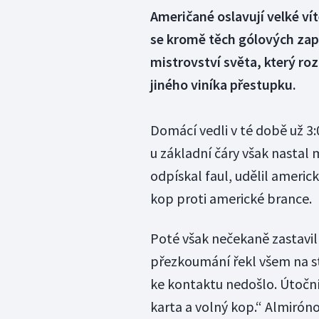
Američané oslavují velké ví
se kromě těch gólových zap
mistrovství světa, který roz
jiného viníka přestupku.
Domácí vedli v té době už 3
u základní čáry však nastal
odpískal faul, udělil americ
kop proti americké brance.
Poté však nečekaně zastavil
přezkoumání řekl všem na st
ke kontaktu nedošlo. Útočn
karta a volný kop.“ Almirónovi