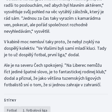
Stolní tenis
radši to poslouchám, než abych byl hlavním aktérem,“
vysvětluje svůj pohled na věc vytáhlý záložník, který je
Triatlon
rád sám. "Jednou za čas taky vyrazím s kamarádma
ven, pokecat, ale pořád společnost rozhodně
Veslování
nevyhledávám,“ vysvětlil.
Vodní slalom
V kabině moc nemluví taky proto, že nebyl zvyklý na
dospělý kolektiv. "Ve Vlašimi byli samí mladí kluci. Tady
Volejbal
je to už dospělý fotbal, první liga,“ dodal.
Ostatní
Ale je na severu Čech spokojený. "Na Liberec nemůžu
říct jediné špatné slovo, je to fantastickej rodinej klub,“
dodal a přiznal, že jako většina tuzemských ligových
fotbalistů sní o tom, že si jednou zahraje v zahraničí.
ŠTÍTKY
Fotbal
1. fotbalová liga