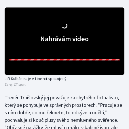
Olympijské hry
Parasport
Plavání
Nahrávám video
Plážový volejbal
Ragby
Rychlobruslení
Jiří Kulhánek je v Liberci spokojený
Zdroj:
ČT sport
Rychlostní kanoistika
Trenér Trpišovský jej považuje za chytrého fotbalistu,
který se pohybuje ve správných prostorech. "Pracuje se
Short track
s ním dobře, co mu řeknete, to odkýve a udělá,“
Sportovní střelba
pochvaluje si kouč plusy svého nemluvného svěřence.
"Občasné narážky, že mluvím málo, v kabině jsou, ale