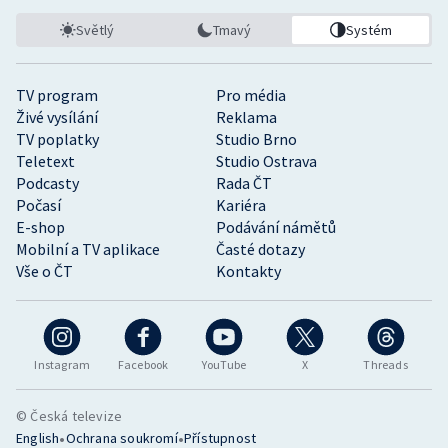
Světlý
Tmavý
Systém
TV program
Pro média
Živé vysílání
Reklama
TV poplatky
Studio Brno
Teletext
Studio Ostrava
Podcasty
Rada ČT
Počasí
Kariéra
E-shop
Podávání námětů
Mobilní a TV aplikace
Časté dotazy
Vše o ČT
Kontakty
Instagram
Facebook
YouTube
X
Threads
© Česká televize
•
•
English
Ochrana soukromí
Přístupnost