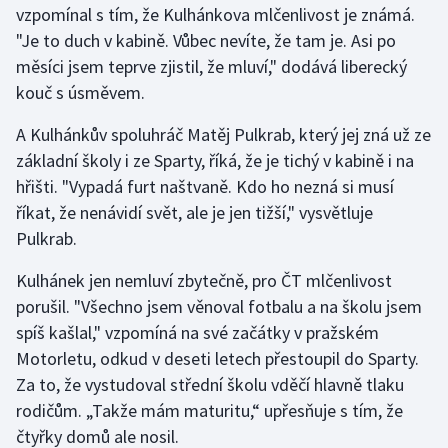
vzpomínal s tím, že Kulhánkova mlčenlivost je známá.
"Je to duch v kabině. Vůbec nevíte, že tam je. Asi po
Gymnastika
měsíci jsem teprve zjistil, že mluví," dodává liberecký
kouč s úsměvem.
Házená
A Kulhánkův spoluhráč Matěj Pulkrab, který jej zná už ze
Jezdectví
základní školy i ze Sparty, říká, že je tichý v kabině i na
hřišti. "Vypadá furt naštvaně. Kdo ho nezná si musí
Judo
říkat, že nenávidí svět, ale je jen tižší," vysvětluje
Pulkrab.
Krasobruslení
Kulhánek jen nemluví zbytečně, pro ČT mlčenlivost
Lezení
porušil. "Všechno jsem věnoval fotbalu a na školu jsem
spíš kašlal," vzpomíná na své začátky v pražském
Lyže a snowboard
Motorletu, odkud v deseti letech přestoupil do Sparty.
Moderní pětiboj
Za to, že vystudoval střední školu vděčí hlavně tlaku
rodičům. „Takže mám maturitu,“ upřesňuje s tím, že
Motorsport
čtyřky domů ale nosil.