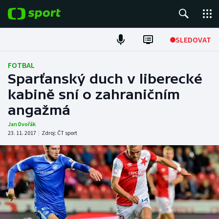
POPULÁRNÍ
SLEDOVAT
Fotbal
FOTBAL
Sparťanský duch v liberecké
Hokej
kabině sní o zahraničním
angažmá
Tenis
Jan Dvořák
Atletika
23. 11. 2017
|
Zdroj:
ČT sport
Cyklistika
DALŠÍ SPORTY
Americký fotbal
NEPŘEHLÉDNĚTE