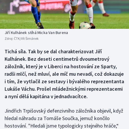
Baseball a softbal
Soutěže
Basketbal
Historické návraty
Biatlon
Aplikace ČT sport
Jiří Kulhánek stíhá Micka Van Burena
Zdroj:
ČTK/Vít Šimánek
Boby a skeleton
AZ kvíz
Tichá síla. Tak by se dal charakterizovat Jiří
Kulhánek. Bez deseti centimetrů dvoumetrový
Box
záložník, který je v Liberci na hostování ze Sparty,
Curling
radši mlčí, než mluví, ale míč mu nevadí, což dokazuje
i tím, že vytlačil ze sestavy i bývalého reprezentanta
Dostihy
Lukáše Váchu. Prošel mládežnickými reprezentacemi
a nyní dělá kapitána v jednadvacítce.
Florbal
Jindřich Trpišovský defenzivního záložníka objevil, když
Futsal
hledal náhradu za Tomáše Součka, jemuž končilo
hostování. "Hledali jsme typologicky stejného hráče,“
Golf