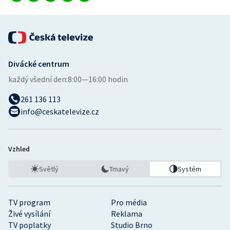
Divácké centrum
každý všední den:
8:00—16:00 hodin
261 136 113
info@ceskatelevize.cz
Vzhled
Světlý
Tmavý
Systém
TV program
Pro média
Živé vysílání
Reklama
TV poplatky
Studio Brno