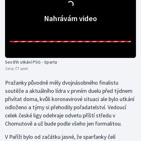
Gymnastika
Nahrávám video
Házená
Jezdectví
Judo
Sestřih utkání PSG - Sparta
Zdroj:
ČT sport
Krasobruslení
Pražanky původně měly dvojnásobného finalistu
Lezení
soutěže a aktuálního lídra v prvním duelu před týdnem
přivítat doma, kvůli koronavirové situaci ale bylo utkání
Lyže a snowboard
odloženo a týmy si přehodily pořadatelství. Vedoucí
celek české ligy odehraje odvetu příští středu v
Moderní pětiboj
Chomutově a už bude podle všeho jen formalitou.
Motorsport
V Paříži bylo od začátku jasné, že sparťanky čelí