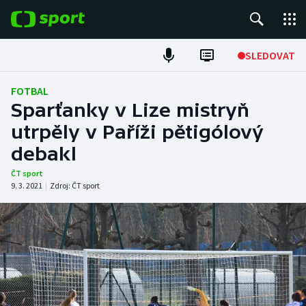
POPULÁRNÍ
SLEDOVAT
Fotbal
FOTBAL
Sparťanky v Lize mistryň
Hokej
utrpěly v Paříži pětigólový
debakl
Tenis
ČT sport
Atletika
9. 3. 2021
|
Zdroj:
ČT sport
Cyklistika
DALŠÍ SPORTY
Americký fotbal
NEPŘEHLÉDNĚTE