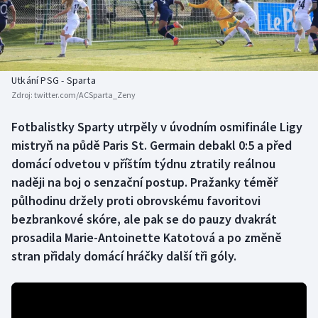
Baseball a softbal
Soutěže
Basketbal
Historické návraty
Biatlon
Aplikace ČT sport
Utkání PSG - Sparta
Zdroj:
twitter.com/ACSparta_Zeny
Boby a skeleton
AZ kvíz
Fotbalistky Sparty utrpěly v úvodním osmifinále Ligy
mistryň na půdě Paris St. Germain debakl 0:5 a před
Box
domácí odvetou v příštím týdnu ztratily reálnou
Curling
naději na boj o senzační postup. Pražanky téměř
půlhodinu držely proti obrovskému favoritovi
Dostihy
bezbrankové skóre, ale pak se do pauzy dvakrát
prosadila Marie-Antoinette Katotová a po změně
Florbal
stran přidaly domácí hráčky další tři góly.
Futsal
Golf