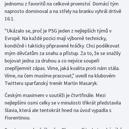
jednomu z favoritů na celkové prvenství. Domácí tým
Olympijské hry
naprosto dominoval a na střely na branku vyhrál drtivě
16:1.
Parasport
"Ukázalo se, proč je PSG jeden z nejlepších týmů v
Plavání
Evropě. Na každé pozici mají výborně technicky,
kondičně i takticky připravené hráčky. Chci poděkovat
Plážový volejbal
mým děvčatům za snahu a přístup. Za to, že se snažily
bojovat jedna za druhou a co nejvíce soupeři
Ragby
znepříjemnit zápas. Víme, jaká kvalita proti nám stála.
Víme, na čem musíme pracovat," uvedl na klubovém
Rychlobruslení
Twitteru sparťanský trenér Martin Masaryk.
Rychlostní kanoistika
Českým maximem v soutěži je čtvrtfinále. Mezi
nejlepšími osmi celky se v minulosti třikrát představila
Short track
Slavia, která ale tentokrát hned na úvod vypadla s
Fiorentinou.
Sportovní střelba