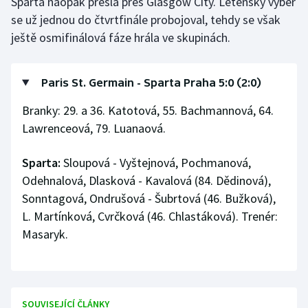
Sparta naopak přešla přes Glasgow City. Letenský výběr
Stolní tenis
se už jednou do čtvrtfinále probojoval, tehdy se však
ještě osmifinálová fáze hrála ve skupinách.
Triatlon
Veslování
Paris St. Germain - Sparta Praha 5:0 (2:0)
Vodní slalom
Branky: 29. a 36. Katotová, 55. Bachmannová, 64.
Lawrenceová, 79. Luanaová.
Volejbal
Sparta:
Sloupová - Vyštejnová, Pochmanová,
Ostatní
Odehnalová, Dlasková - Kavalová (84. Dědinová),
Sonntagová, Ondrušová - Šubrtová (46. Bužková),
L. Martínková, Cvrčková (46. Chlastáková). Trenér:
Masaryk.
SOUVISEJÍCÍ ČLÁNKY