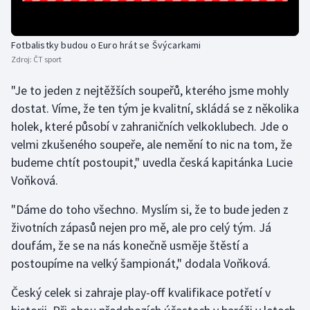
Olympijské hry
Fotbalistky budou o Euro hrát se Švýcarkami
Parasport
Zdroj:
ČT sport
Plavání
"Je to jeden z nejtěžších soupeřů, kterého jsme mohly
dostat. Víme, že ten tým je kvalitní, skládá se z několika
Plážový volejbal
holek, které působí v zahraničních velkoklubech. Jde o
velmi zkušeného soupeře, ale nemění to nic na tom, že
Ragby
budeme chtít postoupit," uvedla česká kapitánka Lucie
Voňková.
Rychlobruslení
"Dáme do toho všechno. Myslím si, že to bude jeden z
Rychlostní kanoistika
životních zápasů nejen pro mě, ale pro celý tým. Já
doufám, že se na nás konečně usměje štěstí a
Short track
postoupíme na velký šampionát," dodala Voňková.
Sportovní střelba
Český celek si zahraje play-off kvalifikace potřetí v