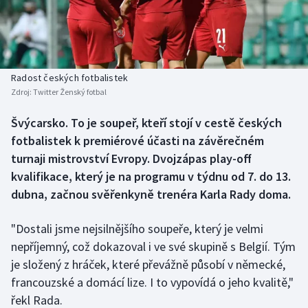
Baseball a softbal
Soutěže
Basketbal
Historické návraty
Biatlon
Aplikace ČT sport
Radost českých fotbalistek
Zdroj:
Twitter Ženský fotbal
Boby a skeleton
AZ kvíz
Švýcarsko. To je soupeř, kteří stojí v cestě českých
fotbalistek k premiérové účasti na závěrečném
Box
turnaji mistrovství Evropy. Dvojzápas play-off
Curling
kvalifikace, který je na programu v týdnu od 7. do 13.
dubna, začnou svěřenkyně trenéra Karla Rady doma.
Dostihy
"Dostali jsme nejsilnějšího soupeře, který je velmi
Florbal
nepříjemný, což dokazoval i ve své skupině s Belgií. Tým
je složený z hráček, které převážně působí v německé,
Futsal
francouzské a domácí lize. I to vypovídá o jeho kvalitě,"
řekl Rada.
Golf