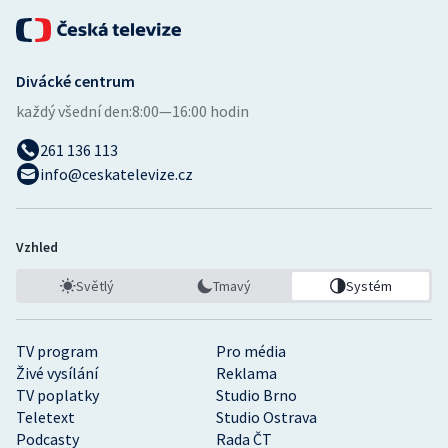
Divácké centrum
každý všední den:
8:00—16:00 hodin
261 136 113
info@ceskatelevize.cz
Vzhled
Světlý
Tmavý
Systém
TV program
Pro média
Živé vysílání
Reklama
TV poplatky
Studio Brno
Teletext
Studio Ostrava
Podcasty
Rada ČT