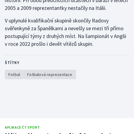
historii. Při obou předchozích účastech v baráži v letech
Stolní tenis
2005 a 2009 reprezentantky nestačily na Itálii.
Triatlon
V uplynulé kvalifikační skupině skončily Radovy
svěřenkyně za Španělkami a nevešly se mezi tři přímo
Veslování
postupující týmy z druhých míst. Na šampionát v Anglii
v roce 2022 prošlo i devět vítězů skupin.
Vodní slalom
Volejbal
ŠTÍTKY
Fotbal
Fotbalová reprezentace
Ostatní
APLIKACE ČT SPORT