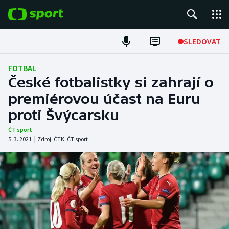
POPULÁRNÍ
SLEDOVAT
Fotbal
FOTBAL
České fotbalistky si zahrají o
Hokej
premiérovou účast na Euru
proti Švýcarsku
Tenis
ČT sport
Atletika
5. 3. 2021
|
Zdroj:
ČTK
,
ČT sport
Cyklistika
DALŠÍ SPORTY
Americký fotbal
NEPŘEHLÉDNĚTE