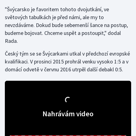
"Švýcarsko je favoritem tohoto dvojutkání, ve
Gymnastika
světových tabulkách je před námi, ale my to
nevzdáváme. Dokud bude sebemenší šance na postup,
Házená
budeme bojovat. Chceme uspět a postoupit," dodal
Rada.
Jezdectví
Český tým se se Švýcarkami utkal v předchozí evropské
Judo
kvalifikaci. V prosinci 2015 prohrál venku vysoko 1:5 a v
domácí odvetě v červnu 2016 utrpěl další debakl 0:5.
Krasobruslení
Lezení
Lyže a snowboard
Nahrávám video
Moderní pětiboj
Motorsport