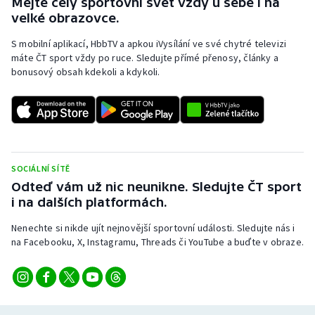
Mějte celý sportovní svět vždy u sebe i na
velké obrazovce.
S mobilní aplikací, HbbTV a apkou iVysílání ve své chytré televizi
máte ČT sport vždy po ruce. Sledujte přímé přenosy, články a
bonusový obsah kdekoli a kdykoli.
SOCIÁLNÍ SÍTĚ
Odteď vám už nic neunikne. Sledujte ČT sport
i na dalších platformách.
Nenechte si nikde ujít nejnovější sportovní události. Sledujte nás i
na Facebooku, X, Instagramu, Threads či YouTube a buďte v obraze.