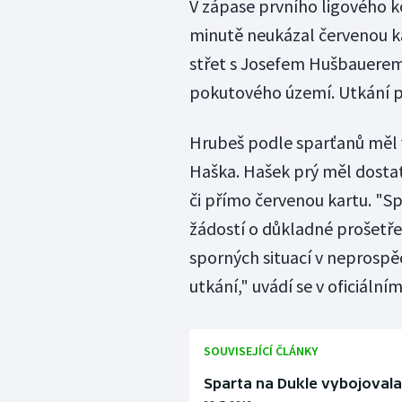
V zápase prvního ligového ko
minutě neukázal červenou k
střet s Josefem Hušbauerem v
pokutového území. Utkání pa
Hrubeš podle sparťanů měl v
Haška. Hašek prý měl dostat
či přímo červenou kartu. "Sp
žádostí o důkladné prošetře
sporných situací v neprosp
utkání," uvádí se v oficiální
SOUVISEJÍCÍ ČLÁNKY
Sparta na Dukle vybojovala 