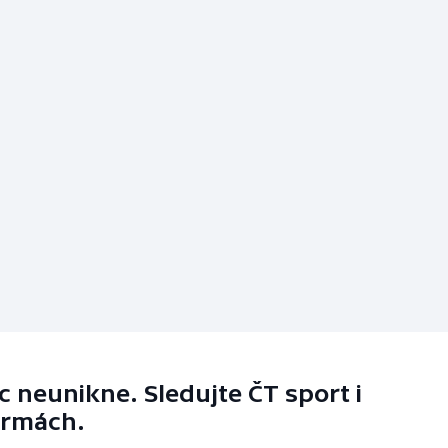
 neunikne. Sledujte ČT sport i
ormách.