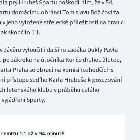
la prý Hrubeš Spartu poškodil tím, že v 54.
artu domácímu obránci Tomislavu Božičovi za
 jeho vyložené střelecké příležitosti na hranici
k skončilo 1:1.
 závěru vyloučit i dalšího zadáka Dukly Pavla
 po zákroku na útočníka Keriče druhou žlutou,
arta Praha se obrací na komisi rozhodčích s
ní přístupu sudího Karla Hrubeše k posuzování
ěch letenského klubu v průběhu celého
m vyjádření Sparty.
remízu 1:1 až v 94. minutě