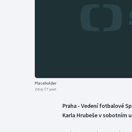
Curling
Dostihy
Florbal
Futsal
Golf
Gymnastika
Placeholder
Zdroj:
ČT sport
Praha - Vedení fotbalové S
Karla Hrubeše v sobotním ut