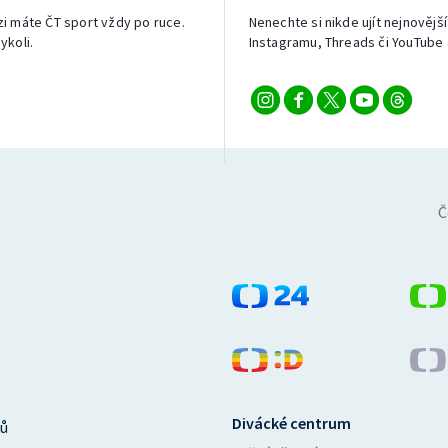
izi máte ČT sport vždy po ruce.
Nenechte si nikde ujít nejnovější
ykoli.
Instagramu, Threads či YouTube 
Č
Divácké centrum
ů