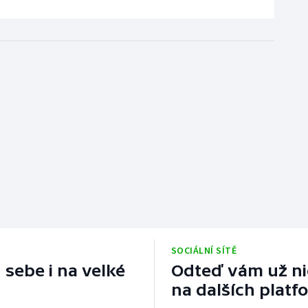
SOCIÁLNÍ SÍTĚ
 sebe i na velké
Odteď vám už nic
na dalších platf