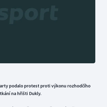
Moderní pětiboj
Triatlon
Motorsport
Veslování
Olympijské hry
Vodní slalom
Parasport
Volejbal
Plavání
Ostatní
Plážový volejbal
party podalo protest proti výkonu rozhodčího
kání na hřišti Dukly.