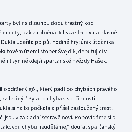
arty byl na dlouhou dobu trestný kop
é minuty, pak zaplněná Juliska sledovala hlavně
 Dukla udeřila po půl hodině hry: únik útočníka
okutovém území stoper Švejdík, debutující v
ěnil syn někdejší sparťanské hvězdy Hašek.
il obdržený gól, který padl po chybách pravého
 za laciný. "Byla to chyba v součinnosti
kla si na to počkala a přišel zasloužený trest.
či jsou v základní sestavě noví. Popovídáme si o
 už takovou chybu neuděláme," doufal sparťanský