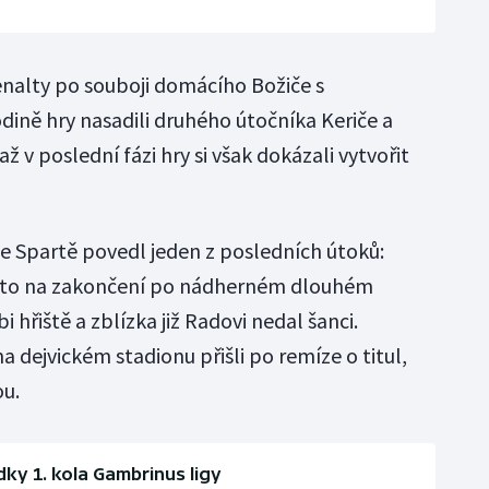
enalty po souboji domácího Božiče s
ině hry nasadili druhého útočníka Keriče a
až v poslední fázi hry si však dokázali vytvořit
se Spartě povedl jeden z posledních útoků:
ísto na zakončení po nádherném dlouhém
hřiště a zblízka již Radovi nedal šanci.
 dejvickém stadionu přišli po remíze o titul,
ou.
dky 1. kola Gambrinus ligy