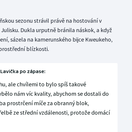
ňskou sezonu strávil právě na hostování v
na Julisku. Dukla urputně bránila náskok, a když
čení, sázela na kamerunského bijce Kweukeho,
prostřední blízkosti.
Lavička po zápase:
u, ale chvílemi to bylo spíš takové
bělo nám víc kvality, abychom se dostali do
eba prostrčení míče za obranný blok,
třelbě ze střední vzdálenosti, protože domácí