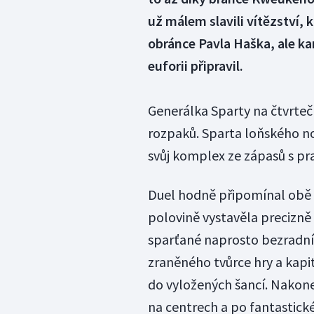
už málem slavili vítězství,
obránce Pavla Haška, ale k
euforii připravil.
Generálka Sparty na čtvrteč
rozpaků. Sparta loňského no
svůj komplex ze zápasů s pr
Duel hodně připomínal obě 
polovině vystavěla precizně 
sparťané naprosto bezradní.
zraněného tvůrce hry a kapit
do vyložených šancí. Nakonec
na centrech a po fantastick