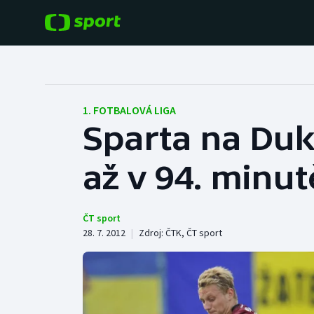
POPULÁRNÍ
DALŠÍ SPORTY
Fotbal
Americký fotbal
1. FOTBALOVÁ LIGA
Sparta na Duk
Hokej
Baseball a softbal
až v 94. minut
Tenis
Basketbal
Atletika
Biatlon
ČT sport
28. 7. 2012
|
Zdroj:
ČTK
,
ČT sport
Cyklistika
Boby a skeleton
Box