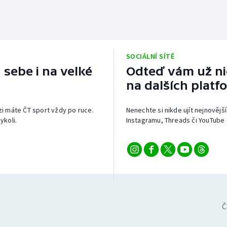
SOCIÁLNÍ SÍTĚ
 sebe i na velké
Odteď vám už nic
na dalších platf
izi máte ČT sport vždy po ruce.
Nenechte si nikde ujít nejnovější
ykoli.
Instagramu, Threads či YouTube 
Č