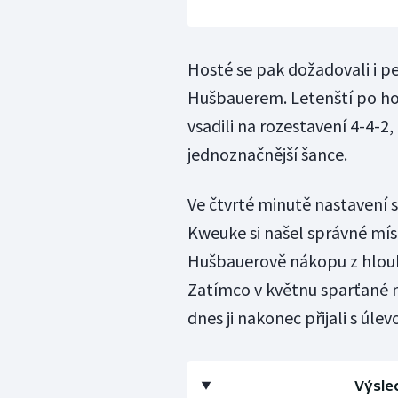
Hosté se pak dožadovali i p
Hušbauerem. Letenští po hod
vsadili na rozestavení 4-4-2, 
jednoznačnější šance.
Ve čtvrté minutě nastavení 
Kweuke si našel správné m
Hušbauerově nákopu z hloubi 
Zatímco v květnu sparťané na
dnes ji nakonec přijali s úlev
Výsle