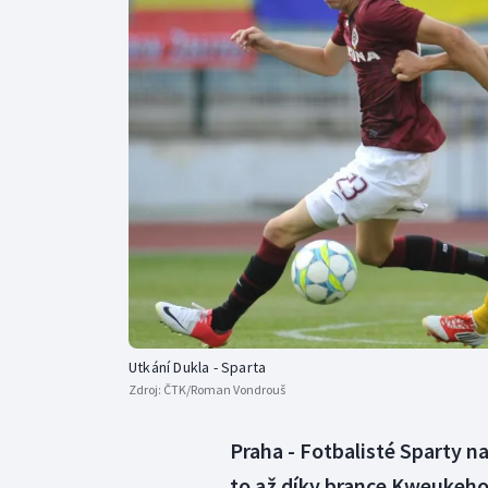
Curling
Dostihy
Florbal
Futsal
Golf
Gymnastika
Utkání Dukla - Sparta
Zdroj:
ČTK/Roman Vondrouš
Praha - Fotbalisté Sparty na
to až díky brance Kweukeho