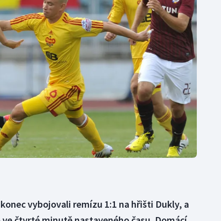
Moderní pětiboj
Triatlon
Motorsport
Veslování
Olympijské hry
Vodní slalom
Parasport
Volejbal
Plavání
Ostatní
Plážový volejbal
konec vybojovali remízu 1:1 na hřišti Dukly, a
 ve čtvrté minutě nastaveného času. Domácí