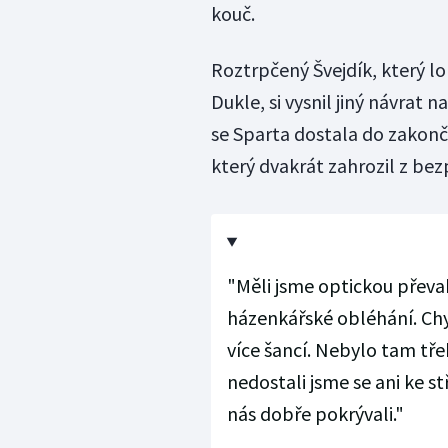
kouč.
Roztrpčený Švejdík, který lo
Dukle, si vysnil jiný návrat 
se Sparta dostala do zakon
který dvakrát zahrozil z bez
"Měli jsme optickou převah
házenkářské obléhání. Chy
více šancí. Nebylo tam tř
nedostali jsme se ani ke s
nás dobře pokrývali."