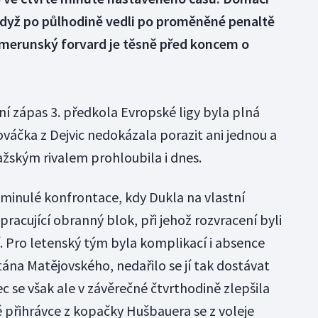
 když po půlhodině vedli po proměněné penaltě
amerunský forvard je těsně před koncem o
ní zápas 3. předkola Evropské ligy byla plná
váčka z Dejvic nedokázala porazit ani jednou a
ažským rivalem prohloubila i dnes.
minulé konfrontace, kdy Dukla na vlastní
pracující obranný blok, při jehož rozvracení byli
 Pro letenský tým byla komplikací i absence
ána Matějovského, nedařilo se jí tak dostávat
 se však ale v závěrečné čtvrthodině zlepšila
é přihrávce z kopačky Hušbauera se z voleje