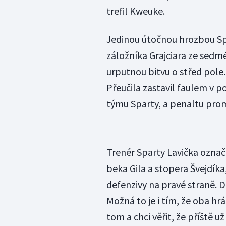
trefil Kweuke.
Jedinou útočnou hrozbou Sp
záložníka Grajciara ze sedm
urputnou bitvu o střed pole.
Přeučila zastavil faulem v p
týmu Sparty, a penaltu prom
Trenér Sparty Lavička označ
beka Gila a stopera Švejdíka,
defenzivy na pravé straně. Du
Možná to je i tím, že oba hrá
tom a chci věřit, že příště