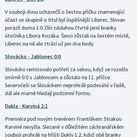
V souboji dvou uchazečů o šestou příčku znamenající
účast ve skupině o titul byl úspěšnější Liberec. Slovan
porazil doma 1:0 Zlín zásluhou čtvrté jarní branky
útočníka Libora Kozáka. Ševci zůstali na šestém místě,
Liberec na ně ale ztrácí už jen dva body.
Slovácko - Jablonec 0:0
Slovácko remizovalo potřetí za sebou, když se rozešlo
smírně 0:0 s Jabloncem a zůstalo na 11. příčce.
Severočeši se Slováckem neprohráli podesáté v řadě,
dál ale marně hledají podzimní formu.
Dukla - Karviná 2:1
Premiéra pod novým trenérem Františkem Strakou
Karviné nevyšla. Slezané v důležitém záchranářském
souboji prohráli na hřišti Dukly 1:2, když obě branky