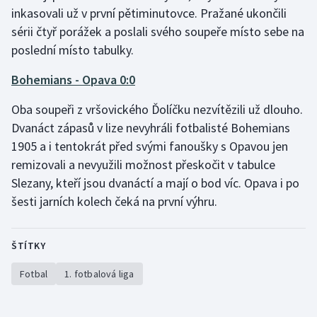
inkasovali už v první pětiminutovce. Pražané ukončili
sérii čtyř porážek a poslali svého soupeře místo sebe na
poslední místo tabulky.
Bohemians - Opava 0:0
Oba soupeři z vršovického Ďolíčku nezvítězili už dlouho.
Dvanáct zápasů v lize nevyhráli fotbalisté Bohemians
1905 a i tentokrát před svými fanoušky s Opavou jen
remizovali a nevyužili možnost přeskočit v tabulce
Slezany, kteří jsou dvanáctí a mají o bod víc. Opava i po
šesti jarních kolech čeká na první výhru.
ŠTÍTKY
Fotbal
1. fotbalová liga