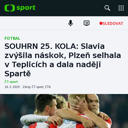
POPULÁRNÍ
SLEDOVAT
Fotbal
FOTBAL
SOUHRN 25. KOLA: Slavia
Hokej
zvýšila náskok, Plzeň selhala
v Teplicích a dala naději
Tenis
Spartě
Atletika
ČT sport
16. 3. 2019
|
Zdroj:
ČT sport
,
ČTK
Cyklistika
DALŠÍ SPORTY
Americký fotbal
NEPŘEHLÉDNĚTE