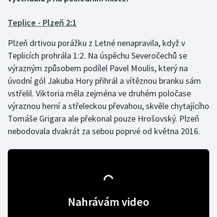
Teplice - Plzeň 2:1
Gymnastika
Plzeň drtivou porážku z Letné nenapravila, když v
Házená
Teplicích prohrála 1:2. Na úspěchu Severočechů se
výrazným způsobem podílel Pavel Moulis, který na
Jezdectví
úvodní gól Jakuba Hory přihrál a vítěznou branku sám
Judo
vstřelil. Viktoria měla zejména ve druhém poločase
výraznou herní a střeleckou převahou, skvěle chytajícího
Krasobruslení
Tomáše Grigara ale překonal pouze Hrošovský. Plzeň
nebodovala dvakrát za sebou poprvé od května 2016.
Lezení
Lyže a snowboard
Moderní pětiboj
Nahrávám video
Motorsport