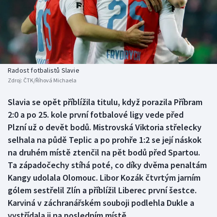
Baseball a softbal
Soutěže
Basketbal
Historické návraty
Biatlon
Aplikace ČT sport
Radost fotbalistů Slavie
Boby a skeleton
AZ kvíz
Zdroj:
ČTK/Říhová Michaela
Box
Slavia se opět příblížila titulu, když porazila Příbram
2:0 a po 25. kole první fotbalové ligy vede před
Curling
Plzní už o devět bodů. Mistrovská Viktoria střelecky
selhala na půdě Teplic a po prohře 1:2 se její náskok
Dostihy
na druhém místě ztenčil na pět bodů před Spartou.
Ta západočechy stíhá poté, co díky dvěma penaltám
Florbal
Kangy udolala Olomouc. Libor Kozák čtvrtým jarním
gólem sestřelil Zlín a příblížil Liberec první šestce.
Futsal
Karviná v záchranářském souboji podlehla Dukle a
vystřídala ji na posledním místě.
Golf