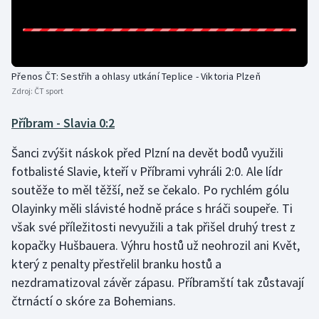
Olympijské hry
Parasport
Přenos ČT: Sestřih a ohlasy utkání Teplice - Viktoria Plzeň
Plavání
Zdroj:
ČT sport
Příbram - Slavia 0:2
Plážový volejbal
Šanci zvýšit náskok před Plzní na devět bodů využili
Ragby
fotbalisté Slavie, kteří v Příbrami vyhráli 2:0. Ale lídr
soutěže to měl těžší, než se čekalo. Po rychlém gólu
Rychlobruslení
Olayinky měli slávisté hodně práce s hráči soupeře. Ti
však své příležitosti nevyužili a tak přišel druhý trest z
Rychlostní kanoistika
kopačky Hušbauera. Výhru hostů už neohrozil ani Květ,
Short track
který z penalty přestřelil branku hostů a
nezdramatizoval závěr zápasu. Příbramští tak zůstavají
Sportovní střelba
čtrnáctí o skóre za Bohemians.