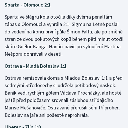
Stolní tenis
Sparta - Olomouc 2:1
Sparta ve šlágru kola otočila díky dvěma penaltám
Triatlon
zápas s Olomoucí a vyhrála 2:1. Sigmu na Letné poslal
do vedení na konci první půle Šimon Falta, ale po změně
Veslování
stran ze dvou pokutových kopů během pěti minut otočil
Vodní slalom
skóre Guélor Kanga. Hanáci navíc po vyloučení Martina
Nešpora dohrávali v deseti.
Volejbal
Ostrava - Mladá Boleslav 1:1
Ostatní
Ostrava remizovala doma s Mladou Boleslaví 1:1 a před
sedmými Středočechy si udržela pětibodový náskok.
Baník vedl rychlým gólem Václava Procházky, ale hosté
ještě před poločasem srovnali zásluhou střídajícího
Murise Mešanoviče. Ostravané přerušili sérii tří proher,
Boleslav na jaře ani pošesté neprohrála.
Liberec - Zlín 1:0