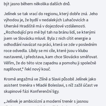
být jasno během několika dalších dnů.
Gymnastika
Jelínek se tak vrací do regionu, který dobře zná. Jeho
výhodou je, že bydlí v nedalekých Luhačovicích a
Házená
Uherské Hradiště má v dojezdové vzdálenosti.
„Rozhodující pro mě byl tah na bránu lidí, se kterými
Jezdectví
jsem ve Slovácku mluvil. Byla z nich cítit energie a
odhodlání navázat na práci, která se zde v posledním
Judo
roce odvedla. Líbily se mi cíle, které jsou v klubu
nastavené, i představa, kam chce Slovácko směřovat.
Krasobruslení
Věřím, že do této vize zapadnu a pomohu ji společně
Lezení
naplňovat,“ řekl nový kouč.
Kromě angažmá ve Zlíně a Slavii působil Jelínek jako
Lyže a snowboard
asistent trenéra v Mladé Boleslavi, s níž zažil účast ve
Moderní pětiboj
skupinové fázi Konferenční ligy.
„Jelínek je ambiciózní a moderní trenér s jasnou
Motorsport