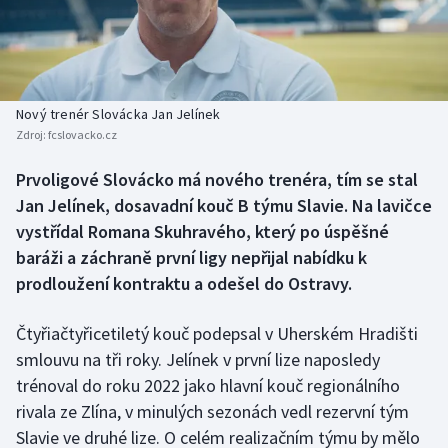
Baseball a softbal
Soutěže
Basketbal
Historické návraty
Biatlon
Aplikace ČT sport
Nový trenér Slovácka Jan Jelínek
Zdroj:
fcslovacko.cz
Boby a skeleton
AZ kvíz
Prvoligové Slovácko má nového trenéra, tím se stal
Jan Jelínek, dosavadní kouč B týmu Slavie. Na lavičce
Box
vystřídal Romana Skuhravého, který po úspěšné
Curling
baráži a záchraně první ligy nepřijal nabídku k
prodloužení kontraktu a odešel do Ostravy.
Dostihy
Čtyřiačtyřicetiletý kouč podepsal v Uherském Hradišti
Florbal
smlouvu na tři roky. Jelínek v první lize naposledy
trénoval do roku 2022 jako hlavní kouč regionálního
Futsal
rivala ze Zlína, v minulých sezonách vedl rezervní tým
Slavie ve druhé lize. O celém realizačním týmu by mělo
Golf