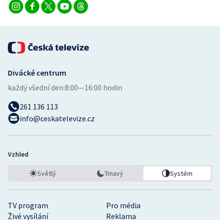
Divácké centrum
každý všední den:
8:00—16:00 hodin
261 136 113
info@ceskatelevize.cz
Vzhled
Světlý
Tmavý
Systém
TV program
Pro média
Živé vysílání
Reklama