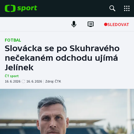
POPULÁRNÍ
SLEDOVAT
Fotbal
FOTBAL
Slovácka se po Skuhravého
Hokej
nečekaném odchodu ujímá
Jelínek
Tenis
ČT sport
Atletika
16. 6. 2026
16. 6. 2026
|
Zdroj:
ČTK
Cyklistika
DALŠÍ SPORTY
Americký fotbal
NEPŘEHLÉDNĚTE