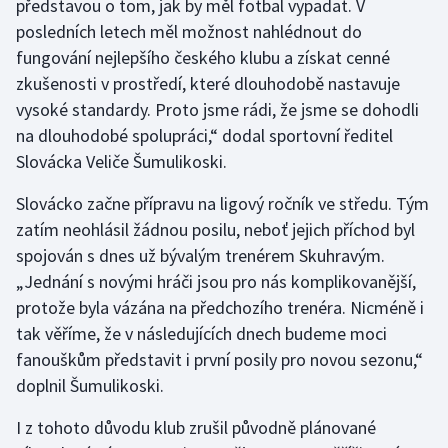
představou o tom, jak by měl fotbal vypadat. V
posledních letech měl možnost nahlédnout do
Olympijské hry
fungování nejlepšího českého klubu a získat cenné
Parasport
zkušenosti v prostředí, které dlouhodobě nastavuje
vysoké standardy. Proto jsme rádi, že jsme se dohodli
Plavání
na dlouhodobé spolupráci,“ dodal sportovní ředitel
Slovácka Veliče Šumulikoski.
Plážový volejbal
Slovácko začne přípravu na ligový ročník ve středu. Tým
Ragby
zatím neohlásil žádnou posilu, neboť jejich příchod byl
spojován s dnes už bývalým trenérem Skuhravým.
Rychlobruslení
„Jednání s novými hráči jsou pro nás komplikovanější,
protože byla vázána na předchozího trenéra. Nicméně i
Rychlostní kanoistika
tak věříme, že v následujících dnech budeme moci
fanouškům představit i první posily pro novou sezonu,“
Short track
doplnil Šumulikoski.
Sportovní střelba
I z tohoto důvodu klub zrušil původně plánované