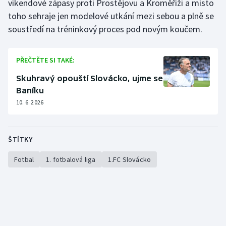
víkendové zápasy proti Prostějovu a Kroměříži a místo
Stolní tenis
toho sehraje jen modelové utkání mezi sebou a plně se
soustředí na tréninkový proces pod novým koučem.
Triatlon
Veslování
PŘEČTĚTE SI TAKÉ:
Skuhravý opouští Slovácko, ujme se
Vodní slalom
Baníku
10. 6. 2026
Volejbal
Ostatní
ŠTÍTKY
Fotbal
1. fotbalová liga
1.FC Slovácko