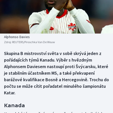
Baseball a softbal
Soutěže
Basketbal
Historické návraty
Biatlon
Aplikace ČT sport
Alphonso Davies
Boby a skeleton
AZ kvíz
Zdroj:
REUTERS/Piroschka Van De Wouw
Box
Skupina B mistrovství světa v sobě skrývá jeden z
pořádajících týmů Kanadu. Výběr s hvězdným
Curling
Alphonsem Daviesem nastoupí proti Švýcarsku, které
je stabilním účastníkem MS, a také překvapení
Dostihy
barážové kvalifikace Bosně a Hercegovině. Trochu do
počtu se může cítit pořadatel minulého šampionátu
Florbal
Katar.
Futsal
Kanada
Golf