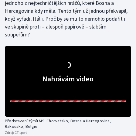
jednoho z nejtechničtějších hráčů, které Bosna a
Stolní tenis
Hercegovina kdy měla. Tento tým už jednou překvapil,
když vyřadil Itálii. Proč by se mu to nemohlo podařit i
Triatlon
ve skupině proti – alespoň papírově – slabším
Veslování
soupeřům?
Vodní slalom
Volejbal
Ostatní
Nahrávám video
Představení týmů MS: Chorvatsko, Bosna a Hercegovina,
Rakousko, Belgie
Zdroj:
ČT sport