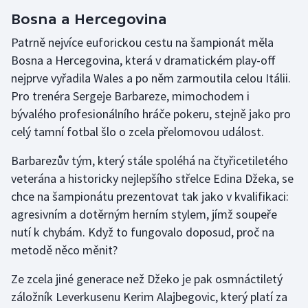
Bosna a Hercegovina
Olympijské hry
Patrně nejvíce euforickou cestu na šampionát měla
Parasport
Bosna a Hercegovina, která v dramatickém play-off
nejprve vyřadila Wales a po něm zarmoutila celou Itálii.
Plavání
Pro trenéra Sergeje Barbareze, mimochodem i
bývalého profesionálního hráče pokeru, stejně jako pro
Plážový volejbal
celý tamní fotbal šlo o zcela přelomovou událost.
Ragby
Barbarezův tým, který stále spoléhá na čtyřicetiletého
veterána a historicky nejlepšího střelce Edina Džeka, se
Rychlobruslení
chce na šampionátu prezentovat tak jako v kvalifikaci:
agresivním a dotěrným herním stylem, jímž soupeře
Rychlostní kanoistika
nutí k chybám. Když to fungovalo doposud, proč na
metodě něco měnit?
Short track
Ze zcela jiné generace než Džeko je pak osmnáctiletý
Sportovní střelba
záložník Leverkusenu Kerim Alajbegovic, který platí za