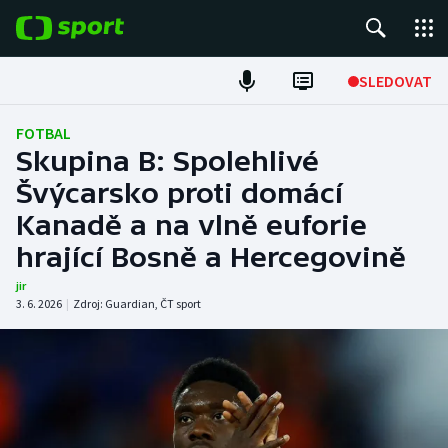
POPULÁRNÍ
SLEDOVAT
Fotbal
FOTBAL
Skupina B: Spolehlivé
Hokej
Švýcarsko proti domácí
Kanadě a na vlně euforie
Tenis
hrající Bosně a Hercegovině
Atletika
jir
3. 6. 2026
|
Zdroj:
Guardian
,
ČT sport
Cyklistika
DALŠÍ SPORTY
Americký fotbal
NEPŘEHLÉDNĚTE