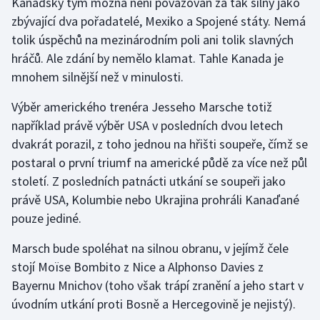
Kanadský tým možná není považován za tak silný jako
zbývající dva pořadatelé, Mexiko a Spojené státy. Nemá
Gymnastika
tolik úspěchů na mezinárodním poli ani tolik slavných
hráčů. Ale zdání by nemělo klamat. Tahle Kanada je
Házená
mnohem silnější než v minulosti.
Jezdectví
Výběr amerického trenéra Jesseho Marsche totiž
například právě výběr USA v posledních dvou letech
Judo
dvakrát porazil, z toho jednou na hřišti soupeře, čímž se
postaral o první triumf na americké půdě za více než půl
Krasobruslení
století. Z posledních patnácti utkání se soupeři jako
právě USA, Kolumbie nebo Ukrajina prohráli Kanaďané
Lezení
pouze jediné.
Lyže a snowboard
Marsch bude spoléhat na silnou obranu, v jejímž čele
stojí Moïse Bombito z Nice a Alphonso Davies z
Moderní pětiboj
Bayernu Mnichov (toho však trápí zranění a jeho start v
úvodním utkání proti Bosně a Hercegovině je nejistý).
Motorsport