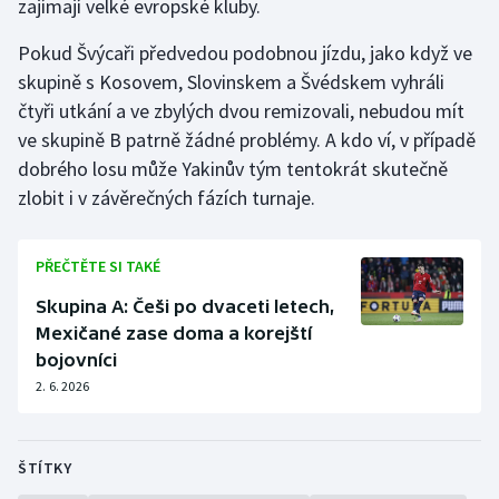
zajímají velké evropské kluby.
Pokud Švýcaři předvedou podobnou jízdu, jako když ve
skupině s Kosovem, Slovinskem a Švédskem vyhráli
čtyři utkání a ve zbylých dvou remizovali, nebudou mít
ve skupině B patrně žádné problémy. A kdo ví, v případě
dobrého losu může Yakinův tým tentokrát skutečně
zlobit i v závěrečných fázích turnaje.
PŘEČTĚTE SI TAKÉ
Skupina A: Češi po dvaceti letech,
Mexičané zase doma a korejští
bojovníci
2. 6. 2026
ŠTÍTKY