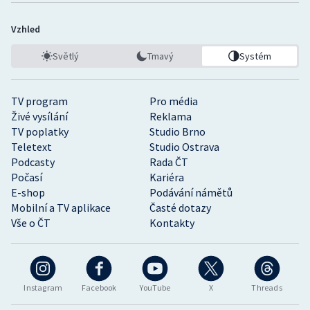
Vzhled
Světlý
Tmavý
Systém
TV program
Pro média
Živé vysílání
Reklama
TV poplatky
Studio Brno
Teletext
Studio Ostrava
Podcasty
Rada ČT
Počasí
Kariéra
E-shop
Podávání námětů
Mobilní a TV aplikace
Časté dotazy
Vše o ČT
Kontakty
Instagram
Facebook
YouTube
X
Threads