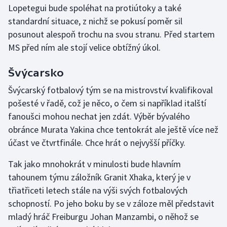
Lopetegui bude spoléhat na protiútoky a také
standardní situace, z nichž se pokusí poměr sil
posunout alespoň trochu na svou stranu. Před startem
MS před ním ale stojí velice obtížný úkol.
Švýcarsko
Švýcarský fotbalový tým se na mistrovství kvalifikoval
pošesté v řadě, což je něco, o čem si například italští
fanoušci mohou nechat jen zdát. Výběr bývalého
obránce Murata Yakina chce tentokrát ale ještě více než
účast ve čtvrtfinále. Chce hrát o nejvyšší příčky.
Tak jako mnohokrát v minulosti bude hlavním
tahounem týmu záložník Granit Xhaka, který je v
třiatřiceti letech stále na výši svých fotbalových
schopností. Po jeho boku by se v záloze měl představit
mladý hráč Freiburgu Johan Manzambi, o něhož se