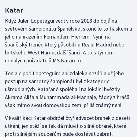
Katar
Když Julen Lopetegui vedl v roce 2018 do bojů na
světovém šampionátu Španělsko, skončilo to fiaskem a
jeho nahrazením Fernandem Hierrem. Nyní má
španělský trenér, který působil i u Realu Madrid nebo
britského West Hamu, další šanci. A to s týmem
minulých pořadatelů MS Katarem.
Ten ale pod Lopeteguim ani zdaleka nezáří a už jeho
postup na samotný šampionát byl z kategorie
ušmudlaných. Katařané spoléhají na lokální hvězdy
Akrama Alífa a Muhammada al-Mannaje, žádný z hráčů
však mimo svou domovskou zemi příliš známý není.
V kvalifikaci Katar obdržel čtyřiadvacet branek z deseti
utkání, jen stěží se tak dá mluvit o silné obraně, která
proti silnějším soupeřům bude dostávat zabrat.