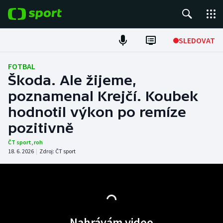
POPULÁRNÍ
SLEDOVAT
Fotbal
FOTBAL
Škoda. Ale žijeme,
Hokej
poznamenal Krejčí. Koubek
hodnotil výkon po remíze
Tenis
pozitivně
Atletika
ČT sport
,
roh
18. 6. 2026
|
Zdroj:
ČT sport
Cyklistika
DALŠÍ SPORTY
Americký fotbal
NEPŘEHLÉDNĚTE
Nahrávám video