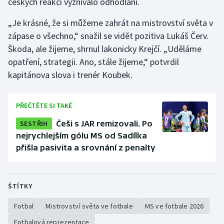
českých reakcí vyznívalo odhodlání.
„Je krásné, že si můžeme zahrát na mistrovství světa v
zápase o všechno,“ snažil se vidět pozitiva Lukáš Červ.
Škoda, ale žijeme, shrnul lakonicky Krejčí. „Uděláme
opatření, strategii. Ano, stále žijeme,“ potvrdil
kapitánova slova i trenér Koubek.
PŘEČTĚTE SI TAKÉ
SESTŘIH
Češi s JAR remizovali. Po
nejrychlejším gólu MS od Sadílka
přišla pasivita a srovnání z penalty
ŠTÍTKY
Fotbal
Mistrovství světa ve fotbale
MS ve fotbale 2026
Fotbalová reprezentace