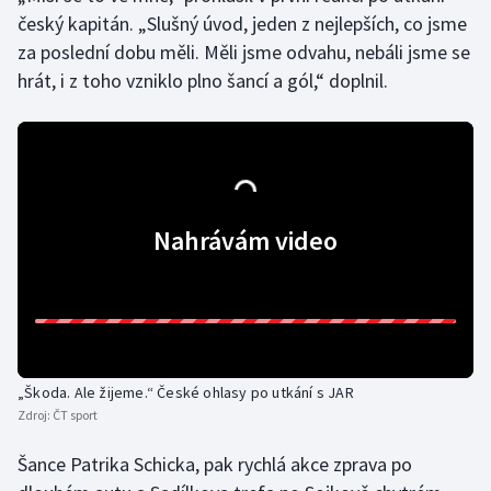
český kapitán. „Slušný úvod, jeden z nejlepších, co jsme
za poslední dobu měli. Měli jsme odvahu, nebáli jsme se
Gymnastika
hrát, i z toho vzniklo plno šancí a gól,“ doplnil.
Házená
Jezdectví
Judo
Nahrávám video
Krasobruslení
Lezení
Lyže a snowboard
„Škoda. Ale žijeme.“ České ohlasy po utkání s JAR
Zdroj:
ČT sport
Moderní pětiboj
Šance Patrika Schicka, pak rychlá akce zprava po
Motorsport