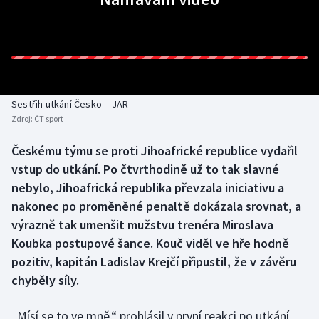
Baseball a softbal
Soutěže
Basketbal
Historické návraty
Biatlon
Aplikace ČT sport
Sestřih utkání Česko – JAR
Boby a skeleton
AZ kvíz
Zdroj:
ČT sport
Box
Českému týmu se proti Jihoafrické republice vydařil
vstup do utkání. Po čtvrthodině už to tak slavné
Curling
nebylo, Jihoafrická republika převzala iniciativu a
nakonec po proměněné penaltě dokázala srovnat, a
Dostihy
výrazně tak umenšit mužstvu trenéra Miroslava
Koubka postupové šance. Kouč viděl ve hře hodně
Florbal
pozitiv, kapitán Ladislav Krejčí připustil, že v závěru
chyběly síly.
Futsal
„Mísí se to ve mně,“ prohlásil v první reakci po utkání
Golf