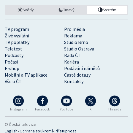
Světlý
Tmavý
Systém
TV program
Pro média
Živé vysílání
Reklama
TV poplatky
Studio Brno
Teletext
Studio Ostrava
Podcasty
Rada ČT
Počasí
Kariéra
E-shop
Podávání námětů
Mobilní a TV aplikace
Časté dotazy
Vše o ČT
Kontakty
Instagram
Facebook
YouTube
X
Threads
© Česká televize
•
•
English
Ochrana soukromí
Přístupnost