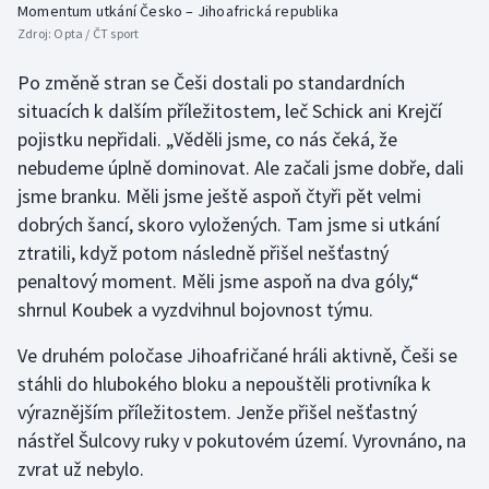
Momentum utkání Česko – Jihoafrická republika
Stolní tenis
Zdroj:
Opta / ČT sport
Triatlon
Po změně stran se Češi dostali po standardních
situacích k dalším příležitostem, leč Schick ani Krejčí
Veslování
pojistku nepřidali. „Věděli jsme, co nás čeká, že
nebudeme úplně dominovat. Ale začali jsme dobře, dali
Vodní slalom
jsme branku. Měli jsme ještě aspoň čtyři pět velmi
dobrých šancí, skoro vyložených. Tam jsme si utkání
Volejbal
ztratili, když potom následně přišel nešťastný
Ostatní
penaltový moment. Měli jsme aspoň na dva góly,“
shrnul Koubek a vyzdvihnul bojovnost týmu.
Ve druhém poločase Jihoafričané hráli aktivně, Češi se
stáhli do hlubokého bloku a nepouštěli protivníka k
výraznějším příležitostem. Jenže přišel nešťastný
nástřel Šulcovy ruky v pokutovém území. Vyrovnáno, na
zvrat už nebylo.