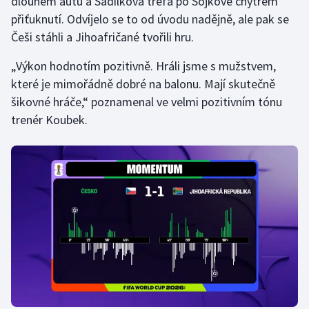
dlouhém autu a Sadílkova trefa po Sojkově chytrém
přiťuknutí. Odvíjelo se to od úvodu nadějně, ale pak se
Olympijské hry
Češi stáhli a Jihoafričané tvořili hru.
Parasport
„Výkon hodnotím pozitivně. Hráli jsme s mužstvem,
které je mimořádně dobré na balonu. Mají skutečně
Plavání
šikovné hráče,“ poznamenal ve velmi pozitivním tónu
trenér Koubek.
Plážový volejbal
Ragby
Rychlobruslení
Rychlostní kanoistika
Short track
Sportovní střelba