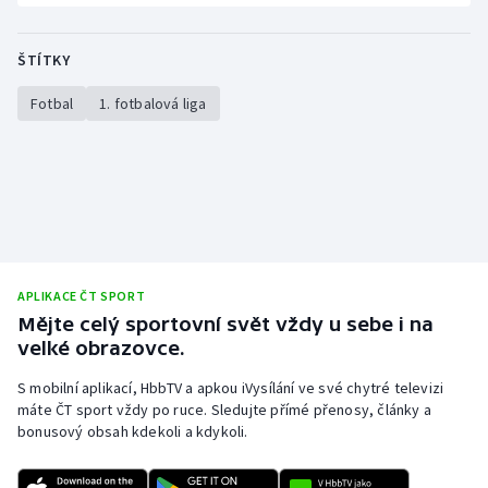
Stolní tenis
ŠTÍTKY
Triatlon
Fotbal
1. fotbalová liga
Veslování
Vodní slalom
Volejbal
Ostatní
APLIKACE ČT SPORT
Mějte celý sportovní svět vždy u sebe i na
velké obrazovce.
S mobilní aplikací, HbbTV a apkou iVysílání ve své chytré televizi
máte ČT sport vždy po ruce. Sledujte přímé přenosy, články a
bonusový obsah kdekoli a kdykoli.