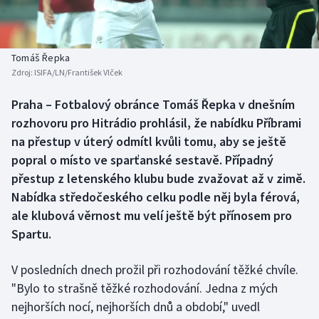
Baseball a softbal
Soutěže
Basketbal
Historické návraty
Tomáš Řepka
Zdroj:
ISIFA/LN/František Vlček
Biatlon
Aplikace ČT sport
Praha – Fotbalový obránce Tomáš Řepka v dnešním
Boby a skeleton
AZ kvíz
rozhovoru pro Hitrádio prohlásil, že nabídku Příbrami
na přestup v úterý odmítl kvůli tomu, aby se ještě
Box
popral o místo ve sparťanské sestavě. Případný
přestup z letenského klubu bude zvažovat až v zimě.
Curling
Nabídka středočeského celku podle něj byla férová,
ale klubová věrnost mu velí ještě být přínosem pro
Dostihy
Spartu.
Florbal
V posledních dnech prožil při rozhodování těžké chvíle.
Futsal
"Bylo to strašně těžké rozhodování. Jedna z mých
nejhorších nocí, nejhorších dnů a období," uvedl
Golf