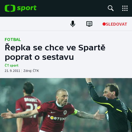
POPULÁRNÍ
SLEDOVAT
Fotbal
FOTBAL
Řepka se chce ve Spartě
Hokej
poprat o sestavu
Tenis
ČT sport
21. 9. 2011
|
Zdroj:
ČTK
Atletika
Cyklistika
DALŠÍ SPORTY
Americký fotbal
NEPŘEHLÉDNĚTE