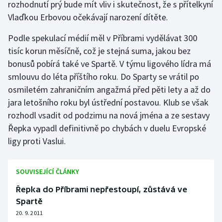
rozhodnutí prý bude mít vliv i skutečnost, že s přítelkyní
Olympijské hry
Vlaďkou Erbovou očekávají narození dítěte.
Podle spekulací médií měl v Příbrami vydělávat 300
Parasport
tisíc korun měsíčně, což je stejná suma, jakou bez
Plavání
bonusů pobírá také ve Spartě. V týmu ligového lídra má
smlouvu do léta příštího roku. Do Sparty se vrátil po
Plážový volejbal
osmiletém zahraničním angažmá před pěti lety a až do
jara letošního roku byl ústřední postavou. Klub se však
Ragby
rozhodl vsadit od podzimu na nová jména a ze sestavy
Řepka vypadl definitivně po chybách v duelu Evropské
Rychlobruslení
ligy proti Vaslui.
Rychlostní kanoistika
SOUVISEJÍCÍ ČLÁNKY
Short track
Řepka do Příbrami nepřestoupí, zůstává ve
Spartě
Sportovní střelba
20. 9. 2011