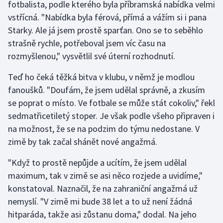
fotbalista, podle kterého byla příbramská nabídka velmi
vstřícná. "Nabídka byla férová, přímá a vážím si i pana
Gymnastika
Starky. Ale já jsem prostě sparťan. Ono se to seběhlo
strašně rychle, potřeboval jsem víc času na
Házená
rozmyšlenou," vysvětlil své úterní rozhodnutí.
Jezdectví
Teď ho čeká těžká bitva v klubu, v němž je modlou
fanoušků. "Doufám, že jsem udělal správně, a zkusím
Judo
se poprat o místo. Ve fotbale se může stát cokoliv," řekl
sedmatřicetiletý stoper. Je však podle všeho připraven i
Krasobruslení
na možnost, že se na podzim do týmu nedostane. V
zimě by tak začal shánět nové angažmá.
Lezení
"Když to prostě nepůjde a ucítím, že jsem udělal
Lyže a snowboard
maximum, tak v zimě se asi něco rozjede a uvidíme,"
konstatoval. Naznačil, že na zahraniční angažmá už
Moderní pětiboj
nemyslí. "V zimě mi bude 38 let a to už není žádná
hitparáda, takže asi zůstanu doma," dodal. Na jeho
Motorsport