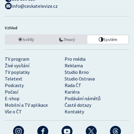
info@ceskatelevize.cz
Vzhled
Světlý
Tmavý
Systém
TV program
Pro média
Živé vysílání
Reklama
TV poplatky
Studio Brno
Teletext
Studio Ostrava
Podcasty
Rada ČT
Počasí
Kariéra
E-shop
Podávání námětů
Mobilní a TV aplikace
Časté dotazy
Vše o ČT
Kontakty