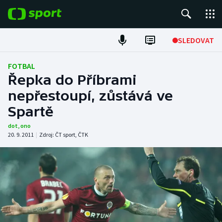
POPULÁRNÍ
SLEDOVAT
Fotbal
FOTBAL
Řepka do Příbrami
Hokej
nepřestoupí, zůstává ve
Spartě
Tenis
dot
,
ono
Atletika
20. 9. 2011
|
Zdroj:
ČT sport
,
ČTK
Cyklistika
DALŠÍ SPORTY
Americký fotbal
NEPŘEHLÉDNĚTE