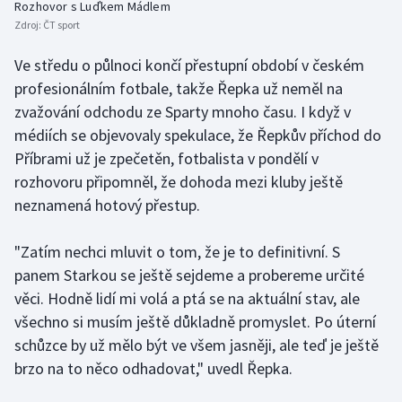
Rozhovor s Luďkem Mádlem
Olympijské hry
Zdroj:
ČT sport
Ve středu o půlnoci končí přestupní období v českém
Parasport
profesionálním fotbale, takže Řepka už neměl na
zvažování odchodu ze Sparty mnoho času. I když v
Plavání
médiích se objevovaly spekulace, že Řepkův příchod do
Plážový volejbal
Příbrami už je zpečetěn, fotbalista v pondělí v
rozhovoru připomněl, že dohoda mezi kluby ještě
Ragby
neznamená hotový přestup.
Rychlobruslení
"Zatím nechci mluvit o tom, že je to definitivní. S
panem Starkou se ještě sejdeme a probereme určité
Rychlostní kanoistika
věci. Hodně lidí mi volá a ptá se na aktuální stav, ale
všechno si musím ještě důkladně promyslet. Po úterní
Short track
schůzce by už mělo být ve všem jasněji, ale teď je ještě
brzo na to něco odhadovat," uvedl Řepka.
Sportovní střelba