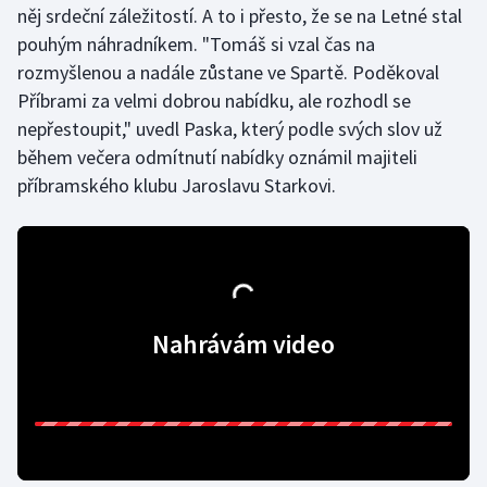
něj srdeční záležitostí. A to i přesto, že se na Letné stal
pouhým náhradníkem. "Tomáš si vzal čas na
Gymnastika
rozmyšlenou a nadále zůstane ve Spartě. Poděkoval
Příbrami za velmi dobrou nabídku, ale rozhodl se
Házená
nepřestoupit," uvedl Paska, který podle svých slov už
Jezdectví
během večera odmítnutí nabídky oznámil majiteli
příbramského klubu Jaroslavu Starkovi.
Judo
Krasobruslení
Lezení
Nahrávám video
Lyže a snowboard
Moderní pětiboj
Motorsport