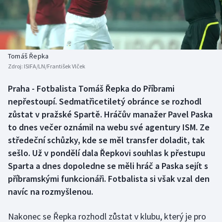
Baseball a softbal
Soutěže
Basketbal
Historické návraty
Biatlon
Aplikace ČT sport
Tomáš Řepka
Zdroj:
ISIFA/LN/František Vlček
Boby a skeleton
AZ kvíz
Praha - Fotbalista Tomáš Řepka do Příbrami
nepřestoupí. Sedmatřicetiletý obránce se rozhodl
Box
zůstat v pražské Spartě. Hráčův manažer Pavel Paska
Curling
to dnes večer oznámil na webu své agentury ISM. Ze
středeční schůzky, kde se měl transfer doladit, tak
Dostihy
sešlo. Už v pondělí dala Řepkovi souhlas k přestupu
Sparta a dnes dopoledne se měli hráč a Paska sejít s
Florbal
příbramskými funkcionáři. Fotbalista si však vzal den
navíc na rozmyšlenou.
Futsal
Nakonec se Řepka rozhodl zůstat v klubu, který je pro
Golf