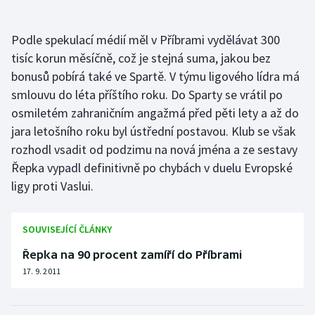
Stolní tenis
Podle spekulací médií měl v Příbrami vydělávat 300
Triatlon
tisíc korun měsíčně, což je stejná suma, jakou bez
bonusů pobírá také ve Spartě. V týmu ligového lídra má
Veslování
smlouvu do léta příštího roku. Do Sparty se vrátil po
Vodní slalom
osmiletém zahraničním angažmá před pěti lety a až do
jara letošního roku byl ústřední postavou. Klub se však
Volejbal
rozhodl vsadit od podzimu na nová jména a ze sestavy
Řepka vypadl definitivně po chybách v duelu Evropské
Ostatní
ligy proti Vaslui.
SOUVISEJÍCÍ ČLÁNKY
Řepka na 90 procent zamíří do Příbrami
17. 9. 2011