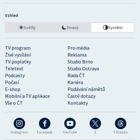
Vzhled
Světlý
Tmavý
Systém
TV program
Pro média
Živé vysílání
Reklama
TV poplatky
Studio Brno
Teletext
Studio Ostrava
Podcasty
Rada ČT
Počasí
Kariéra
E-shop
Podávání námětů
Mobilní a TV aplikace
Časté dotazy
Vše o ČT
Kontakty
Instagram
Facebook
YouTube
X
Threads