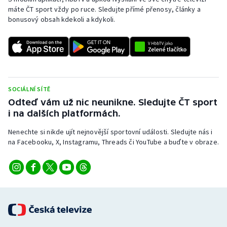
Stolní tenis
máte ČT sport vždy po ruce. Sledujte přímé přenosy, články a
bonusový obsah kdekoli a kdykoli.
Triatlon
Veslování
Vodní slalom
SOCIÁLNÍ SÍTĚ
Odteď vám už nic neunikne. Sledujte ČT sport
Volejbal
i na dalších platformách.
Ostatní
Nenechte si nikde ujít nejnovější sportovní události. Sledujte nás i
na Facebooku, X, Instagramu, Threads či YouTube a buďte v obraze.