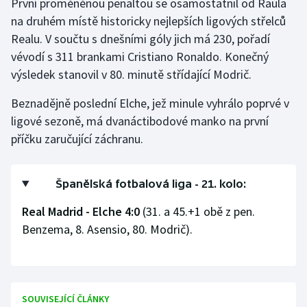
První proměněnou penaltou se osamostatnil od Raúla
na druhém místě historicky nejlepších ligových střelců
Gymnastika
Realu. V součtu s dnešními góly jich má 230, pořadí
vévodí s 311 brankami Cristiano Ronaldo. Konečný
Házená
výsledek stanovil v 80. minutě střídající Modrič.
Jezdectví
Beznadějně poslední Elche, jež minule vyhrálo poprvé v
ligové sezoně, má dvanáctibodové manko na první
Judo
příčku zaručující záchranu.
Krasobruslení
Španělská fotbalová liga - 21. kolo:
Lezení
Real Madrid - Elche 4:0
(31. a 45.+1 obě z pen.
Benzema, 8. Asensio, 80. Modrič).
Lyže a snowboard
Moderní pětiboj
Motorsport
SOUVISEJÍCÍ ČLÁNKY