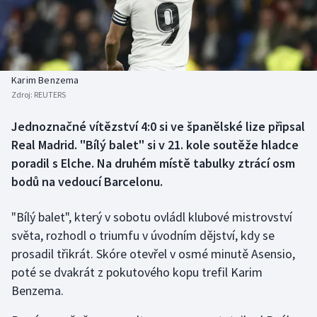
Baseball a softbal
Soutěže
Basketbal
Historické návraty
Biatlon
Aplikace ČT sport
Karim Benzema
Zdroj:
REUTERS
Boby a skeleton
AZ kvíz
Jednoznačné vítězství 4:0 si ve španělské lize připsal
Real Madrid. "Bílý balet" si v 21. kole soutěže hladce
Box
poradil s Elche. Na druhém místě tabulky ztrácí osm
Curling
bodů na vedoucí Barcelonu.
Dostihy
"Bílý balet", který v sobotu ovládl klubové mistrovství
světa, rozhodl o triumfu v úvodním dějství, kdy se
Florbal
prosadil třikrát. Skóre otevřel v osmé minutě Asensio,
poté se dvakrát z pokutového kopu trefil Karim
Futsal
Benzema.
Golf