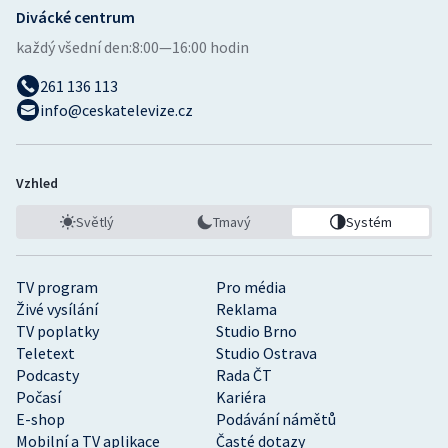
Divácké centrum
každý všední den:
8:00—16:00 hodin
261 136 113
info@ceskatelevize.cz
Vzhled
Světlý
Tmavý
Systém
TV program
Pro média
Živé vysílání
Reklama
TV poplatky
Studio Brno
Teletext
Studio Ostrava
Podcasty
Rada ČT
Počasí
Kariéra
E-shop
Podávání námětů
Mobilní a TV aplikace
Časté dotazy