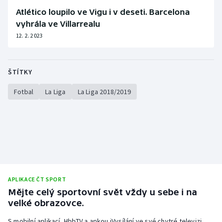
Atlético loupilo ve Vigu i v deseti. Barcelona
Olympijské hry
vyhrála ve Villarrealu
12. 2. 2023
Parasport
Plavání
ŠTÍTKY
Plážový volejbal
Fotbal
La Liga
La Liga 2018/2019
Ragby
Rychlobruslení
Rychlostní kanoistika
APLIKACE ČT SPORT
Short track
Mějte celý sportovní svět vždy u sebe i na
velké obrazovce.
Sportovní střelba
S mobilní aplikací, HbbTV a apkou iVysílání ve své chytré televizi