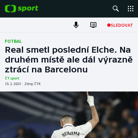
POPULÁRNÍ
SLEDOVAT
Fotbal
FOTBAL
Real smetl poslední Elche. Na
Hokej
druhém místě ale dál výrazně
ztrácí na Barcelonu
Tenis
ČT sport
Atletika
15. 2. 2023
|
Zdroj:
ČTK
Cyklistika
DALŠÍ SPORTY
Americký fotbal
NEPŘEHLÉDNĚTE