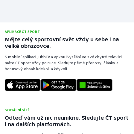
Stolní tenis
Triatlon
APLIKACE ČT SPORT
Veslování
Mějte celý sportovní svět vždy u sebe i na
velké obrazovce.
Vodní slalom
S mobilní aplikací, HbbTV a apkou iVysílání ve své chytré televizi
Volejbal
máte ČT sport vždy po ruce. Sledujte přímé přenosy, články a
bonusový obsah kdekoli a kdykoli.
Ostatní
SOCIÁLNÍ SÍTĚ
Odteď vám už nic neunikne. Sledujte ČT sport
i na dalších platformách.