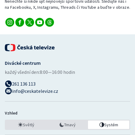
Nenechte si nikde ujít nejnovější sportovní události. Sledujte nás i
na Facebooku, X, Instagramu, Threads či YouTube a buďte v obraze.
Divácké centrum
každý všední den:
8:00—16:00 hodin
261 136 113
info@ceskatelevize.cz
Vzhled
Světlý
Tmavý
Systém