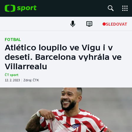
POPULÁRNÍ
SLEDOVAT
Fotbal
FOTBAL
Atlético loupilo ve Vigu i v
Hokej
deseti. Barcelona vyhrála ve
Villarrealu
Tenis
ČT sport
Atletika
12. 2. 2023
|
Zdroj:
ČTK
Cyklistika
DALŠÍ SPORTY
Americký fotbal
NEPŘEHLÉDNĚTE