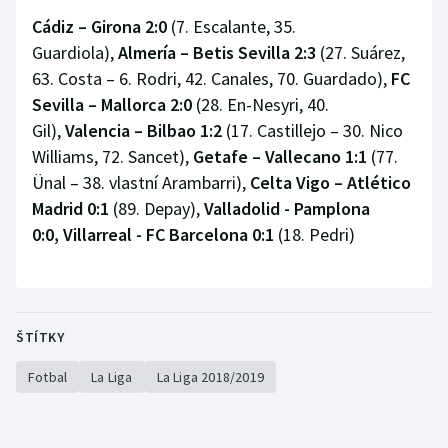
Cádiz – Girona 2:0
(7. Escalante, 35.
Olympijské hry
Guardiola),
Almería – Betis Sevilla 2:3
(27. Suárez,
63. Costa – 6. Rodri, 42. Canales, 70. Guardado),
FC
Parasport
Sevilla – Mallorca 2:0
(28. En-Nesyri, 40.
Plavání
Gil),
Valencia – Bilbao 1:2
(17. Castillejo – 30. Nico
Williams, 72. Sancet),
Getafe – Vallecano 1:1
(77.
Plážový volejbal
Ünal – 38. vlastní Arambarri),
Celta Vigo – Atlético
Madrid 0:1
(89. Depay),
Valladolid - Pamplona
Ragby
0:0,
Villarreal - FC Barcelona 0:1
(18. Pedri)
Rychlobruslení
Rychlostní kanoistika
ŠTÍTKY
Short track
Fotbal
La Liga
La Liga 2018/2019
Sportovní střelba