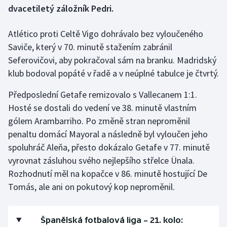
dvacetiletý záložník Pedri.
Gymnastika
Atlético proti Celtě Vigo dohrávalo bez vyloučeného
Saviče, který v 70. minutě stažením zabránil
Házená
Seferovičovi, aby pokračoval sám na branku. Madridský
Jezdectví
klub bodoval popáté v řadě a v neúplné tabulce je čtvrtý.
Předposlední Getafe remizovalo s Vallecanem 1:1.
Judo
Hosté se dostali do vedení ve 38. minutě vlastním
gólem Arambarriho. Po změně stran neproměnil
Krasobruslení
penaltu domácí Mayoral a následně byl vyloučen jeho
Lezení
spoluhráč Aleňa, přesto dokázalo Getafe v 77. minutě
vyrovnat zásluhou svého nejlepšího střelce Ünala.
Lyže a snowboard
Rozhodnutí měl na kopačce v 86. minutě hostující De
Tomás, ale ani on pokutový kop neproměnil.
Moderní pětiboj
Motorsport
Španělská fotbalová liga – 21. kolo: