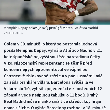
Baseball a softbal
Soutěže
Basketbal
Historické návraty
Biatlon
Aplikace ČT sport
Memphis Depay oslavuje svůj první gól v dresu Atlética Madrid
Zdroj:
REUTERS
Boby a skeleton
AZ kvíz
Gólem v 89. minutě, o který se postarala lednová
posila Memphis Depay, vyhrálo Atlético Madrid v 21.
Box
kole španělské nejvyšší soutěže na stadionu Celty
Curling
Vigo. Nizozemský reprezentant se těsně před
koncem nejrychleji zorientoval ve vápně po
Dostihy
Carrascově zblokované střele a v pádu usměrnil míč
za záda brankáře Villara. Barcelona zvítězila ve
Florbal
Villarrealu 1:0, vyhrála pojedenácté z posledních 12
zápasů a vede neúplnou tabulku o 11 bodů. Druhý
Futsal
Real Madrid může manko snížit ve středu, kdy hraje
doma s Elche. O výhře Barcelony rozhodl v 18. minutě
Golf