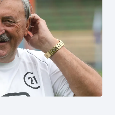
Moderní pětiboj
Triatlon
Motorsport
Veslování
Olympijské hry
Vodní slalom
Parasport
Volejbal
Plavání
Ostatní
Plážový volejbal