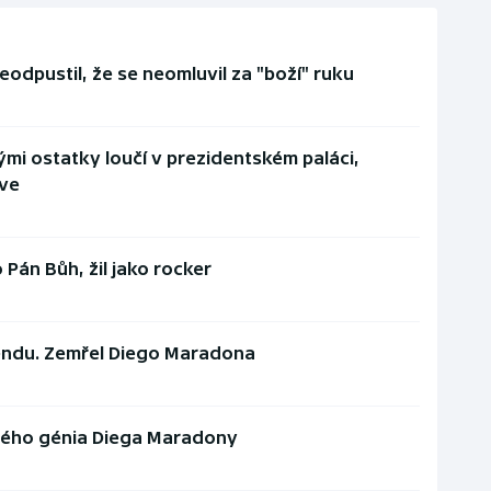
odpustil, že se neomluvil za "boží" ruku
mi ostatky loučí v prezidentském paláci,
íve
 Pán Bůh, žil jako rocker
gendu. Zemřel Diego Maradona
ného génia Diega Maradony