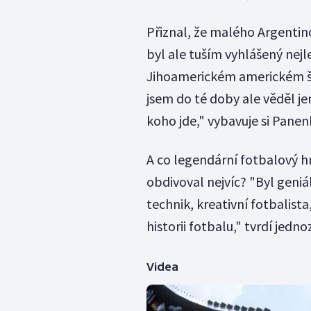
Přiznal, že malého Argentin
byl ale tuším vyhlášený nej
Jihoamerickém americkém ša
jsem do té doby ale věděl jen
koho jde," vybavuje si Panen
A co legendární fotbalový h
obdivoval nejvíc? "Byl geniál
technik, kreativní fotbalist
historii fotbalu," tvrdí jedn
Videa