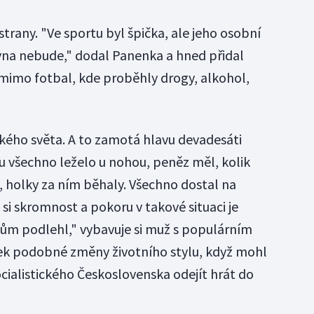
rany. "Ve sportu byl špička, ale jeho osobní
ovna nebude," dodal Panenka a hned přidal
mimo fotbal, kde proběhly drogy, alkohol,
lkého světa. A to zamotá hlavu devadesáti
 všechno leželo u nohou, peněz měl, kolik
v, holky za ním běhaly. Všechno dostal na
si skromnost a pokoru v takové situaci je
ům podlehl," vybavuje si muž s populárním
mek podobné změny životního stylu, když mohl
socialistického Československa odejít hrát do