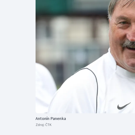
Curling
Dostihy
Florbal
Futsal
Golf
Gymnastika
Antonín Panenka
Zdroj:
ČTK