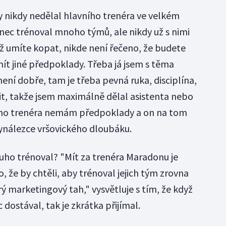
 nikdy nedělal hlavního trenéra ve velkém
inec trénoval mnoho týmů, ale nikdy už s nimi
ž umíte kopat, nikde není řečeno, že budete
ít jiné předpoklady. Třeba já jsem s těma
ní dobře, tam je třeba pevná ruka, disciplína,
t, takže jsem maximálně dělal asistenta nebo
ího trenéra nemám předpoklady a on na tom
vynálezce vršovického dloubáku.
uho trénoval? "Mít za trenéra Maradonu je
o, že by chtěli, aby trénoval jejich tým zrovna
rý marketingový tah," vysvětluje s tím, že když
dostával, tak je zkrátka přijímal.