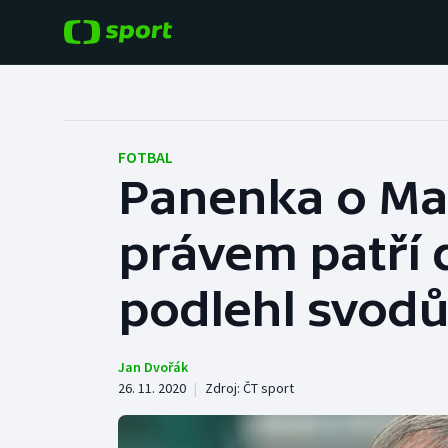
POPULÁRNÍ
DALŠÍ SPORTY
Fotbal
Americký fotbal
FOTBAL
Panenka o Mar
Hokej
Baseball a softbal
právem patří 
Tenis
Basketbal
Atletika
podlehl svod
Biatlon
Cyklistika
Boby a skeleton
Jan Dvořák
26. 11. 2020
|
Zdroj:
ČT sport
Box