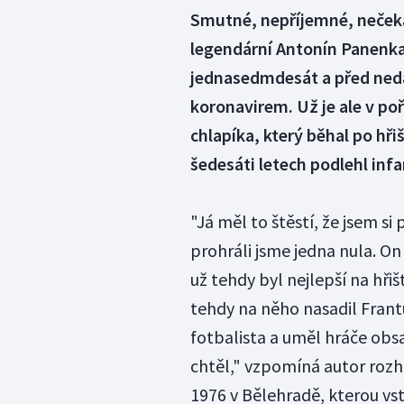
Smutné, nepříjemné, neček
legendární Antonín Panenka
jednasedmdesát a před nedá
koronavirem. Už je ale v po
chlapíka, který běhal po hři
šedesáti letech podlehl infa
"Já měl to štěstí, že jsem si
prohráli jsme jedna nula. On
už tehdy byl nejlepší na hřiš
tehdy na něho nasadil Fran
fotbalista a uměl hráče obsa
chtěl," vzpomíná autor rozho
1976 v Bělehradě, kterou vst