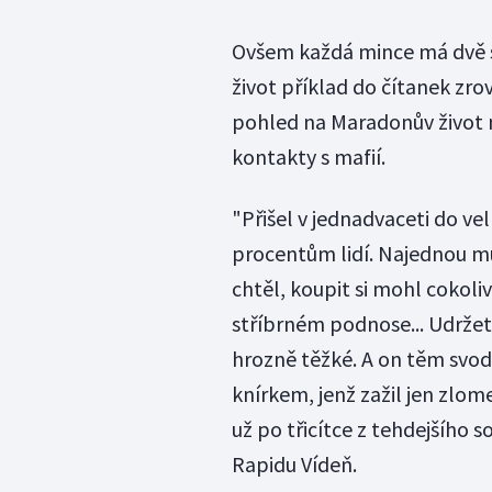
Ovšem každá mince má dvě st
život příklad do čítanek zr
pohled na Maradonův život 
kontakty s mafií.
"Přišel v jednadvaceti do ve
procentům lidí. Najednou mu
chtěl, koupit si mohl cokoli
stříbrném podnose... Udržet 
hrozně těžké. A on těm svod
knírkem, jenž zažil jen zlo
už po třicítce z tehdejšího 
Rapidu Vídeň.