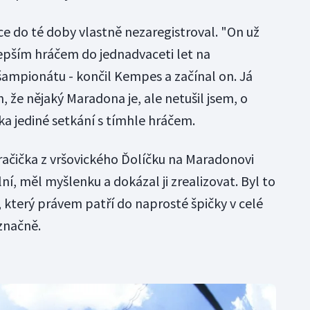
ce do té doby vlastně nezaregistroval. "On už
lepším hráčem do jednadvaceti let na
mpionátu - končil Kempes a začínal on. Já
, že nějaký Maradona je, ale netušil jsem, o
ka jediné setkání s tímhle hráčem.
račička z vršovického Ďolíčku na Maradonovi
ní, měl myšlenku a dokázal ji zrealizovat. Byl to
a, který právem patří do naprosté špičky v celé
označně.