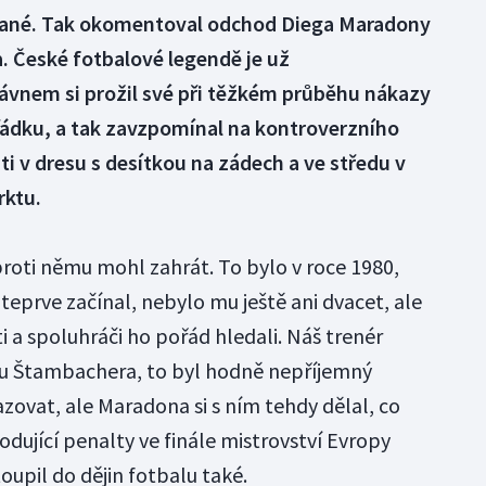
ané. Tak okomentoval odchod Diega Maradony
. České fotbalové legendě je už
vnem si prožil své při těžkém průběhu nákazy
řádku, a tak zavzpomínal na kontroverzního
šti v dresu s desítkou na zádech a ve středu v
rktu.
 proti němu mohl zahrát. To bylo v roce 1980,
 teprve začínal, nebylo mu ještě ani dvacet, ale
ti a spoluhráči ho pořád hledali. Náš trenér
tu Štambachera, to byl hodně nepříjemný
zovat, ale Maradona si s ním tehdy dělal, co
dující penalty ve finále mistrovství Evropy
oupil do dějin fotbalu také.