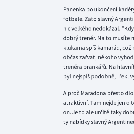
Panenka po ukončení kariéry
fotbale. Zato slavný Argent
nic velkého nedokázal. "Kdy
dobrý trenér. Na to musíte m
klukama spíš kamarád, což ne
občas zařvat, někoho vyhodi
trenéra brankářů. Na hlavn
byl nejspíš podobně," řekl 
A proč Maradona přesto dlo
atraktivní. Tam nejde jen o t
on. Je to ale určitě taky dob
ty nabídky slavný Argentinec 