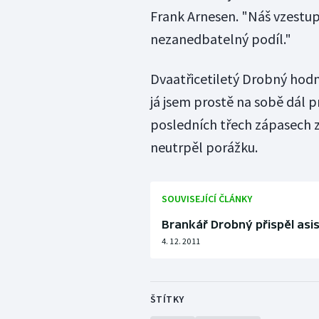
Frank Arnesen. "Náš vzestup
nezanedbatelný podíl."
Dvaatřicetiletý Drobný hodno
já jsem prostě na sobě dál p
posledních třech zápasech ze
neutrpěl porážku.
SOUVISEJÍCÍ ČLÁNKY
Brankář Drobný přispěl asi
4. 12. 2011
ŠTÍTKY