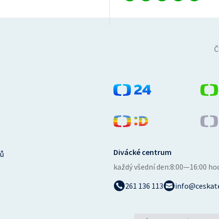
Č
Divácké centrum
ů
každý všední den:
8:00—16:00 ho
261 136 113
info@ceskate