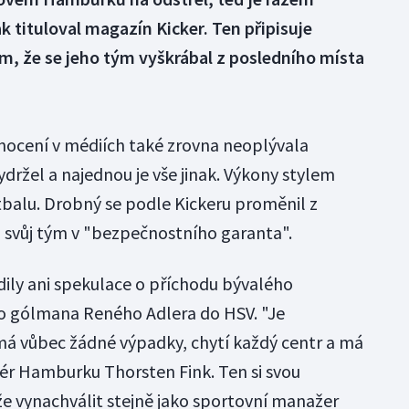
k tituloval magazín Kicker. Ten připisuje
m, že se jeho tým vyškrábal z posledního místa
dnocení v médiích také zrovna neoplývala
držel a najednou je vše jinak. Výkony stylem
otbalu. Drobný se podle Kickeru proměnil z
 svůj tým v "bezpečnostního garanta".
ily ani spekulace o příchodu bývalého
 gólmana Reného Adlera do HSV. "Je
má vůbec žádné výpadky, chytí každý centr a má
nér Hamburku Thorsten Fink. Ten si svou
e vynachválit stejně jako sportovní manažer