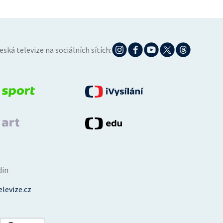
eská televize na sociálních sítích:
din
levize.cz