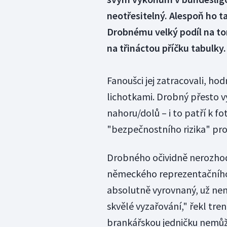
neotřesitelný. Alespoň ho ta
Drobnému velký podíl na to
na třináctou příčku tabulky.
Fanoušci jej zatracovali, ho
lichotkami. Drobný přesto vy
nahoru/dolů – i to patří k f
"bezpečnostního rizika" pro
Drobného očividně nerozhod
německého reprezentačního
absolutně vyrovnaný, už ne
skvělé vyzařování," řekl tre
brankářskou jedničku nemůž