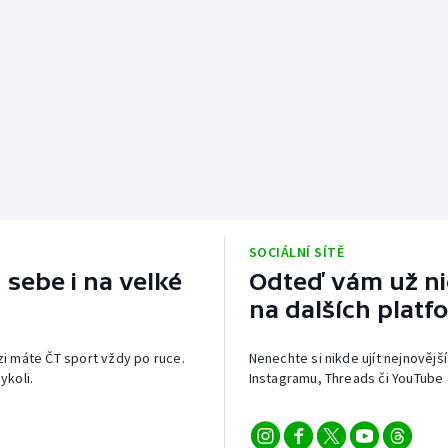
SOCIÁLNÍ SÍTĚ
 sebe i na velké
Odteď vám už nic
na dalších platf
izi máte ČT sport vždy po ruce.
Nenechte si nikde ujít nejnovější
ykoli.
Instagramu, Threads či YouTube 