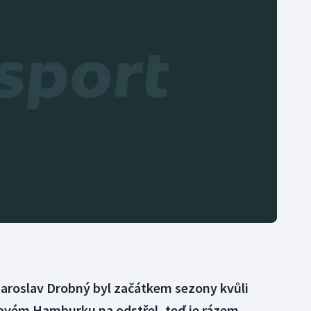
Moderní pětiboj
Triatlon
Motorsport
Veslování
Olympijské hry
Vodní slalom
Parasport
Volejbal
Plavání
Ostatní
Plážový volejbal
Jaroslav Drobný byl začátkem sezony kvůli
vém Hamburku na odstřel, teď je rázem