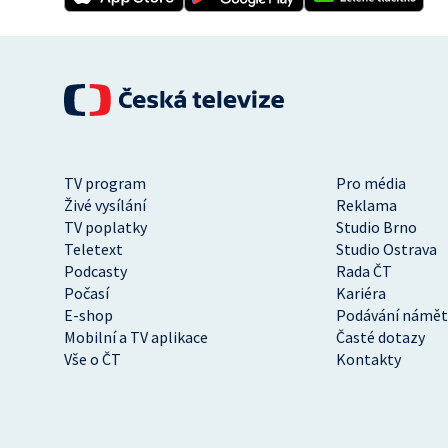
TV program
Pro média
Živé vysílání
Reklama
TV poplatky
Studio Brno
Teletext
Studio Ostrava
Podcasty
Rada ČT
Počasí
Kariéra
E-shop
Podávání námět
Mobilní a TV aplikace
Časté dotazy
Vše o ČT
Kontakty