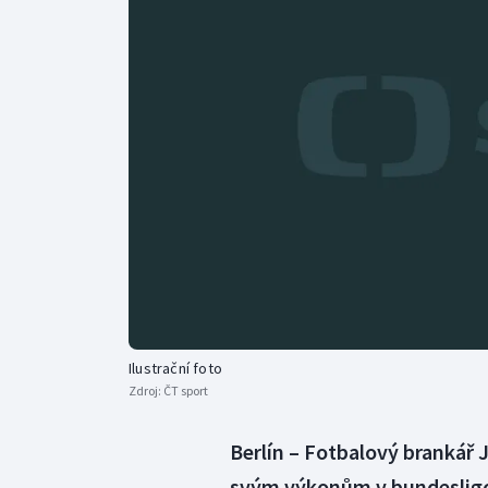
Curling
Dostihy
Florbal
Futsal
Golf
Gymnastika
Ilustrační foto
Zdroj:
ČT sport
Berlín – Fotbalový brankář 
svým výkonům v bundesligo