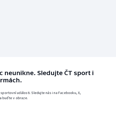
 neunikne. Sledujte ČT sport i
ormách.
 sportovní události. Sledujte nás i na Facebooku, X,
a buďte v obraze.