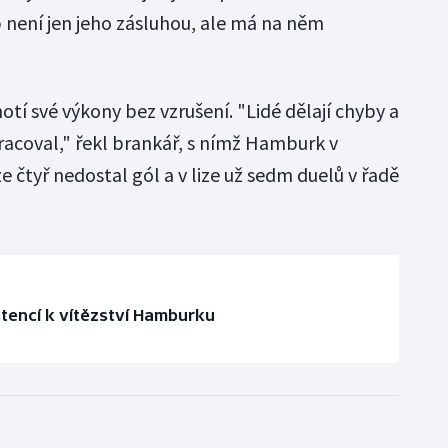
 není jen jeho zásluhou, ale má na něm
tí své výkony bez vzrušení. "Lidé dělají chyby a
racoval," řekl brankář, s nímž Hamburk v
 čtyř nedostal gól a v lize už sedm duelů v řadě
stencí k vítězství Hamburku