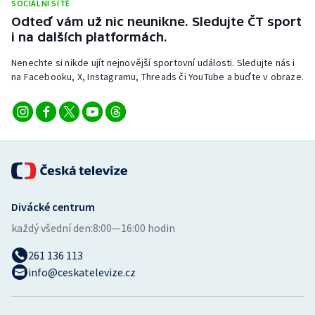
SOCIÁLNÍ SÍTĚ
Stolní tenis
Odteď vám už nic neunikne. Sledujte ČT sport
i na dalších platformách.
Triatlon
Nenechte si nikde ujít nejnovější sportovní události. Sledujte nás i
na Facebooku, X, Instagramu, Threads či YouTube a buďte v obraze.
Veslování
Vodní slalom
Volejbal
Ostatní
Divácké centrum
každý všední den:
8:00—16:00 hodin
261 136 113
info@ceskatelevize.cz