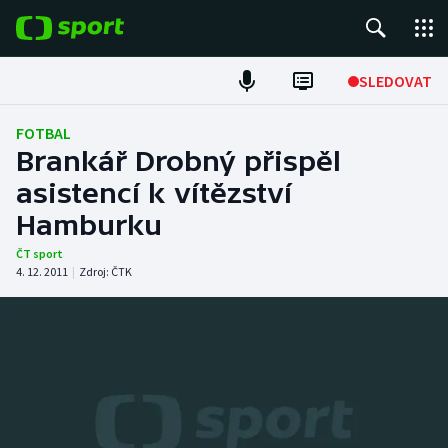
POPULÁRNÍ
SLEDOVAT
Fotbal
FOTBAL
Brankář Drobný přispěl
Hokej
asistencí k vítězství
Hamburku
Tenis
ČT sport
Atletika
4. 12. 2011
|
Zdroj:
ČTK
Cyklistika
DALŠÍ SPORTY
Americký fotbal
NEPŘEHLÉDNĚTE