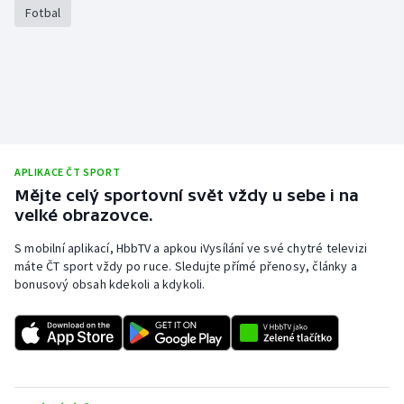
Fotbal
Olympijské hry
Parasport
Plavání
Plážový volejbal
APLIKACE ČT SPORT
Mějte celý sportovní svět vždy u sebe i na
Ragby
velké obrazovce.
Rychlobruslení
S mobilní aplikací, HbbTV a apkou iVysílání ve své chytré televizi
máte ČT sport vždy po ruce. Sledujte přímé přenosy, články a
bonusový obsah kdekoli a kdykoli.
Rychlostní kanoistika
Short track
Sportovní střelba