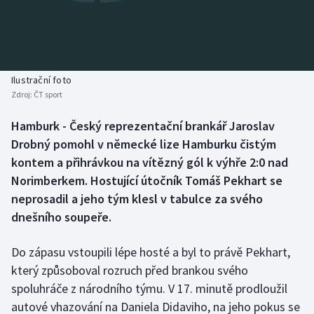
Baseball a softbal
Soutěže
Basketbal
Historické návraty
Biatlon
Aplikace ČT sport
Ilustrační foto
Zdroj:
ČT sport
Boby a skeleton
AZ kvíz
Hamburk - Český reprezentační brankář Jaroslav
Drobný pomohl v německé lize Hamburku čistým
Box
kontem a přihrávkou na vítězný gól k výhře 2:0 nad
Curling
Norimberkem. Hostující útočník Tomáš Pekhart se
neprosadil a jeho tým klesl v tabulce za svého
Dostihy
dnešního soupeře.
Florbal
Do zápasu vstoupili lépe hosté a byl to právě Pekhart,
který způsoboval rozruch před brankou svého
Futsal
spoluhráče z národního týmu. V 17. minutě prodloužil
autové vhazování na Daniela Didaviho, na jeho pokus se
Golf