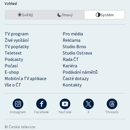
Vzhled
Světlý
Tmavý
Systém
TV program
Pro média
Živé vysílání
Reklama
TV poplatky
Studio Brno
Teletext
Studio Ostrava
Podcasty
Rada ČT
Počasí
Kariéra
E-shop
Podávání námětů
Mobilní a TV aplikace
Časté dotazy
Vše o ČT
Kontakty
Instagram
Facebook
YouTube
X
Threads
© Česká televize