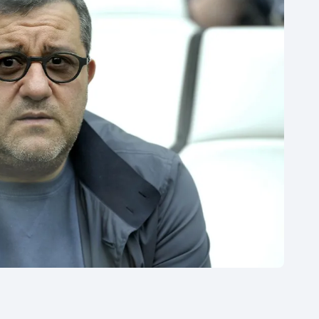
Moderní pětiboj
Triatlon
Motorsport
Veslování
Olympijské hry
Vodní slalom
Parasport
Volejbal
Plavání
Ostatní
Plážový volejbal