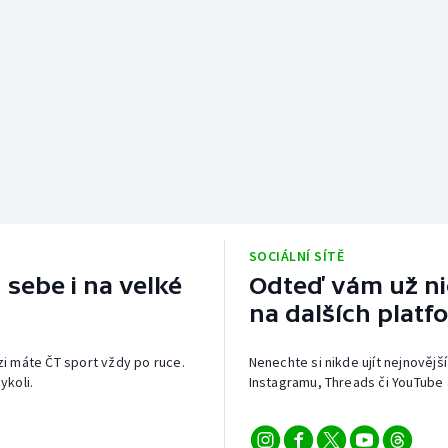
SOCIÁLNÍ SÍTĚ
 sebe i na velké
Odteď vám už nic
na dalších platf
izi máte ČT sport vždy po ruce.
Nenechte si nikde ujít nejnovější
ykoli.
Instagramu, Threads či YouTube 