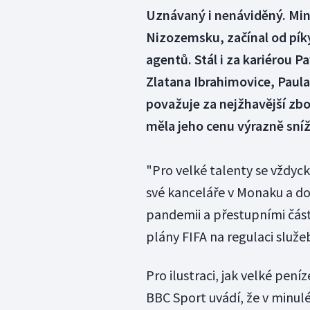
Uznávaný i nenáviděný. Mino 
Nizozemsku, začínal od píky
agentů. Stál i za kariérou 
Zlatana Ibrahimovice, Paula
považuje za nejžhavější zbo
měla jeho cenu výrazně sníž
"Pro velké talenty se vždyck
své kanceláře v Monaku a dod
pandemii a přestupními částka
plány FIFA na regulaci služ
Pro ilustraci, jak velké pení
BBC Sport uvádí, že v minulé