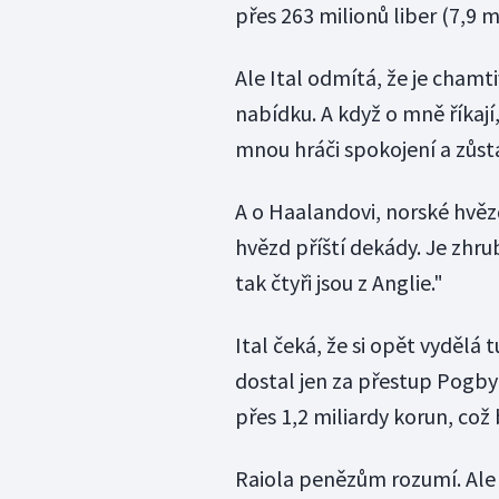
přes 263 milionů liber (7,9 m
Ale Ital odmítá, že je chamt
nabídku. A když o mně říkají,
mnou hráči spokojení a zůstá
A o Haalandovi, norské hvěz
hvězd příští dekády. Je zhru
tak čtyři jsou z Anglie."
Ital čeká, že si opět vydělá
dostal jen za přestup Pogb
přes 1,2 miliardy korun, což
Raiola penězům rozumí. Ale 