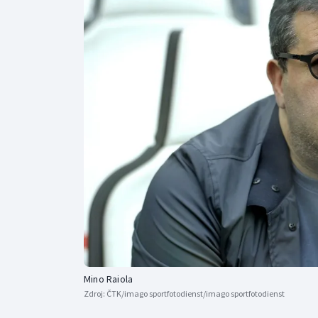
Curling
Dostihy
Florbal
Futsal
Golf
Gymnastika
Mino Raiola
Zdroj:
ČTK/imago sportfotodienst/imago sportfotodienst