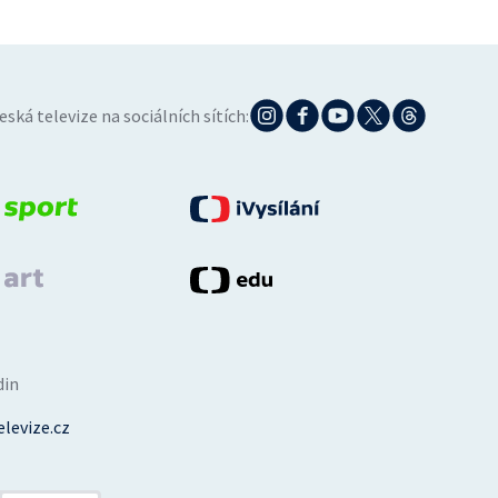
eská televize na sociálních sítích:
din
levize.cz