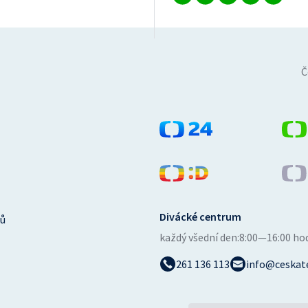
Č
Divácké centrum
ů
každý všední den:
8:00—16:00 ho
261 136 113
info@ceskate