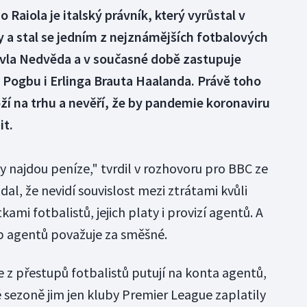
Raiola je italský právník, který vyrůstal v
 a stal se jedním z nejznámějších fotbalových
Pavla Nedvěda a v současné době zastupuje
 Pogbu i Erlinga Brauta Haalanda. Právě toho
ží na trhu a nevěří, že by pandemie koronaviru
it.
y najdou peníze," tvrdil v rozhovoru pro BBC ze
al, že nevidí souvislost mezi ztrátami kvůli
mi fotbalistů, jejich platy i provizí agentů. A
eb agentů považuje za směšné.
ze z přestupů fotbalistů putují na konta agentů,
 sezoně jim jen kluby Premier League zaplatily