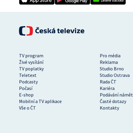
TV program
Pro média
Živé vysílání
Reklama
TV poplatky
Studio Brno
Teletext
Studio Ostrava
Podcasty
Rada ČT
Počasí
Kariéra
E-shop
Podávání námět
Mobilní a TV aplikace
Časté dotazy
Vše o ČT
Kontakty