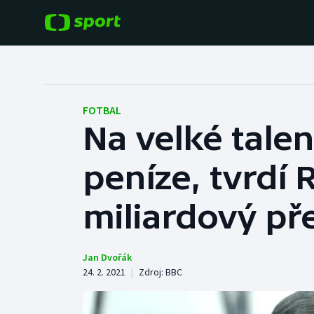
POPULÁRNÍ
DALŠÍ SPORTY
Fotbal
Americký fotbal
FOTBAL
Na velké tale
Hokej
Baseball a softbal
peníze, tvrdí 
Tenis
Basketbal
Atletika
miliardový př
Biatlon
Cyklistika
Boby a skeleton
Jan Dvořák
24. 2. 2021
|
Zdroj:
BBC
Box