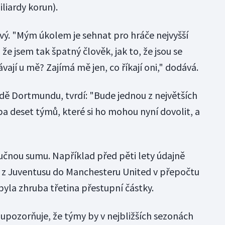
iliardy korun).
ivý. "Mým úkolem je sehnat pro hráče nejvyšší
 že jsem tak špatný člověk, jak to, že jsou se
vají u mě? Zajímá mě jen, co říkají oni," dodává.
dě Dortmundu, tvrdí: "Bude jednou z největších
ba deset týmů, které si ho mohou nyní dovolit, a
 tučnou sumu. Například před pěti lety údajně
y z Juventusu do Manchesteru United v přepočtu
 byla zhruba třetina přestupní částky.
upozorňuje, že týmy by v nejbližších sezonách