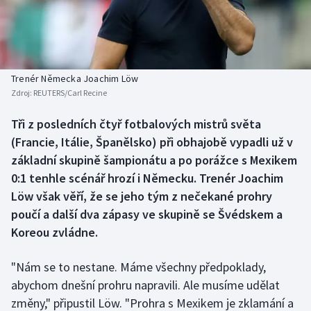
Baseball a softbal
Soutěže
Basketbal
Historické návraty
Biatlon
Aplikace ČT sport
Trenér Německa Joachim Löw
Zdroj:
REUTERS/Carl Recine
Boby a skeleton
AZ kvíz
Tři z posledních čtyř fotbalových mistrů světa
(Francie, Itálie, Španělsko) při obhajobě vypadli už v
Box
základní skupině šampionátu a po porážce s Mexikem
Curling
0:1 tenhle scénář hrozí i Německu. Trenér Joachim
Löw však věří, že se jeho tým z nečekané prohry
Dostihy
poučí a další dva zápasy ve skupině se Švédskem a
Koreou zvládne.
Florbal
"Nám se to nestane. Máme všechny předpoklady,
Futsal
abychom dnešní prohru napravili. Ale musíme udělat
změny," připustil Löw. "Prohra s Mexikem je zklamání a
Golf