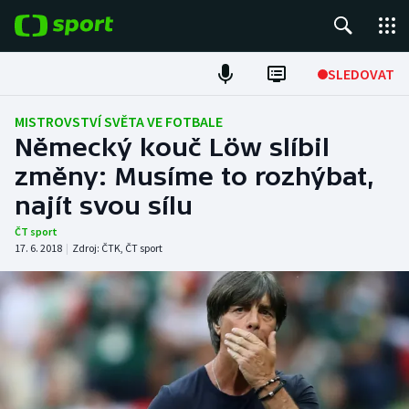
POPULÁRNÍ
SLEDOVAT
Fotbal
MISTROVSTVÍ SVĚTA VE FOTBALE
Německý kouč Löw slíbil
Hokej
změny: Musíme to rozhýbat,
najít svou sílu
Tenis
ČT sport
Atletika
17. 6. 2018
|
Zdroj:
ČTK
,
ČT sport
Cyklistika
DALŠÍ SPORTY
Americký fotbal
NEPŘEHLÉDNĚTE