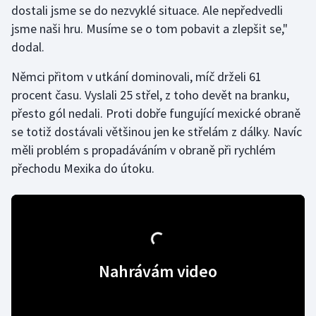
dostali jsme se do nezvyklé situace. Ale nepředvedli
jsme naši hru. Musíme se o tom pobavit a zlepšit se,"
Gymnastika
dodal.
Házená
Němci přitom v utkání dominovali, míč drželi 61
procent času. Vyslali 25 střel, z toho devět na branku,
Jezdectví
přesto gól nedali. Proti dobře fungující mexické obraně
se totiž dostávali většinou jen ke střelám z dálky. Navíc
Judo
měli problém s propadáváním v obraně při rychlém
přechodu Mexika do útoku.
Krasobruslení
Lezení
Lyže a snowboard
Nahrávám video
Moderní pětiboj
Motorsport