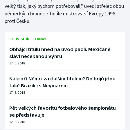
Stolní tenis
velký tlak, jaký bychom potřebovali," uvedl střelec obou
německých branek z finále mistrovství Evropy 1996
Triatlon
proti Česku.
Veslování
SOUVISEJÍCÍ ČLÁNKY
Vodní slalom
Obhájci titulu hned na úvod padli. Mexičané
slaví nečekanou výhru
Volejbal
17. 6. 2018
Ostatní
Nakročí Němci za dalším titulem? Do bojů jdou
také Brazilci s Neymarem
17. 6. 2018
Pět velkých favoritů fotbalového šampionátu
se představuje
12. 6. 2018