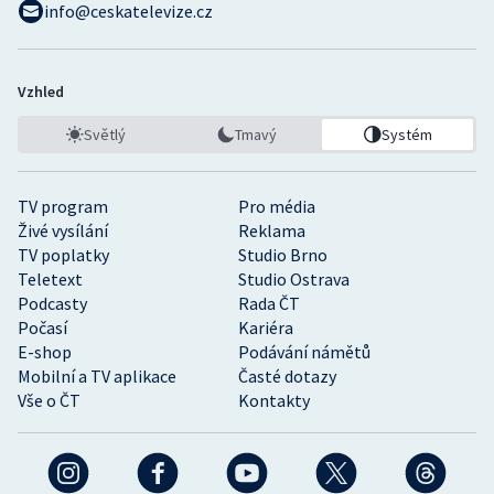
info@ceskatelevize.cz
Vzhled
Světlý
Tmavý
Systém
TV program
Pro média
Živé vysílání
Reklama
TV poplatky
Studio Brno
Teletext
Studio Ostrava
Podcasty
Rada ČT
Počasí
Kariéra
E-shop
Podávání námětů
Mobilní a TV aplikace
Časté dotazy
Vše o ČT
Kontakty