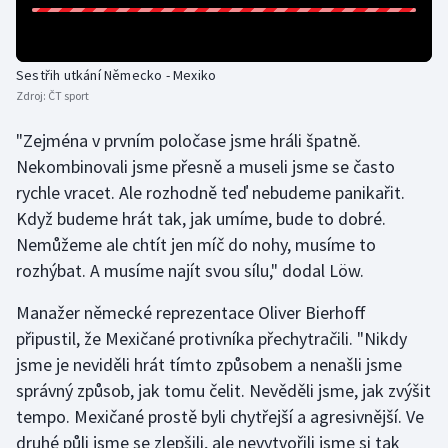
Olympijské hry
Sestřih utkání Německo - Mexiko
Parasport
Zdroj:
ČT sport
Plavání
"Zejména v prvním poločase jsme hráli špatně.
Nekombinovali jsme přesně a museli jsme se často
Plážový volejbal
rychle vracet. Ale rozhodně teď nebudeme panikařit.
Když budeme hrát tak, jak umíme, bude to dobré.
Ragby
Nemůžeme ale chtít jen míč do nohy, musíme to
rozhýbat. A musíme najít svou sílu," dodal Löw.
Rychlobruslení
Manažer německé reprezentace Oliver Bierhoff
Rychlostní kanoistika
připustil, že Mexičané protivníka přechytračili. "Nikdy
jsme je neviděli hrát tímto způsobem a nenašli jsme
Short track
správný způsob, jak tomu čelit. Nevěděli jsme, jak zvýšit
Sportovní střelba
tempo. Mexičané prostě byli chytřejší a agresivnější. Ve
druhé půli jsme se zlepšili, ale nevytvořili jsme si tak