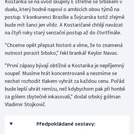
Kostarika se na úvod skupiny E střetne se Srbskem v
duelu, který hodně napoví o ambicích obou týmů na
Gymnastika
postup. V konkurenci Brazílie a Švýcarska totiž zřejmě
bude mít šanci jen vítěz. A Kostaričané chtějí navázat
Házená
na čtyři roky starý senzační postup až do čtvrtfinále.
Jezdectví
"Chceme opět přepsat historii a víme, že to znamená
nutnost porazit Srbsko," řekl brankář Keylor Navas.
Judo
"První zápasy bývají obtížné a Kostarika je nepříjemný
Krasobruslení
soupeř. Musíme hrát koncentrovaně a nesmíme se
nechat rozhodit tlakem vyhrát za každou cenu. Pořád
Lezení
bude lepší uhrát remízu, než kdybychom pak při honbě
za gólem zbytečně inkasovali," dodal srbský gólman
Lyže a snowboard
Vladimir Stojkovič.
Moderní pětiboj
Předpokládané sestavy:
Motorsport