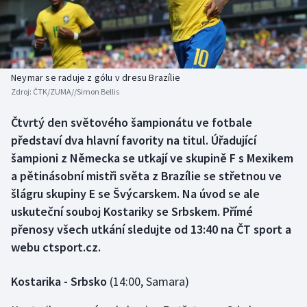
Baseball a softbal
Soutěže
Basketbal
Historické návraty
Biatlon
Aplikace ČT sport
Neymar se raduje z gólu v dresu Brazílie
Zdroj:
ČTK/ZUMA//Simon Bellis
Boby a skeleton
AZ kvíz
Čtvrtý den světového šampionátu ve fotbale
představí dva hlavní favority na titul. Úřadující
Box
šampioni z Německa se utkají ve skupině F s Mexikem
Curling
a pětinásobní mistři světa z Brazílie se střetnou ve
šlágru skupiny E se Švýcarskem. Na úvod se ale
Dostihy
uskuteční souboj Kostariky se Srbskem. Přímé
přenosy všech utkání sledujte od 13:40 na ČT sport a
Florbal
webu ctsport.cz.
Futsal
Kostarika - Srbsko
(14:00, Samara)
Golf