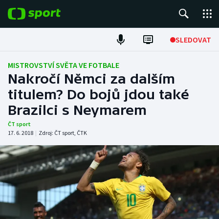
POPULÁRNÍ
SLEDOVAT
Fotbal
MISTROVSTVÍ SVĚTA VE FOTBALE
Nakročí Němci za dalším
Hokej
titulem? Do bojů jdou také
Brazilci s Neymarem
Tenis
ČT sport
Atletika
17. 6. 2018
|
Zdroj:
ČT sport
,
ČTK
Cyklistika
DALŠÍ SPORTY
Americký fotbal
NEPŘEHLÉDNĚTE