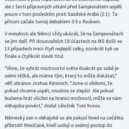
Stolní tenis
ale z šesti přípravných utkání před šampionátem uspěli
pouze v tom posledním proti Saúdské Arábii (2:1). Ta
Triatlon
přitom začala turnaj debaklem 0:5 s Ruskem.
Veslování
V minulosti ale Němci vždy ukázali, že na šampionátech
se jim daří. Při dosavadních 18 účastech na MS došli ve
Vodní slalom
13 případech mezi čtyři nejlepší celky, osmkrát byli ve
finále a čtyřikrát slavili titul.
Volejbal
"Víme, že vyhrát mistrovství světa dvakrát po sobě je
Ostatní
velmi těžké, ale máme tým, který to může dokázat,"
věří obránce Joshua Kimmich. "Jsme si vědomi, že
pokud chceme uspět, musíme se zlepšit. Ale pokud
budeme hrát všichni na hranici možností, může se nám
obhajoba povést," dodal záložník Toni Kroos.
Německý sen o obhajobě se ale pokusí hned na začátku
přibrzdit Mexičané, kteří usilují o sedmý postup do