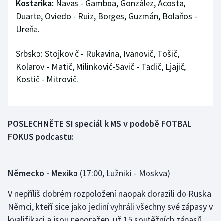
Kostarika:
Navas - Gamboa, González, Acosta,
Olympijské hry
Duarte, Oviedo - Ruiz, Borges, Guzmán, Bolaňos -
Ureňa.
Parasport
Srbsko: Stojkovič - Rukavina, Ivanovič, Tošič,
Plavání
Kolarov - Matič, Milinkovič-Savič - Tadič, Ljajič,
Kostič - Mitrovič.
Plážový volejbal
Ragby
POSLECHNĚTE SI speciál k MS v podobě FOTBAL
Rychlobruslení
FOKUS podcastu:
Rychlostní kanoistika
Německo - Mexiko
(17:00, Lužniki - Moskva)
Short track
V nepříliš dobrém rozpoložení naopak dorazili do Ruska
Sportovní střelba
Němci, kteří sice jako jediní vyhráli všechny své zápasy v
kvalifikaci a jsou neporaženi už 15 soutěžních zápasů,