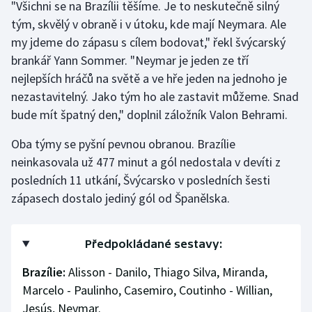
"Všichni se na Brazílii těšíme. Je to neskutečně silný
tým, skvělý v obraně i v útoku, kde mají Neymara. Ale
my jdeme do zápasu s cílem bodovat," řekl švýcarský
brankář Yann Sommer. "Neymar je jeden ze tří
nejlepších hráčů na světě a ve hře jeden na jednoho je
nezastavitelný. Jako tým ho ale zastavit můžeme. Snad
bude mít špatný den," doplnil záložník Valon Behrami.
Oba týmy se pyšní pevnou obranou. Brazílie
neinkasovala už 477 minut a gól nedostala v devíti z
posledních 11 utkání, Švýcarsko v posledních šesti
zápasech dostalo jediný gól od Španělska.
Předpokládané sestavy:
Brazílie:
Alisson - Danilo, Thiago Silva, Miranda,
Marcelo - Paulinho, Casemiro, Coutinho - Willian,
Jesús, Neymar.