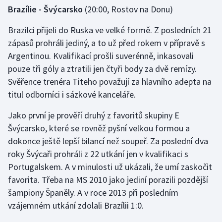
Brazílie - Švýcarsko
(20:00, Rostov na Donu)
Brazilci přijeli do Ruska ve velké formě. Z posledních 21
zápasů prohráli jediný, a to už před rokem v přípravě s
Argentinou. Kvalifikací prošli suverénně, inkasovali
pouze tři góly a ztratili jen čtyři body za dvě remízy.
Svěřence trenéra Titeho považují za hlavního adepta na
titul odborníci i sázkové kanceláře.
Jako první je prověří druhý z favoritů skupiny E
Švýcarsko, které se rovněž pyšní velkou formou a
dokonce ještě lepší bilancí než soupeř. Za poslední dva
roky Švýcaři prohráli z 22 utkání jen v kvalifikaci s
Portugalskem. A v minulosti už ukázali, že umí zaskočit
favorita. Třeba na MS 2010 jako jediní porazili pozdější
šampiony Španěly. A v roce 2013 při posledním
vzájemném utkání zdolali Brazílii 1:0.