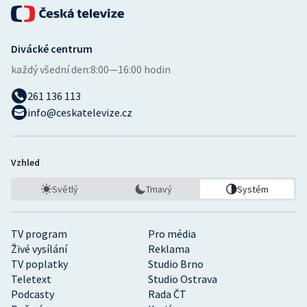
Divácké centrum
každý všední den:
8:00—16:00 hodin
261 136 113
info@ceskatelevize.cz
Vzhled
Světlý
Tmavý
Systém
TV program
Pro média
Živé vysílání
Reklama
TV poplatky
Studio Brno
Teletext
Studio Ostrava
Podcasty
Rada ČT