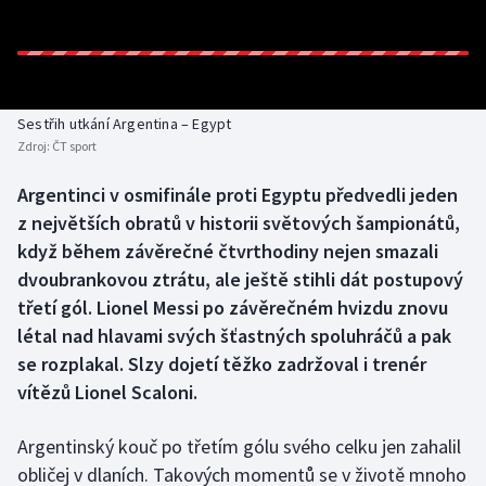
Baseball a softbal
Soutěže
Basketbal
Historické návraty
Biatlon
Aplikace ČT sport
Sestřih utkání Argentina – Egypt
Zdroj:
ČT sport
Boby a skeleton
AZ kvíz
Argentinci v osmifinále proti Egyptu předvedli jeden
z největších obratů v historii světových šampionátů,
Box
když během závěrečné čtvrthodiny nejen smazali
Curling
dvoubrankovou ztrátu, ale ještě stihli dát postupový
třetí gól. Lionel Messi po závěrečném hvizdu znovu
Dostihy
létal nad hlavami svých šťastných spoluhráčů a pak
se rozplakal. Slzy dojetí těžko zadržoval i trenér
Florbal
vítězů Lionel Scaloni.
Futsal
Argentinský kouč po třetím gólu svého celku jen zahalil
obličej v dlaních. Takových momentů se v životě mnoho
Golf