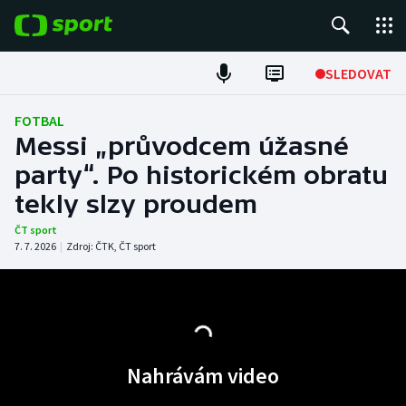
POPULÁRNÍ
SLEDOVAT
Fotbal
FOTBAL
Messi „průvodcem úžasné
Hokej
party“. Po historickém obratu
tekly slzy proudem
Tenis
ČT sport
Atletika
7. 7. 2026
|
Zdroj:
ČTK
,
ČT sport
Cyklistika
DALŠÍ SPORTY
Nahrávám video
Americký fotbal
NEPŘEHLÉDNĚTE