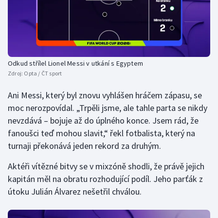
Odkud střílel Lionel Messi v utkání s Egyptem
Zdroj:
Opta / ČT sport
Ani Messi, který byl znovu vyhlášen hráčem zápasu, se
moc nerozpovídal. „Trpěli jsme, ale tahle parta se nikdy
nevzdává – bojuje až do úplného konce. Jsem rád, že
fanoušci teď mohou slavit,“ řekl fotbalista, který na
turnaji překonává jeden rekord za druhým.
Aktéři vítězné bitvy se v mixzóně shodli, že právě jejich
kapitán měl na obratu rozhodující podíl. Jeho parťák z
útoku Julián Álvarez nešetřil chválou.