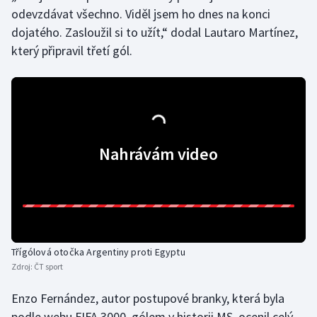
odevzdávat všechno. Viděl jsem ho dnes na konci
dojatého. Zasloužil si to užít,“ dodal Lautaro Martínez,
který připravil třetí gól.
Nahrávám video
Třígólová otočka Argentiny proti Egyptu
Zdroj:
ČT sport
Enzo Fernández, autor postupové branky, která byla
podle webu FIFA 3000. gólem v historii MS, ocenil celý