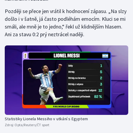
Olympijské hry
Později se přece jen vrátil k hodnocení zápasu. „Na slzy
došlo i v šatně, já často podléhám emocím. Kluci se mi
Parasport
smáli, ale mně je to jedno,“ řekl už klidnějším hlasem.
Ani za stavu 0:2 prý neztrácel naději.
Plavání
Plážový volejbal
Ragby
Rychlobruslení
Rychlostní kanoistika
Short track
Statistiky Lionela Messiho v utkání s Egyptem
Sportovní střelba
Zdroj:
Opta/Reuters/ČT sport