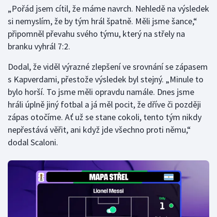
Stolní tenis
„Pořád jsem cítil, že máme navrch. Nehledě na výsledek
si nemyslím, že by tým hrál špatně. Měli jsme šance,“
Triatlon
připomněl převahu svého týmu, který na střely na
branku vyhrál 7:2.
Veslování
Dodal, že viděl výrazné zlepšení ve srovnání se zápasem
Vodní slalom
s Kapverdami, přestože výsledek byl stejný. „Minule to
bylo horší. To jsme měli opravdu namále. Dnes jsme
Volejbal
hráli úplně jiný fotbal a já měl pocit, že dříve či později
zápas otočíme. Ať už se stane cokoli, tento tým nikdy
Ostatní
nepřestává věřit, ani když jde všechno proti němu,“
dodal Scaloni.