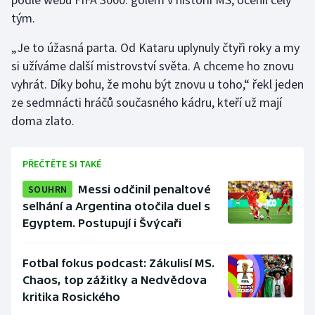
tým.
„Je to úžasná parta. Od Kataru uplynuly čtyři roky a my
si užíváme další mistrovství světa. A chceme ho znovu
vyhrát. Díky bohu, že mohu být znovu u toho,“ řekl jeden
ze sedmnácti hráčů současného kádru, kteří už mají
doma zlato.
PŘEČTĚTE SI TAKÉ
SOUHRN
Messi odčinil penaltové
selhání a Argentina otočila duel s
Egyptem. Postupují i Švýcaři
Fotbal fokus podcast: Zákulisí MS.
Chaos, top zážitky a Nedvědova
kritika Rosického