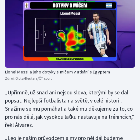
Lionel Messi a jeho dotyky s míčem v utkání s Egyptem
Zdroj:
Opta/Reuters/ČT sport
„Upřímně, už snad ani nejsou slova, kterými by se dal
popsat. Nejlepší fotbalista na světě, v celé historii.
Snažíme se mu pomáhat a také mu děkujeme za to, co
pro nás dělá, jak vysokou laťku nastavuje na trénincích,“
řekl Álvarez.
„Leo je naším průvodcem a my pro něj dál budeme