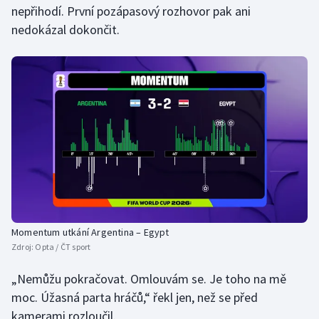
nepřihodí. První pozápasový rozhovor pak ani
nedokázal dokončit.
Gymnastika
Házená
Jezdectví
Judo
Krasobruslení
Lezení
Momentum utkání Argentina – Egypt
Lyže a snowboard
Zdroj:
Opta / ČT sport
Moderní pětiboj
„Nemůžu pokračovat. Omlouvám se. Je toho na mě
moc. Úžasná parta hráčů,“ řekl jen, než se před
Motorsport
kamerami rozloučil.