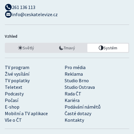
261 136 113
info@ceskatelevize.cz
Vzhled
Světlý
Tmavý
Systém
TV program
Pro média
Živé vysílání
Reklama
TV poplatky
Studio Brno
Teletext
Studio Ostrava
Podcasty
Rada ČT
Počasí
Kariéra
E-shop
Podávání námětů
Mobilní a TV aplikace
Časté dotazy
Vše o ČT
Kontakty