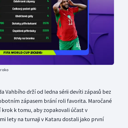
aroko
Vahbího drží od ledna sérii devíti zápasů bez
sobotním zápasem brání roli favorita. Maročané
krok k tomu, aby zopakovali účast v
i lety na turnaji v Kataru dostali jako první