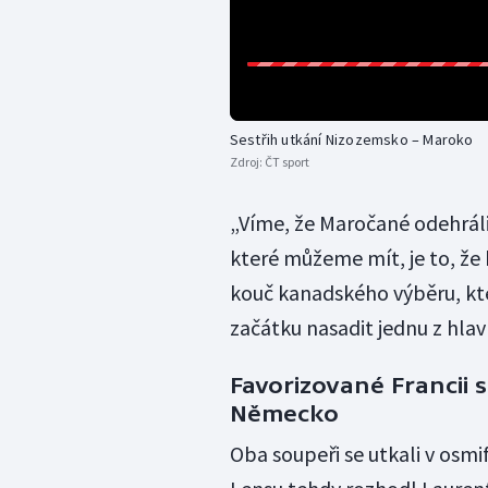
Sestřih utkání Nizozemsko – Maroko
Zdroj:
ČT sport
„Víme, že Maročané odehráli
které můžeme mít, je to, že 
kouč kanadského výběru, kte
začátku nasadit jednu z hla
Favorizované Francii s
Německo
Oba soupeři se utkali v osmif