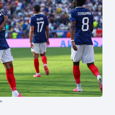
Moderní pětiboj
Triatlon
Motorsport
Veslování
Olympijské hry
Vodní slalom
Parasport
Volejbal
Plavání
Ostatní
Plážový volejbal
ém