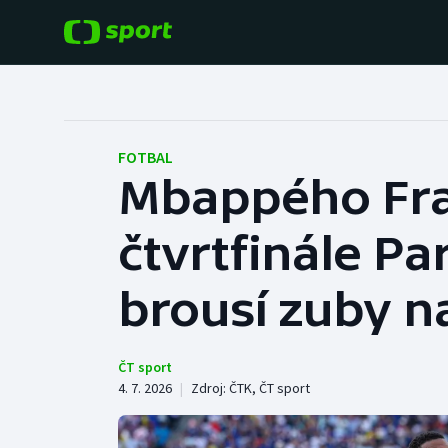
POPULÁRNÍ
DALŠÍ SPORTY
Fotbal
Americký fotbal
FOTBAL
Mbappého Fran
Hokej
Baseball a softbal
čtvrtfinále P
Tenis
Basketbal
Atletika
brousí zuby 
Biatlon
Cyklistika
Boby a skeleton
ČT sport
4. 7. 2026
|
Zdroj:
ČTK
,
ČT sport
Box