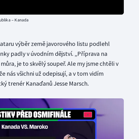
publika – Kanada
taru výběr země javorového listu podlehl
ky padly v úvodním dějství. „Příprava na
můra, je to skvělý soupeř. Ale my jsme chtěli v
 že nás všichni už odepisují, a v tom vidím
ický trenér Kanaďanů Jesse Marsch.