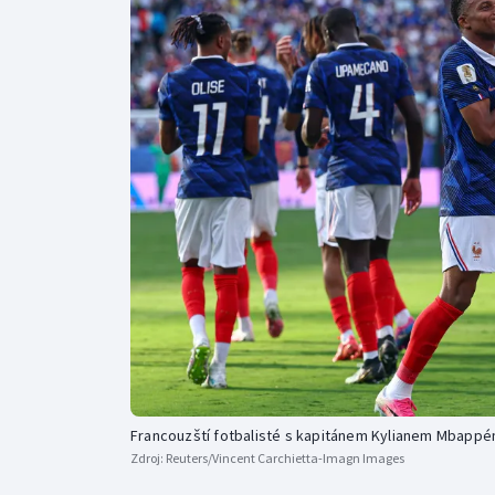
Curling
Dostihy
Florbal
Futsal
Golf
Gymnastika
Francouzští fotbalisté s kapitánem Kylianem Mbapp
Zdroj:
Reuters/Vincent Carchietta-Imagn Images