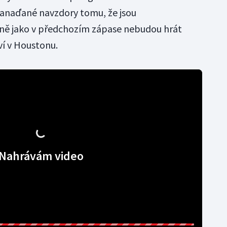
 Kanaďané navzdory tomu, že jsou
jně jako v předchozím zápase nebudou hrát
í v Houstonu.
Nahrávám video