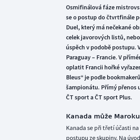
Osmifinálová fáze mistrovst
se o postup do čtvrtfinále
Duel, který má nečekané ob
celek javorových listů, neb
úspěch v podobě postupu. Ví
Paraguay – Francie. V přímé
oplatit Francii hořké vyřaze
Bleus“ je podle bookmakerů
šampionátu. Přímý přenos u
ČT sport a ČT sport Plus.
Kanada může Maroku o
Kanada se při třetí účasti na
postupu ze skupiny. Na úvod