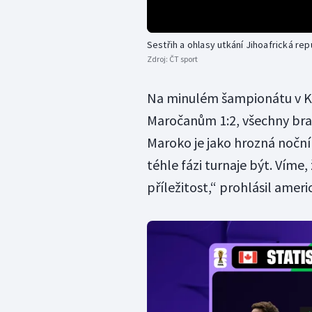
Sestřih a ohlasy utkání Jihoafrická re
Zdroj:
ČT sport
Na minulém šampionátu v Ka
Maročanům 1:2, všechny bran
Maroko je jako hrozná noční 
téhle fázi turnaje být. Víme,
příležitost,“ prohlásil amer