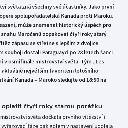
ví světa zná všechny své účastníky. Jako první
 popere spolupořadatelská Kanada proti Maroku.
sazení, může znamenat historický úspěch pro
o snahu Maročanů zopakovat čtyři roky starý
těz zápasu se střetne s lepším z dvojice
m souboji dostali Paraguayci po 28 letech šanci
ní v osmifinále mistrovství světa. Tým „Les
 aktuálně největším favoritem letošního
tkání Kanada – Maroko sledujte od 18:50 na
platit čtyři roky starou porážku
 mistrovství světa dočkala prvního vítězství i
 vyřazovací fáze pak gólem v nastavení udolala