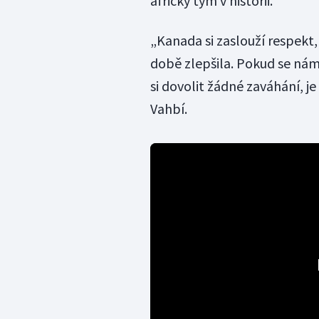
africký tým v historii.
„Kanada si zaslouží respekt,
době zlepšila. Pokud se n
si dovolit žádné zaváhání, 
Vahbí.