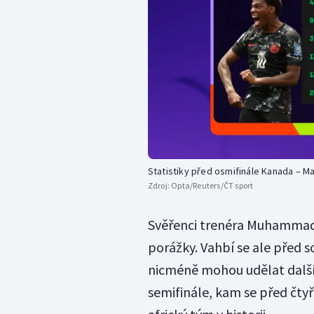
Statistiky před osmifinále Kanada – M
Zdroj:
Opta/Reuters/ČT sport
Svěřenci trenéra Muhammada 
porážky. Vahbí se ale před 
nicméně mohou udělat další 
semifinále, kam se před čtyřm