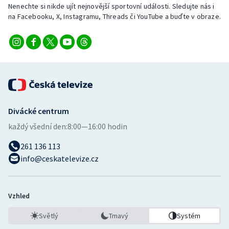
Nenechte si nikde ujít nejnovější sportovní události. Sledujte nás i
na Facebooku, X, Instagramu, Threads či YouTube a buďte v obraze.
Divácké centrum
každý všední den:
8:00—16:00 hodin
261 136 113
info@ceskatelevize.cz
Vzhled
Světlý
Tmavý
Systém