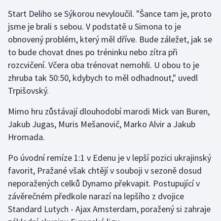
Stolní tenis
Start Deliho se Sýkorou nevyloučil. "Šance tam je, proto
jsme je brali s sebou. V podstatě u Simona to je
Triatlon
obnovený problém, který měl dříve. Bude záležet, jak se
to bude chovat dnes po tréninku nebo zítra při
Veslování
rozcvičení. Včera oba trénovat nemohli. U obou to je
zhruba tak 50:50, kdybych to měl odhadnout," uvedl
Vodní slalom
Trpišovský.
Volejbal
Mimo hru zůstávají dlouhodobí marodi Mick van Buren,
Jakub Jugas, Muris Mešanovič, Marko Alvir a Jakub
Ostatní
Hromada.
Po úvodní remíze 1:1 v Edenu je v lepší pozici ukrajinský
favorit, Pražané však chtějí v souboji v sezoně dosud
neporažených celků Dynamo překvapit. Postupující v
závěrečném předkole narazí na lepšího z dvojice
Standard Lutych - Ajax Amsterdam, poražený si zahraje