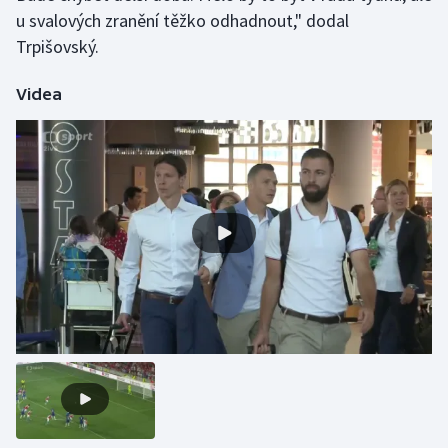
u svalových zranění těžko odhadnout," dodal
Olympijské hry
Trpišovský.
Parasport
Videa
Plavání
Plážový volejbal
Ragby
Rychlobruslení
Rychlostní kanoistika
Short track
Sportovní střelba