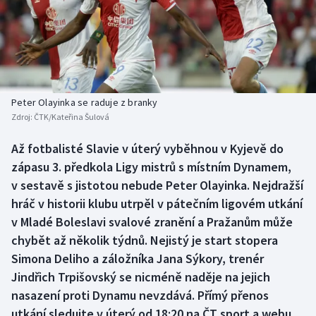
Baseball a softbal
Soutěže
Basketbal
Historické návraty
Biatlon
Aplikace ČT sport
Peter Olayinka se raduje z branky
Boby a skeleton
AZ kvíz
Zdroj:
ČTK/Kateřina Šulová
Box
Až fotbalisté Slavie v úterý vyběhnou v Kyjevě do
zápasu 3. předkola Ligy mistrů s místním Dynamem,
Curling
v sestavě s jistotou nebude Peter Olayinka. Nejdražší
hráč v historii klubu utrpěl v pátečním ligovém utkání
Dostihy
v Mladé Boleslavi svalové zranění a Pražanům může
chybět až několik týdnů. Nejistý je start stopera
Florbal
Simona Deliho a záložníka Jana Sýkory, trenér
Jindřich Trpišovský se nicméně naděje na jejich
Futsal
nasazení proti Dynamu nevzdává. Přímý přenos
utkání sledujte v úterý od 18:20 na ČT sport a webu
Golf