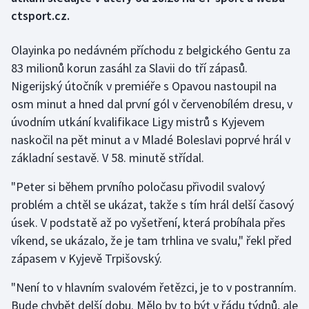
ctsport.cz.
Gymnastika
Olayinka po nedávném příchodu z belgického Gentu za
Házená
83 milionů korun zasáhl za Slavii do tří zápasů.
Nigerijský útočník v premiéře s Opavou nastoupil na
Jezdectví
osm minut a hned dal první gól v červenobílém dresu, v
úvodním utkání kvalifikace Ligy mistrů s Kyjevem
Judo
naskočil na pět minut a v Mladé Boleslavi poprvé hrál v
základní sestavě. V 58. minutě střídal.
Krasobruslení
"Peter si během prvního poločasu přivodil svalový
Lezení
problém a chtěl se ukázat, takže s tím hrál delší časový
úsek. V podstatě až po vyšetření, která probíhala přes
Lyže a snowboard
víkend, se ukázalo, že je tam trhlina ve svalu," řekl před
zápasem v Kyjevě Trpišovský.
Moderní pětiboj
"Není to v hlavním svalovém řetězci, je to v postranním.
Motorsport
Bude chybět delší dobu. Mělo by to být v řádu týdnů, ale