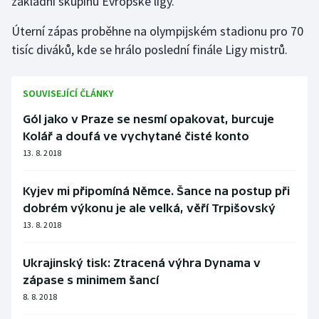
základní skupinu Evropské ligy.
Úterní zápas proběhne na olympijském stadionu pro 70
tisíc diváků, kde se hrálo poslední finále Ligy mistrů.
SOUVISEJÍCÍ ČLÁNKY
Gól jako v Praze se nesmí opakovat, burcuje
Kolář a doufá ve vychytané čisté konto
13. 8. 2018
Kyjev mi připomíná Němce. Šance na postup při
dobrém výkonu je ale velká, věří Trpišovský
13. 8. 2018
Ukrajinský tisk: Ztracená výhra Dynama v
zápase s minimem šancí
8. 8. 2018