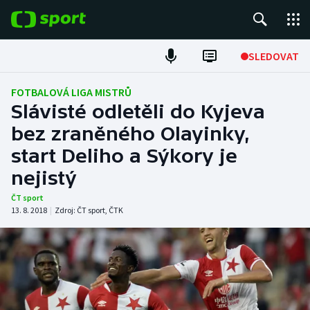
POPULÁRNÍ
SLEDOVAT
Fotbal
FOTBALOVÁ LIGA MISTRŮ
Slávisté odletěli do Kyjeva
Hokej
bez zraněného Olayinky,
start Deliho a Sýkory je
Tenis
nejistý
Atletika
ČT sport
13. 8. 2018
|
Zdroj:
ČT sport
,
ČTK
Cyklistika
DALŠÍ SPORTY
Americký fotbal
NEPŘEHLÉDNĚTE