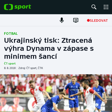
POPULÁRNÍ
SLEDOVAT
Fotbal
FOTBAL
Ukrajinský tisk: Ztracená
Hokej
výhra Dynama v zápase s
minimem šancí
Tenis
ČT sport
Atletika
8. 8. 2018
|
Zdroj:
ČT sport
,
ČTK
Cyklistika
DALŠÍ SPORTY
Americký fotbal
NEPŘEHLÉDNĚTE