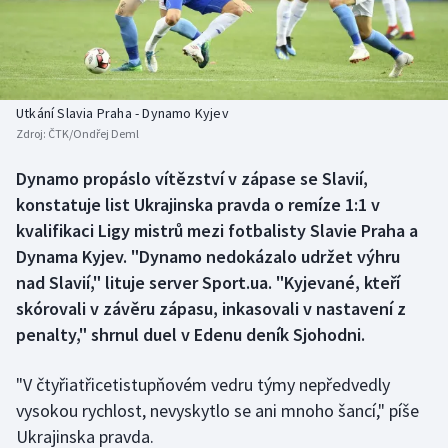
Baseball a softbal
Soutěže
Basketbal
Historické návraty
Biatlon
Aplikace ČT sport
Utkání Slavia Praha - Dynamo Kyjev
Zdroj:
ČTK/Ondřej Deml
Boby a skeleton
AZ kvíz
Dynamo propáslo vítězství v zápase se Slavií,
konstatuje list Ukrajinska pravda o remíze 1:1 v
Box
kvalifikaci Ligy mistrů mezi fotbalisty Slavie Praha a
Curling
Dynama Kyjev. "Dynamo nedokázalo udržet výhru
nad Slavií," lituje server Sport.ua. "Kyjevané, kteří
Dostihy
skórovali v závěru zápasu, inkasovali v nastavení z
penalty," shrnul duel v Edenu deník Sjohodni.
Florbal
"V čtyřiatřicetistupňovém vedru týmy nepředvedly
Futsal
vysokou rychlost, nevyskytlo se ani mnoho šancí," píše
Ukrajinska pravda.
Golf