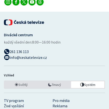
Divácké centrum
každý všední den:
8:00—16:00 hodin
261 136 113
info@ceskatelevize.cz
Vzhled
Světlý
Tmavý
Systém
TV program
Pro média
Živé vysílání
Reklama