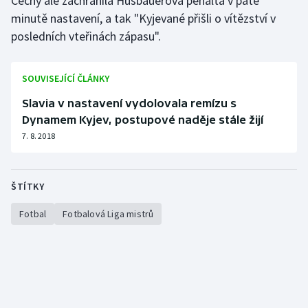
Čechy ale zachránila Hušbauerova penalta v páté
Stolní tenis
minutě nastavení, a tak "Kyjevané přišli o vítězství v
posledních vteřinách zápasu".
Triatlon
Veslování
SOUVISEJÍCÍ ČLÁNKY
Slavia v nastavení vydolovala remízu s
Vodní slalom
Dynamem Kyjev, postupové naděje stále žijí
7. 8. 2018
Volejbal
Ostatní
ŠTÍTKY
Fotbal
Fotbalová Liga mistrů