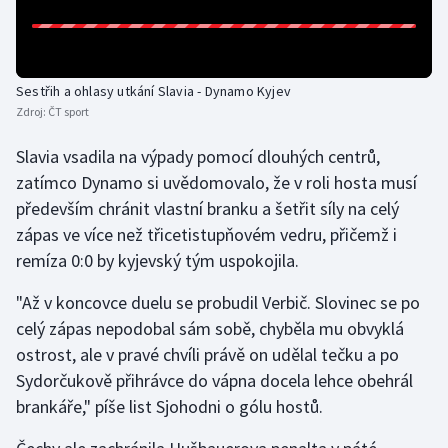
Olympijské hry
Parasport
Sestřih a ohlasy utkání Slavia - Dynamo Kyjev
Zdroj:
ČT sport
Plavání
Slavia vsadila na výpady pomocí dlouhých centrů,
Plážový volejbal
zatímco Dynamo si uvědomovalo, že v roli hosta musí
především chránit vlastní branku a šetřit síly na celý
Ragby
zápas ve více než třicetistupňovém vedru, přičemž i
remíza 0:0 by kyjevský tým uspokojila.
Rychlobruslení
"Až v koncovce duelu se probudil Verbič. Slovinec se po
Rychlostní kanoistika
celý zápas nepodobal sám sobě, chyběla mu obvyklá
ostrost, ale v pravé chvíli právě on udělal tečku a po
Short track
Sydorčukově přihrávce do vápna docela lehce obehrál
brankáře," píše list Sjohodni o gólu hostů.
Sportovní střelba