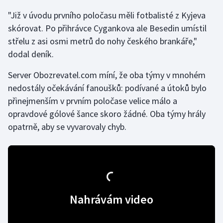
"Již v úvodu prvního poločasu měli fotbalisté z Kyjeva
Gymnastika
skórovat. Po přihrávce Cygankova ale Besedin umístil
střelu z asi osmi metrů do nohy českého brankáře,"
Házená
dodal deník.
Jezdectví
Server Obozrevatel.com míní, že oba týmy v mnohém
nedostály očekávání fanoušků: podívané a útoků bylo
Judo
přinejmenším v prvním poločase velice málo a
opravdové gólové šance skoro žádné. Oba týmy hrály
Krasobruslení
opatrně, aby se vyvarovaly chyb.
Lezení
Lyže a snowboard
Moderní pětiboj
Nahrávám video
Motorsport