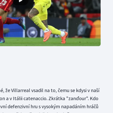
mé, že Villarreal vsadil na to, čemu se kdysi v naší
on a v Itálii catenaccio. Zkrátka "zanďour". Kdo
ktivní defenzivní hru s vysokým napadáním hráčů