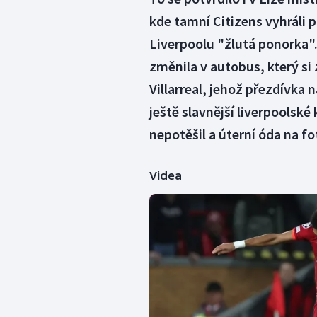
kde tamní Citizens vyhráli p
Liverpoolu "žlutá ponorka".
změnila v autobus, který si
Villarreal, jehož přezdívka 
ještě slavnější liverpoolsk
nepotěšil a úterní óda na fo
Videa