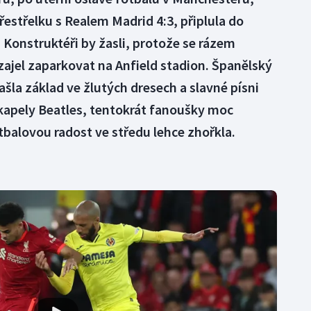
řestřelku s Realem Madrid 4:3, připlula do
 Konstruktéři by žasli, protože se rázem
 zajel zaparkovat na Anfield stadion. Španělský
našla základ ve žlutých dresech a slavné písni
é kapely Beatles, tentokrát fanoušky moc
tbalovou radost ve středu lehce zhořkla.