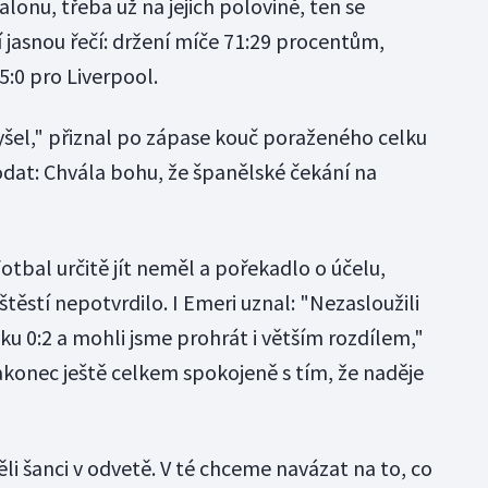
lonu, třeba už na jejich polovině, ten se
 jasnou řečí: držení míče 71:29 procentům,
 5:0 pro Liverpool.
vyšel," přiznal po zápase kouč poraženého celku
odat: Chvála bohu, že španělské čekání na
tbal určitě jít neměl a pořekadlo o účelu,
štěstí nepotvrdilo. I Emeri uznal: "Nezasloužili
žku 0:2 a mohli jsme prohrát i větším rozdílem,"
konec ještě celkem spokojeně s tím, že naděje
i šanci v odvetě. V té chceme navázat na to, co