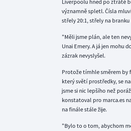
Liverpoolu hned po ztrátě ba
významně spletl. Čísla mluví
střely 20:1, střely na branku
"Měli jsme plán, ale ten ne
Unai Emery. A já jen mohu d
zázrak nevyslyšel.
Protože tímhle směrem by fo
který světí prostředky, se na
jsme si nic lepšího než porá
konstatoval pro marca.es na
na finále stále žije.
"Bylo to o tom, abychom měl