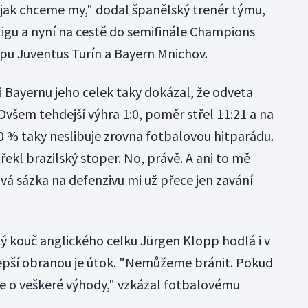
, jak chceme my," dodal španělský trenér týmu,
ligu a nyní na cestě do semifinále Champions
ypu Juventus Turín a Bayern Mnichov.
ti Bayernu jeho celek taky dokázal, že odveta
Ovšem tehdejší výhra 1:0, poměr střel 11:21 a na
0 % taky neslibuje zrovna fotbalovou hitparádu.
kl brazilský stoper. No, právě. A ani to mě
vá sázka na defenzivu mi už přece jen zavání
ý kouč anglického celku Jürgen Klopp hodlá i v
jlepší obranou je útok. "Nemůžeme bránit. Pokud
te o veškeré výhody," vzkázal fotbalovému