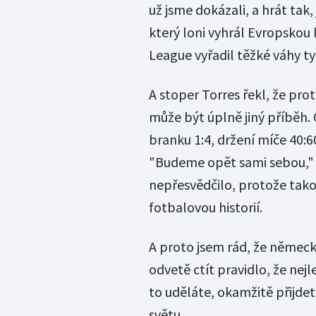
už jsme dokázali, a hrát tak
který loni vyhrál Evropskou 
League vyřadil těžké váhy t
A stoper Torres řekl, že pro
může být úplně jiný příběh. 
branku 1:4, držení míče 40:6
"Budeme opět sami sebou," ře
nepřesvědčilo, protože tako
fotbalovou historií.
A proto jsem rád, že německ
odvetě ctít pravidlo, že ne
to uděláte, okamžitě přijde
světu.