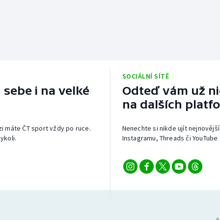
SOCIÁLNÍ SÍTĚ
 sebe i na velké
Odteď vám už nic
na dalších platf
izi máte ČT sport vždy po ruce.
Nenechte si nikde ujít nejnovější
ykoli.
Instagramu, Threads či YouTube 