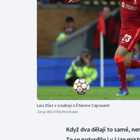
Curling
Dostihy
Florbal
Futsal
Golf
Gymnastika
Luis Díaz v souboji s Étienne Capouem
Zdroj:
REUTERS/Phil Noble
Když dva dělají to samé, nem
To se potvrdilo i v Lize mis