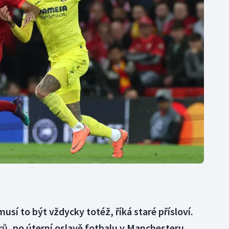
Moderní pětiboj
Triatlon
Motorsport
Veslování
Olympijské hry
Vodní slalom
Parasport
Volejbal
Plavání
Ostatní
Plážový volejbal
usí to být vždycky totéž, říká staré přísloví.
trů, po úterní oslavě fotbalu v Manchesteru,