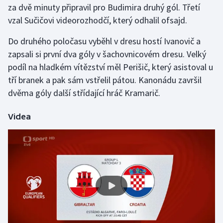
za dvě minuty připravil pro Budimira druhý gól. Třetí
vzal Sučičovi videorozhodčí, který odhalil ofsajd.
Gymnastika
Do druhého poločasu vyběhl v dresu hostí Ivanovič a
Házená
zapsali si první dva góly v šachovnicovém dresu. Velký
podíl na hladkém vítězství měl Perišič, který asistoval u
Jezdectví
tří branek a pak sám vstřelil pátou. Kanonádu završil
dvěma góly další střídající hráč Kramarič.
Judo
Videa
Krasobruslení
Lezení
Lyže a snowboard
Moderní pětiboj
Motorsport