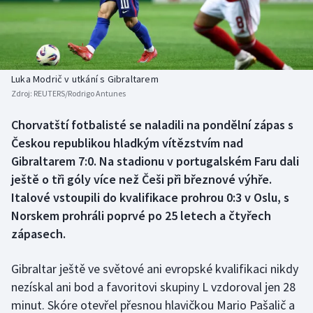
Baseball a softbal
Soutěže
Basketbal
Historické návraty
Biatlon
Aplikace ČT sport
Luka Modrič v utkání s Gibraltarem
Zdroj:
REUTERS/Rodrigo Antunes
Boby a skeleton
AZ kvíz
Chorvatští fotbalisté se naladili na pondělní zápas s
Českou republikou hladkým vítězstvím nad
Box
Gibraltarem 7:0. Na stadionu v portugalském Faru dali
Curling
ještě o tři góly více než Češi při březnové výhře.
Italové vstoupili do kvalifikace prohrou 0:3 v Oslu, s
Dostihy
Norskem prohráli poprvé po 25 letech a čtyřech
zápasech.
Florbal
Gibraltar ještě ve světové ani evropské kvalifikaci nikdy
Futsal
nezískal ani bod a favoritovi skupiny L vzdoroval jen 28
minut. Skóre otevřel přesnou hlavičkou Mario Pašalič a
Golf