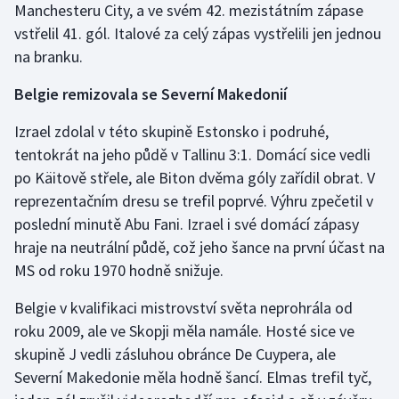
Manchesteru City, a ve svém 42. mezistátním zápase
Stolní tenis
vstřelil 41. gól. Italové za celý zápas vystřelili jen jednou
na branku.
Triatlon
Belgie remizovala se Severní Makedonií
Veslování
Izrael zdolal v této skupině Estonsko i podruhé,
Vodní slalom
tentokrát na jeho půdě v Tallinu 3:1. Domácí sice vedli
po Käitově střele, ale Biton dvěma góly zařídil obrat. V
Volejbal
reprezentačním dresu se trefil poprvé. Výhru zpečetil v
poslední minutě Abu Fani. Izrael i své domácí zápasy
Ostatní
hraje na neutrální půdě, což jeho šance na první účast na
MS od roku 1970 hodně snižuje.
Belgie v kvalifikaci mistrovství světa neprohrála od
roku 2009, ale ve Skopji měla namále. Hosté sice ve
skupině J vedli zásluhou obránce De Cuypera, ale
Severní Makedonie měla hodně šancí. Elmas trefil tyč,