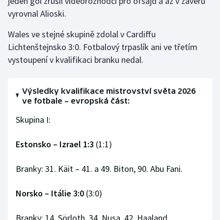
jeden gól zrušil videorozhodčí pro ofsajd a až v závěru
vyrovnal Alioski.
Wales ve stejné skupině zdolal v Cardiffu
Lichtenštejnsko 3:0. Fotbalový trpaslík ani ve třetím
vystoupení v kvalifikaci branku nedal.
Výsledky kvalifikace mistrovství světa 2026
ve fotbale – evropská část:
Skupina I:
Estonsko –
Izrael 1:3
(1:1)
Branky: 31. Käit – 41. a 49. Biton, 90. Abu Fani.
Norsko –
Itálie 3:0
(3:0)
Branky: 14. Sörloth, 34. Nusa, 42. Haaland.