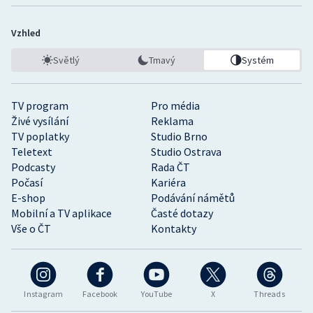
Vzhled
Světlý
Tmavý
Systém
TV program
Pro média
Živé vysílání
Reklama
TV poplatky
Studio Brno
Teletext
Studio Ostrava
Podcasty
Rada ČT
Počasí
Kariéra
E-shop
Podávání námětů
Mobilní a TV aplikace
Časté dotazy
Vše o ČT
Kontakty
Instagram
Facebook
YouTube
X
Threads