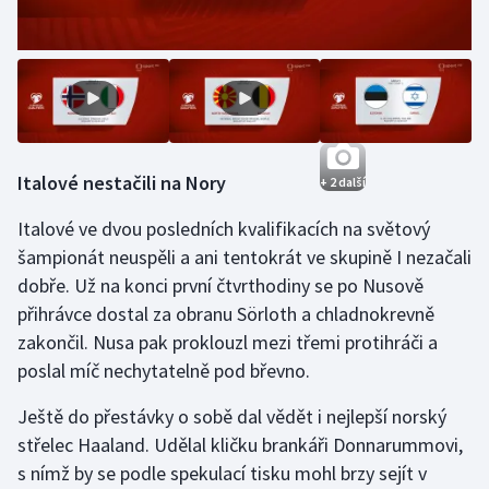
Olympijské hry
Parasport
Plavání
Italové nestačili na Nory
+ 2 další
Plážový volejbal
Italové ve dvou posledních kvalifikacích na světový
Ragby
šampionát neuspěli a ani tentokrát ve skupině I nezačali
dobře. Už na konci první čtvrthodiny se po Nusově
Rychlobruslení
přihrávce dostal za obranu Sörloth a chladnokrevně
zakončil. Nusa pak proklouzl mezi třemi protihráči a
Rychlostní kanoistika
poslal míč nechytatelně pod břevno.
Short track
Ještě do přestávky o sobě dal vědět i nejlepší norský
střelec Haaland. Udělal kličku brankáři Donnarummovi,
Sportovní střelba
s nímž by se podle spekulací tisku mohl brzy sejít v