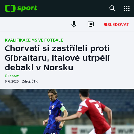
POPULÁRNÍ
SLEDOVAT
Fotbal
KVALIFIKACE MS VE FOTBALE
Chorvati si zastříleli proti
Hokej
Gibraltaru, Italové utrpěli
debakl v Norsku
Tenis
ČT sport
Atletika
6. 6. 2025
|
Zdroj:
ČTK
Cyklistika
DALŠÍ SPORTY
Americký fotbal
NEPŘEHLÉDNĚTE