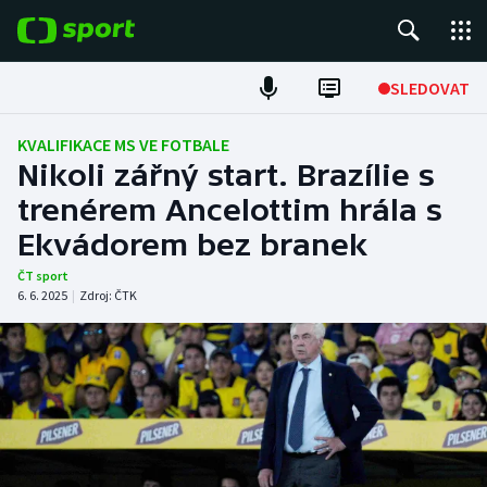
POPULÁRNÍ
SLEDOVAT
Fotbal
KVALIFIKACE MS VE FOTBALE
Nikoli zářný start. Brazílie s
Hokej
trenérem Ancelottim hrála s
Ekvádorem bez branek
Tenis
ČT sport
Atletika
6. 6. 2025
|
Zdroj:
ČTK
Cyklistika
DALŠÍ SPORTY
Americký fotbal
NEPŘEHLÉDNĚTE