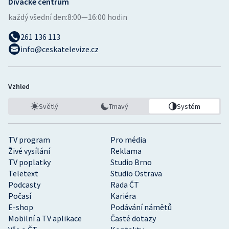
Divácké centrum
každý všední den:
8:00—16:00 hodin
261 136 113
info@ceskatelevize.cz
Vzhled
Světlý
Tmavý
Systém
TV program
Pro média
Živé vysílání
Reklama
TV poplatky
Studio Brno
Teletext
Studio Ostrava
Podcasty
Rada ČT
Počasí
Kariéra
E-shop
Podávání námětů
Mobilní a TV aplikace
Časté dotazy