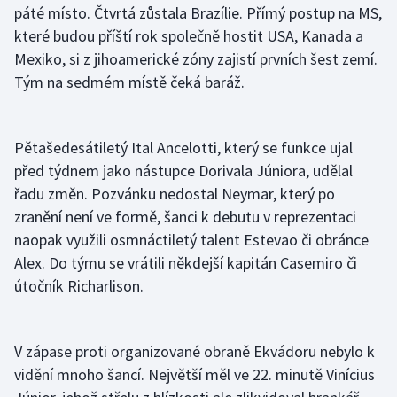
páté místo. Čtvrtá zůstala Brazílie. Přímý postup na MS,
které budou příští rok společně hostit USA, Kanada a
Gymnastika
Mexiko, si z jihoamerické zóny zajistí prvních šest zemí.
Tým na sedmém místě čeká baráž.
Házená
Jezdectví
Pětašedesátiletý Ital Ancelotti, který se funkce ujal
Judo
před týdnem jako nástupce Dorivala Júniora, udělal
řadu změn. Pozvánku nedostal Neymar, který po
Krasobruslení
zranění není ve formě, šanci k debutu v reprezentaci
naopak využili osmnáctiletý talent Estevao či obránce
Lezení
Alex. Do týmu se vrátili někdejší kapitán Casemiro či
útočník Richarlison.
Lyže a snowboard
Moderní pětiboj
V zápase proti organizované obraně Ekvádoru nebylo k
vidění mnoho šancí. Největší měl ve 22. minutě Vinícius
Motorsport