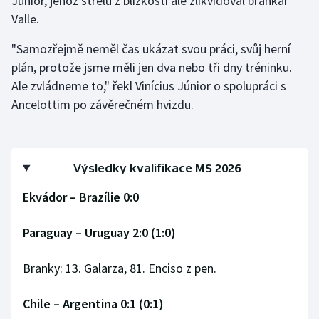
Júnior, jehož střelu z blízkosti ale zlikvidoval brankář
Valle.
Olympijské hry
"Samozřejmě neměl čas ukázat svou práci, svůj herní
Parasport
plán, protože jsme měli jen dva nebo tři dny tréninku.
Ale zvládneme to," řekl Vinícius Júnior o spolupráci s
Plavání
Ancelottim po závěrečném hvizdu.
Plážový volejbal
Ragby
Výsledky kvalifikace MS 2026
Rychlobruslení
Ekvádor – Brazílie 0:0
Rychlostní kanoistika
Paraguay – Uruguay 2:0 (1:0)
Short track
Branky: 13. Galarza, 81. Enciso z pen.
Sportovní střelba
Chile – Argentina 0:1 (0:1)