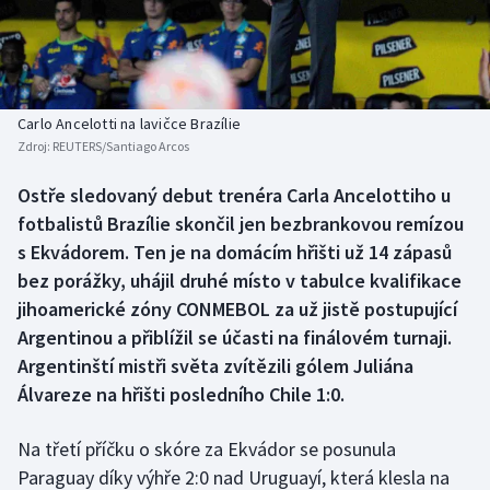
Baseball a softbal
Soutěže
Basketbal
Historické návraty
Biatlon
Aplikace ČT sport
Carlo Ancelotti na lavičce Brazílie
Zdroj:
REUTERS/Santiago Arcos
Boby a skeleton
AZ kvíz
Ostře sledovaný debut trenéra Carla Ancelottiho u
fotbalistů Brazílie skončil jen bezbrankovou remízou
Box
s Ekvádorem. Ten je na domácím hřišti už 14 zápasů
Curling
bez porážky, uhájil druhé místo v tabulce kvalifikace
jihoamerické zóny CONMEBOL za už jistě postupující
Dostihy
Argentinou a přiblížil se účasti na finálovém turnaji.
Argentinští mistři světa zvítězili gólem Juliána
Florbal
Álvareze na hřišti posledního Chile 1:0.
Futsal
Na třetí příčku o skóre za Ekvádor se posunula
Paraguay díky výhře 2:0 nad Uruguayí, která klesla na
Golf