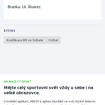
Stolní tenis
Branka: 16. Álvarez.
Triatlon
Veslování
ŠTÍTKY
Vodní slalom
Kvalifikace MS ve fotbale
Fotbal
Volejbal
Ostatní
APLIKACE ČT SPORT
Mějte celý sportovní svět vždy u sebe i na
velké obrazovce.
S mobilní aplikací, HbbTV a apkou iVysílání ve své chytré televizi